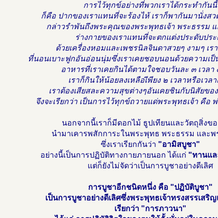
การไว้ทุกข์อย่างที่พวกเราได้กระทำกันนี้
ก็คือ ปากของเราแทนที่จะร้องไห้ เราก็พากันมานั่ง
กล่าวรำพันถึงพระคุณของพระพุทธเจ้า พระธรรม 
ร่างกายของเราแทนที่จะตกแต่งประดับประ
ด้วยเครื่องหอมและเพชรนิลจินดาสวยๆ งามๆ เราก
ที่นอนเบาะฟูกอันอ่อนนุ่มซึ่งเราเคยชอบนอนด้วยความเป็น
อาหารที่เราเคยกินได้ตามใจชอบวันละ ๓ เวลา 
เราก็กินให้น้อยลงเหลือเีพียง ๒ เวลาหรือเวลา
เราต้องเสียสละความสุขต่างๆอันเคยชินกับนิสัยของเ
จึงจะเรียกว่า เป็นการไว้ทุกข์ถวายแด่พระพุทธเจ้า คือ 
นอกจากนี้เราก็มีดอกไม้ ธูปเทียนและวัตถุสิ่งขอ
นำมาเคารพสักการะในพระพุทธ พระธรรม และพร
ซึ่งเราเรียกกันว่า
"อามิสบูชา"
อย่างนี้เป็นการปฏิบัติทางกายภายนอก ได้แก่
"ทานแล
แต่ก็ยังไม่จัดว่าเป็นการบูชาอย่างดีเลิศ
การบูชาอีกชนิดหนึ่ง คือ "ปฏิบัติบูชา"
เป็นการบูชาอย่างดีเลิศซึ่งพระพุทธเจ้าทรงสรรเสริญเป
เรียกว่า "การภาวนา"