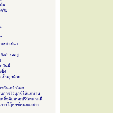
ต้น
ตรัย
น
่"
ะพุทธศาสนา
ยังดำรงอยู่
ย
วันนี้
ยิ่ง
เป็นลูกด้วย
พากันเศร้าโศก
็นการไว้ทุกข์ให้แก่ท่าน
้เสด็จดับขันธปรินิพพานนี้
การไวุ้ทุกข์คนละอย่าง