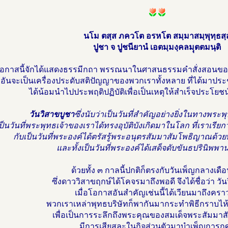
นโม ตสฺส ภควโต อรหโต สมฺมาสมฺพุทฺธสฺ
ปูชา จ ปูชนียานํ เอตมฺมงฺคลมฺุตตมนฺติ
อกาสนี้จักได้แสดงธรรมีกถา พรรณนาในศาสนธรรมคำสั่งสอนของ
อันจะเป็นเครื่องประดับสติปัญญาของพวกเราทั้งหลาย ที่ได้มาประชุ
ได้น้อมนำไปประพฤติปฏิบัติเพื่อเป็นเหตุให้สำเร็จประโย
วันวิสาขบูชา
ซึ่งนับว่าเป็นวันที่สำคัญอย่างยิ่งในทางพระพ
ป็นวันที่พระพุทธเจ้าของเราได้ทรงอุบัติบังเกิดมาในโลก ที่เราเรียกว่
กับเป็นวันที่พระองค์ได้ตรัสรู้พระอนุตรสัมมาสัมโพธิญาณด้วย
และทั้งเป็นวันที่พระองค์ได้เสด็จดับขันธปรินิพพา
ด้วยทั้ง ๓ กาลนี้ปกติก็ตรงกับวันเพ็ญกลางเด
ซึ่งดาววิสาขฤกษ์ได้โคจรมาถึงพอดี จึงได้ชื่อว่า วั
เมื่อโอกาสอันสำคัญเช่นนี้ได้เวียนมาถึงครา
พวกเราเหล่าพุทธบริษัทก็พากันมากระทำพิธีกราบไห
เพื่อเป็นการระลึกถึงพระคุณของสมเด็จพระสัมมาสั
มีการเสียสละในกิจส่วนตัวมาบำเพ็ญการกุ