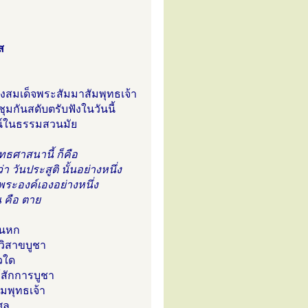
ส
สมเด็จพระสัมมาสัมพุทธเจ้า
มกันสดับตรับฟังในวันนี้
ชน์ในธรรมสวนมัย
ุทธศาสนานี้ ก็คือ
า วันประสูติ นั้นอย่างหนึ่ง
พระองค์เองอย่างหนึ่ง
น คือ ตาย
ือนหก
นวิสาขบูชา
วใด
้สักการบูชา
มพุทธเจ้า
ศล