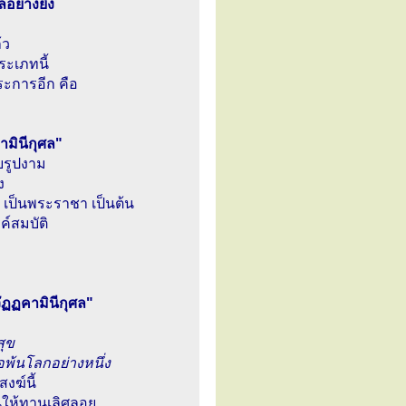
อย่างยิ่ง
้ว
ระเภทนี้
ระการอีก คือ
ามินีกุศล"
วยรูปงาม
ง
ี เป็นพระราชา เป็นต้น
ค์สมบัติ
วัฏฏคามินีกุศล"
สุข
อพ้นโลกอย่างหนึ่ง
งฆ์นี้
นให้ทานเลิศลอย