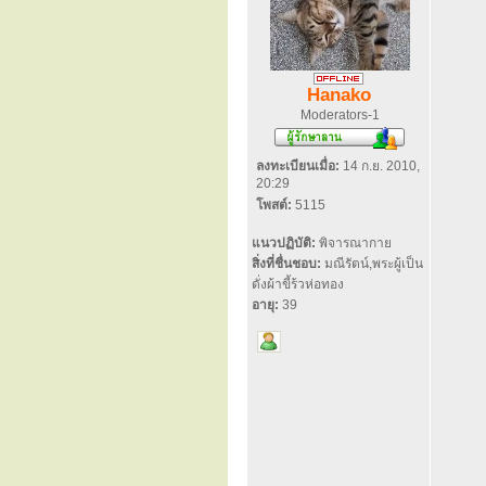
Hanako
Moderators-1
ลงทะเบียนเมื่อ:
14 ก.ย. 2010,
20:29
โพสต์:
5115
แนวปฏิบัติ:
พิจารณากาย
สิ่งที่ชื่นชอบ:
มณีรัตน์,พระผู้เป็น
ดั่งผ้าขี้ร้วห่อทอง
อายุ:
39