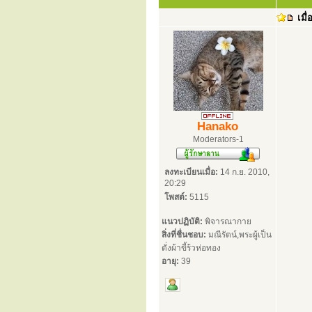
เมื่
Hanako
Moderators-1
ลงทะเบียนเมื่อ:
14 ก.ย. 2010,
20:29
โพสต์:
5115
แนวปฏิบัติ:
พิจารณากาย
สิ่งที่ชื่นชอบ:
มณีรัตน์,พระผู้เป็น
ดั่งผ้าขี้ร้วห่อทอง
อายุ:
39