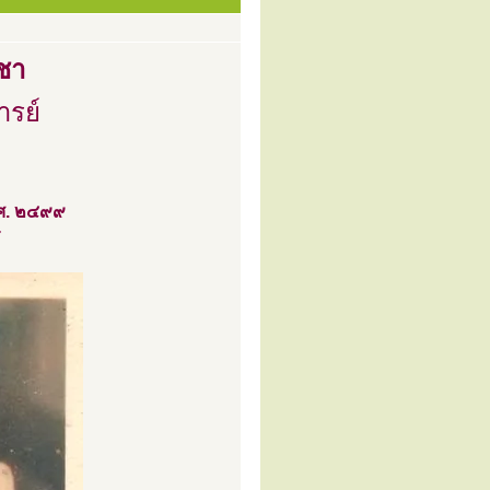
ชา
ารย์
.ศ. ๒๔๙๙
ร