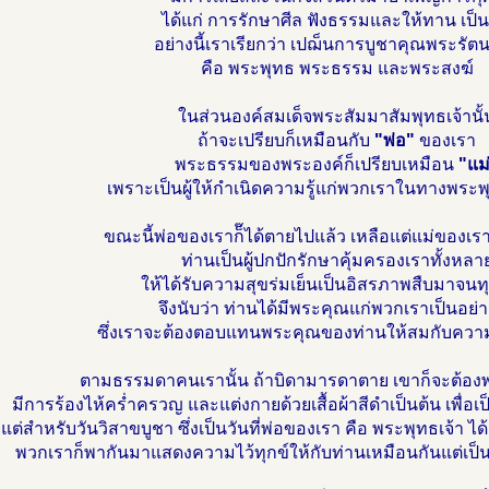
ได้แก่ การรักษาศีล ฟังธรรมและให้ทาน เป็น
อย่างนี้เราเรียกว่า เปฌ็นการบูชาคุณพระรัตน
คือ พระพุทธ พระธรรม และพระสงฆ์
ในส่วนองค์สมเด็จพระสัมมาสัมพุทธเจ้านั้
ถ้าจะเปรียบก็เหมือนกับ
"พ่อ"
ของเรา
พระธรรมของพระองค์ก็เปรียบเหมือน
"แม
เพราะเป็นผู้ให้กำเนิดความรู้แก่พวกเราในทางพร
ขณะนี้พ่อของเราก็๊ได้ตายไปแล้ว เหลือแต่แม่ของเรา
ท่านเป็นผู้ปกปักรักษาคุ้มครองเราทั้งหลา
ให้ได้รับความสุขร่มเย็นเป็นอิสรภาพสืบมาจนทุก
จึงนับว่า ท่านได้มีพระคุณแก่พวกเราเป็นอย่าง
ซึ่งเราจะต้องตอบแทนพระคุณของท่านให้สมกับความ
ตามธรรมดาคนเรานั้น ถ้าบิดามารดาตาย เขาก็จะต้อง
มีการร้องไห้คร่ำครวญ และแต่งกายด้วยเสื้อผ้าสีดำเป็นต้น เพื่อเป
แต่สำหรับวันวิสาขบูชา ซึ่งเป็นวันที่พ่อของเรา คือ พระพุทธเจ้า ได
พวกเราก็พากันมาแสดงความไว้ทุกข์ให้กับท่านเหมือนกันแต่เป็น