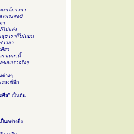
สวดมนต์ภาวนา
และพระสงฆ์
ดา
็ไม่แต่ง
สุข เราก็ไม่นอน
๔ เวลา
เดียว
ราเหล่านี้
พ่อของเราจริงๆ
งต่างๆ
ะสงฆ์อีก
ะศีล"
เป็นต้น
็นอย่างยิ่ง