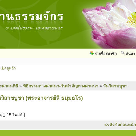
รายชื่อสมาชิก
ค้นหา
่เปิดดูแล้ว
ะศาสนพิธี
»
พิธีกรรมทางศาสนา-วันสำคัญทางศาสนา
»
วันวิสาขบูชา
ิสาขบูชา (พระอาจารย์ลี ธมฺมธโร)
มด
1
[ 5 โพสต์ ]
<<หัวข้อก่อนหน้า