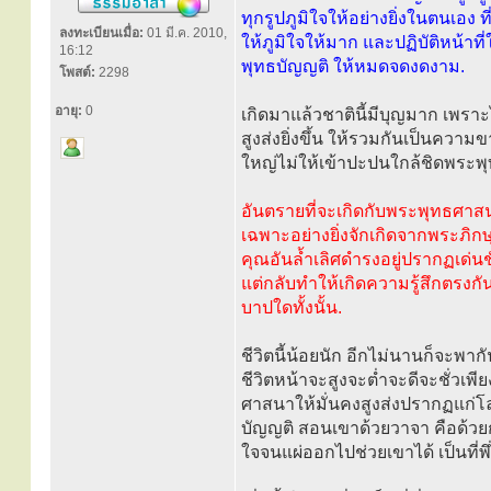
ทุกรูปภูมิใจให้อย่างยิ่งในตนเอง ที
ลงทะเบียนเมื่อ:
01 มี.ค. 2010,
ให้ภูมิใจให้มาก และปฏิบัติหน้าที
16:12
พุทธบัญญติ ให้หมดจดงดงาม.
โพสต์:
2298
อายุ:
0
เกิดมาแล้วชาตินี้มีบุญมาก เพรา
สูงส่งยิ่งขึ้น ให้รวมกันเป็นคว
ใหญ่ไม่ให้เข้าปะปนใกล้ชิดพระ
อันตรายที่จะเกิดกับพระพุทธศาสนา
เฉพาะอย่างยิ่งจักเกิดจากพระภิก
คุณอันล้ำเลิศดำรงอยู่ปรากฏเด่
แต่กลับทำให้เกิดความรู้สึกตรงกั
บาปใดทั้งนั้น.
ชีวิตนี้น้อยนัก อีกไม่นานก็จะพาก
ชีวิตหน้าจะสูงจะต่ำจะดีจะชั่วเพีย
ศาสนาให้มั่นคงสูงส่งปรากฏแก่โ
บัญญติ สอนเขาด้วยวาจา คือด้วย
ใจจนแผ่ออกไปช่วยเขาได้ เป็นที่พึ