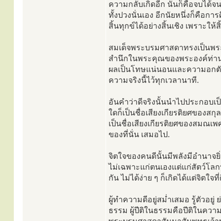
ความกลับเกิดอีก นั่นก็คือจบได้
ทั้งปวงนั่นเอง อีกนัยหนึ่งก็คื
สิ้นทุกข์ได้อย่างสิ้นเชิง เพราะให้ส
สมเด็จพระบรมศาสดาทรงเป็นพระผ
สำนึกในพระคุณของพระองค์ท่าน ไ
ผลเป็นโทษแน่นอนและความอกตัญญ
ความจริงนี้ไว้ทุกเวลานาที.
อันคำว่าดีจริงนั้นนำไปประกอบเป็นค
ใดก็เป็นชื่อเสียงเกียรติยศของสกุล
เป็นชื่อเสียงเกียรติยศของสมณเพศ 
ของที่นั่น เสมอไป.
จิตใจของคนดีนั้นมีพลังมีอำนาจ
ไม่เฉพาะแก่ตนเองแต่แก่สัตว์โลก
กัน ไม่ได้ง่าย ๆ ก็เกิดได้แต่จิตใจที่
ผู้ทำความดีอยู่สม่ำเสมอ รู้ตัวอยู่ 
ธรรม ผู้ปีติในธรรมคือปีติในควา