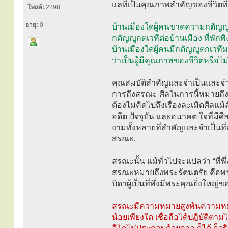
แลที่เป็นคุณภาพสำคัญของชีวิตท
โพสต์:
2298
อายุ:
0
บ้านเมืองใดผู้คนขาดความกตัญญูกตเ
กตัญญูกตเวทีต่อบ้านเมือง ที่พ
บ้านเมืองใดผู้คนมีกตัญญูตกเวทีมา
ว่าเป็นผู้มีคุณภาพของชีวิตหรือไ
คุณสมบัติสำคัญและจำเป็นและจำเ
การถึงสรณะ ศีลในการนี้หมายถึงศ
ต้องไม่คิดไปถึงเรื่องละเมิดศีลแม้สั
อดีต ปัจจุบัน และอนาคต ใจที่มีศีล
งามทั้งหลายที่สำคัญและจำเป็นท
สรณะ.
สรณะนั้น แม้ทั่วไปจะแปลว่า “ที่
สรณะหมายถึงพระรัตนตรัย คือพระพ
บิดาผู้เป็นที่พึ่งมีพระคุณยิ่งใหญ
สรณะมีความหมายสูงพ้นความหมายของ
น้อยเพียงใด เชื่อถือได้ปฏิบัติ