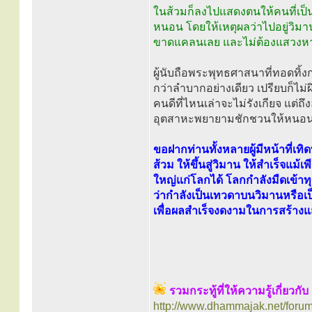
ในส้วมก็ลงไปแสดงตนให้คนที่เป็
หนอน โดยให้เหตุผลว่าไปอยู่วิมา
ขาดแคลนเลย และไม่ต้องแสวงหาใ
ผู้นับถือพระพุทธศาสนาที่ทอดทิ้
กว่าลำบากอย่างเดียว เปรียบก็ไม่
คนดีที่ไหนเล่าจะไม่รังเกียจ แต่
อุตสาหะพยายามชักชวนให้หนอนทิ้ง
ขอฝากท่านทั้งหลายผู้มีหน้าที่เ
ส้วม ให้ขึ้นสู่วิมาน ให้สำเร็จแม
ใหญ่แก่โลกได้ โลกกำลังมืดเข้าท
ว่ากำลังเป็นเทวดาบนวิมานหรือเป
เพื่อผลสำเร็จงดงามในการสร้างแส
รวมกระทู้ที่ให้ความรู้เกี่ยวกั
http://www.dhammajak.net/foru