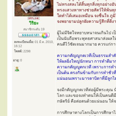
ไม่ทรงสละได้สิ้นทุกสิ่งทุกอย่า
ทรงแสวงหาทางช่วยสัตว์ให้พ้นท
ใดทำได้เสมอเหมือน จงชื่นใจ ภูม
จงพยายามปลูกฝังความรู้สึกที่ดีงาม
วิริยะ
สมาชิกระดับ 19
ผู้ไม่มีจิตใจหยาบหนาจนเกินไป เป
เป็นนับถือพระพุทธศาสนาส่งผลให
ลงทะเบียนเมื่อ:
01 มี.ค. 2010,
คนดีไว้ชัดเจนมากมาย ควรแก่การเ
16:12
โพสต์:
2298
ความกตัญญูกตเวทีเป็นธรรมสำคั
อายุ:
0
ให้ผลยิ่งใหญ่นักหนา การทำดีมาก
ความกตัญญูตกเวที เพราะการทำด
เป็นต้น ตรงกันข้ามกับการทำชั่ว
แน่นอนเพราะมารดาบิดาที่มีลูกไม่
จงมีกตัญญูกตเวทีต่อผู้มีพระคุณ นั
โลก และขอจงทำตนให้เป็นคนดีม
กษัตริย์ คือต่อตนด้วยแน่นอน ให้จง
การศึกษาทางโลกเป็นการศึกษาไม่