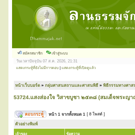
สมัครสมาชิก
เข้าสู่ระบบ
วันเวลาปัจจุบัน 07 ส.ค. 2026, 21:31
แสดงกระทู้ที่ยังไม่มีการตอบ
|
แสดงกระทู้ที่เปิดดูแล้ว
หน้าเว็บบอร์ด
»
กลุ่มศาสนสถานและศาสนพิธี
»
พิธีกรรมทางศาส
53724.แสงส่องใจ วิสาขบูชา ๒๕๓๘ (สมเด็จพระญา
หน้า
1
จากทั้งหมด
1
[ 8 โพสต์ ]
ตัวอย่างพิมพ์
เจ้าของ
ข้อความ