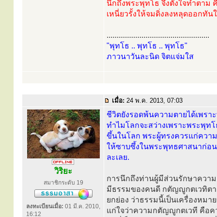
นึกถึงพระพุทโธ จึงตั้งใจทำตาม คือ
เหนี่ยวรั้งให้จมดิ่งลงหลุดออกทัน
.....................................................
"พุทโธ .. พุทโธ .. พุทโธ"
ภาวนาวันละนิด จิตแจ่มใส
เมื่อ:
24 พ.ค. 2013, 07:03
ชีวิตยังรอดพ้นความตายได้เพรา
ทำไมโลกจะสว่างเพราะพระพุทโธ 
ขึ้นในโลก พระผู้ทรงควรแก่ความร
ให้ซาบซึ้งในพระพุทธศาสนาก่อนแล
ละเลย.
วิริยะ
การนึกถึงท่านผู้มีส่วนรักษาคว
สมาชิกระดับ 19
มีธรรมของคนดี กตัญญูกตเวทิตา
ยกย่อง ว่าธรรมนี้เป็นเครื่องหมาย
ลงทะเบียนเมื่อ:
01 มี.ค. 2010,
แก่ใจว่าความกตัญญูกตเวที คือ
16:12