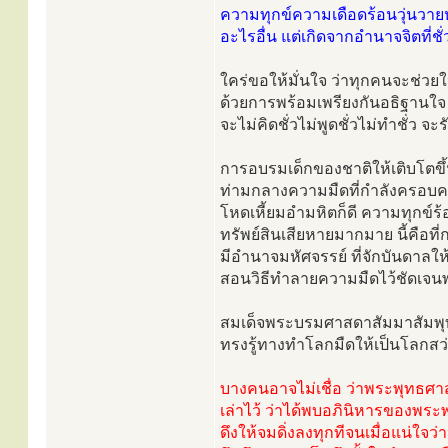
ความทุกข์ความเดือดร้อนวุ่นวายห
อะไรอื่น แต่เกิดจากอำนาจจิตที่
ใคร่ขอให้มั่นใจ ว่าทุกคนจะช่วย
ด้วยการพร้อมเพรียงกันอธิฐานใจ แล
จะไม่คิดชั่วไม่พูดชั่วไม่ทำชั่ว จ
การอบรมเด็กของชาติให้เติบโตข
ท่ามกลางความมืดที่กำลังครอบคลุมโ
โหดเหี้ยมอำมหิตก็ดี ความทุกข์ร้อ
ทรัพย์สินเสียหายมากมาย นี้คือที่
มีอำนาจมหัศจรรย์ ที่จักบันดาลใ
สอนวิธีทำลายความมืดไว้ชัดเจนพ
สมเด็จพระบรมศาสดาสัมมาสัมพุทธเจ
ทรงรู้ทางทำโลกมืดให้เป็นโลกสว่าง
บางคนอาจไม่เชื่อ ว่าพระพุทธศาสนาน
เล่าไว้ ว่าได้พบอภินิหารของพระพ
ดึงให้จมดิ่งลงทุกทีจนเมื่อแน่ใจว