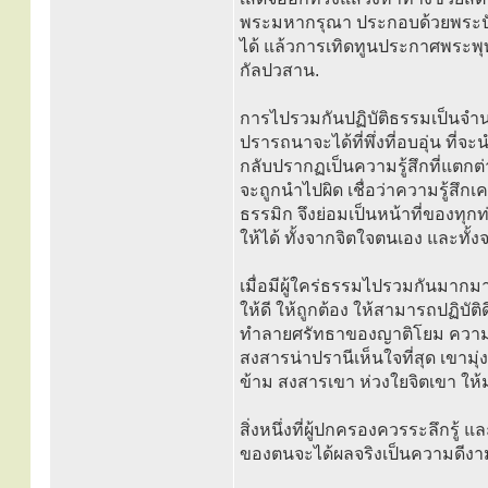
พระมหากรุณา ประกอบด้วยพระปัญญ
ได้ แล้วการเทิดทูนประกาศพระพุ
กัลปวสาน.
การไปรวมกันปฏิบัติธรรมเป็นจำนวน
ปรารถนาจะได้ที่พึ่งที่อบอุ่น ที่จะน
กลับปรากฏเป็นความรู้สึกที่แตกต
จะถูกนำไปผิด เชื่อว่าความรู้สึก
ธรรมิก จึงย่อมเป็นหน้าที่ของทุ
ให้ได้ ทั้งจากจิตใจตนเอง และทั้งจาก
เมื่อมีผู้ใคร่ธรรมไปรวมกันมากมาย
ให้ดี ให้ถูกต้อง ให้สามารถปฏิบัติ
ทำลายศรัทธาของญาติโยม ความรู้ส
สงสารน่าปรานีเห็นใจที่สุด เขามุ
ข้าม สงสารเขา ห่วงใยจิตเขา ให้มา
สิ่งหนึ่งที่ผู้ปกครองควรระลึกรู้ 
ของตนจะได้ผลจริงเป็นความดีงามข