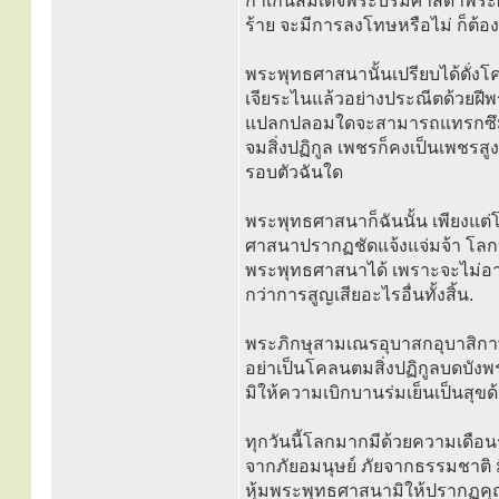
ก้ำเกินสมเด็จพระบรมศาสดาพระผู้
ร้าย จะมีการลงโทษหรือไม่ ก็ต้อ
พระพุทธศาสนานั้นเปรียบได้ดั่งโค
เจียระไนแล้วอย่างประณีตด้วยฝีพ
แปลกปลอมใดจะสามารถแทรกซึมเข้า
จมสิ่งปฏิกูล เพชรก็คงเป็นเพชรสูง
รอบตัวฉันใด
พระพุทธศาสนาก็ฉันนั้น เพียงแต
ศาสนาปรากฏชัดแจ้งแจ่มจ้า โลก
พระพุทธศาสนาได้ เพราะจะไม่อาจ
กว่าการสูญเสียอะไรอื่นทั้งสิ้น.
พระภิกษุสามเณรอุบาสกอุบาสิกาพุ
อย่าเป็นโคลนตมสิ่งปฏิกูลบดบัง
มิให้ความเบิกบานร่มเย็นเป็นสุข
ทุกวันนี้โลกมากมีด้วยความเดือน
จากภัยอมนุษย์ ภัยจากธรรมชาติ ม
หุ้มพระพุทธศาสนามิให้ปรากฏคุ