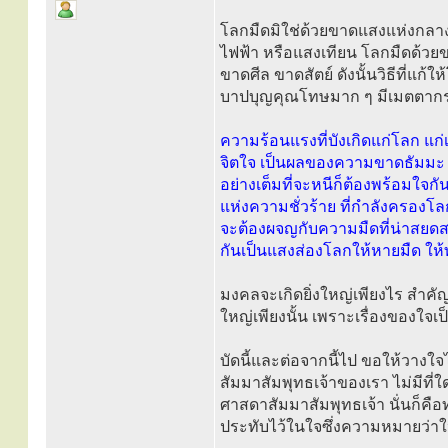
โลกมืดมิใช่ด้วยขาดแสงแห่งกลางว
ไฟฟ้า หรือแสงเทียน โลกมืดด้ว
ขาดศีล ขาดสัตย์ ดังนั้นวิธีที่แก้
บาปบุญคุณโทษมาก ๆ มีเมตตากรุณ
ความร้อนแรงที่บังเกิดแก่โลก แก่เร
จิตใจ เป็นผลของความขาดธัมมะ ข
อย่างเต็มที่จะหนีก็ต้องพร้อมใจก
แห่งความชั่วร้าย ที่กำลังครองโ
จะต้องผจญกับความมืดที่น่าสยดส
กันเป็นแสงส่องโลกให้หายมืด ให้ท
มงคลจะเกิดยิ่งใหญ่เพียงไร สำคัญ
ใหญ่เพียงนั้น เพราะเรื่องของใจเ
บัดนี้และต่อจากนี้ไป ขอให้วาง
สัมมาสัมพุทธเจ้าของเรา ไม่มีที่ใ
ศาสดาสัมมาสัมพุทธเจ้า นั่นก็คือ
ประทับไว้ในใจซึ่งความหมายว่าให้