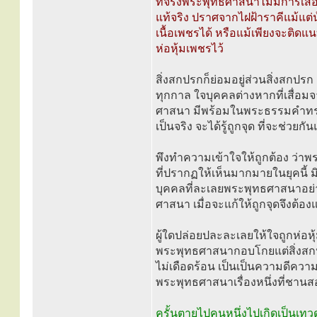
ที่จริงพระพุทธศาสนาไม่มีการเสื่
แท้จริง ปราศจากไฝฝ้าราคีแม้แต่น
เนื้อเพชรได้ หรือแม้เพียงจะติด
ห่อหุ้มเพชรไว้
สิ่งสกปรกก็ย่อมอยู่ส่วนสิ่งสกปร
ทุกกาล ใจบุคคลต่างหากที่เสื่อ
ศาสนา มีพร้อมในพระธรรมคำทรง
เป็นจริง จะได้รู้ถูกจุด ที่จะช่วยกั
พึงทำความเข้าใจให้ถูกต้อง ว่าพ
ที่ปรากฏให้เห็นมากมายในยุคนี้
บุคคลที่ละเลยพระพุทธศาสนาอย่า
ศาสนา เมื่อจะแก้ให้ถูกจุดจึงต้อ
ผู้ใดปล่อยปละละเลยให้ใจถูกห่อห
พระพุทธศาสนากอบโกยแต่สิ่งสกป
ไม่เดือดร้อน เป็นเป็นความดีค
พระพุทธศาสนาเรื่องหนึ่งที่ชาน
ครั้นตายไปคนหนึ่งไปเกิดเป็นเทว