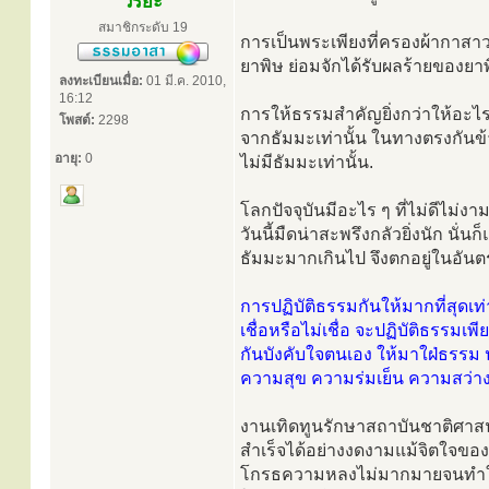
วิริยะ
สมาชิกระดับ 19
การเป็นพระเพียงที่ครองผ้ากาสาวพ
ยาพิษ ย่อมจักได้รับผลร้ายของยา
ลงทะเบียนเมื่อ:
01 มี.ค. 2010,
16:12
การให้ธรรมสำคัญยิ่งกว่าให้อะไรอ
โพสต์:
2298
จากธัมมะเท่านั้น ในทางตรงกันข้
อายุ:
0
ไม่มีธัมมะเท่านั้น.
โลกปัจจุบันมีอะไร ๆ ที่ไม่ดีไม่
วันนี้มืดน่าสะพรึงกลัวยิ่งนัก นั่
ธัมมะมากเกินไป จึงตกอยู่ในอั
การปฏิบัติธรรมกันให้มากที่สุดเท
เชื่อหรือไม่เชื่อ จะปฏิบัติธรรมเพ
กันบังคับใจตนเอง ให้มาใฝ่ธรรม ปฏ
ความสุข ความร่มเย็น ความสว่า
งานเทิดทูนรักษาสถาบันชาติศาสน
สำเร็จได้อย่างงดงามแม้จิตใจข
โกรธความหลงไม่มากมายจนทำให้ใจ