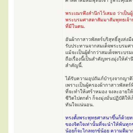
ศาสดาสัมสัมพุทธเจ้า รู้พระคุณ
พระเณรพึงสำนึกไว้เสมอ ว่าเป็นผู้
พระบรมศาสดาสัมมาสัมพุทธเจ้าทร
ที่มีในตน.
อันผ้ากาสาวพัสตร์บริสุทธิ์สูงส่ง
รับประทานจากสมเด็จพระบรมศาสด
แม้จะเป็นผู้ต่ำกว่าสมเด็จพระบรม
ถือเรื่องนี้เป็นสำคัญทรงมุ่งให้
สำคัญนี้.
ได้รับความอุปถัมภ์บำรุงจากญาติ
เพราะเป็นผู้ครองผ้ากาสาวพัสตร์
ที่จะทำให้เศร้าหมอง จงละอายให
ชีวิตไปตกต่ำ ก็จงมุ่งมั่นปฏิบัติ
ทันใจแน่นอน.
ทรงตั้งพระพุทธศาสนาขึ้นก็ด้วยท
ของจิตใจเท่านั้นที่จะนำให้พ้นทุ
น้อยก็จะไกลทุกข์น้อย ความดีมากก