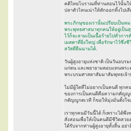
คติไทยโบราณที่ท่านสอนไว้นั้นให้
ปลาตัวไหนเน่าให้ตักออกทิ้งไปเสี
พระภิกษุของเรานั้นเปรียบเป็นหมอผ
พระพุทธศาสนาทุกคนให้อยู่เป็นสุขห
ไว้ก็จะลามเป็นเนื้อร้ายไปทั่วกา
เมตตาที่ยิ่งใหญ่ เพื่อรักษาไว้ซ
สวัสดียืนนานได้.
วันผู้สูงอายุแห่งชาติ เป็นวันอบร
แก่ตน และพยายามตอบแทนพระคุ
พระบรมศาสดาสัมมาสัมพุทธเจ้าทรง
ไม่มีผู้ใดที่ไม่อยากเป็นคนดี ทุก
ของการเป็นคนดีคือความกตัญญู
กตัญญูกตเวที ก็ขอให้มุ่งมั่นตั้งใจเ
เราทุกคนมีวันนี้ได้ ก็เพราะได้พึ
สั่งสอนเพื่อให้เป็นคนดีมีชีวิตสว
ได้รับจากท่านผู้สูงอายุทั้งสิ้น อย