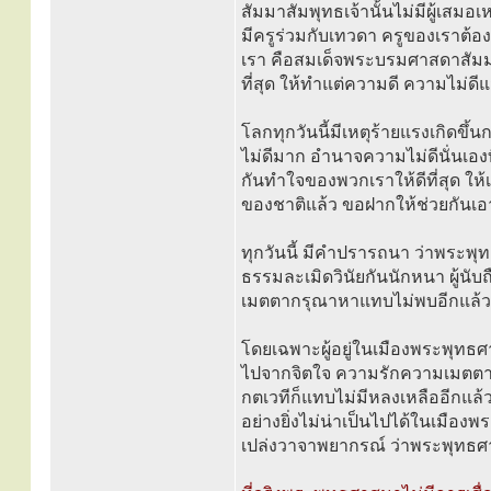
สัมมาสัมพุทธเจ้านั้นไม่มีผู้เสมอ
มีครูร่วมกับเทวดา ครูของเราต้อ
เรา คือสมเด็จพระบรมศาสดาสัมมาส
ที่สุด ให้ทำแต่ความดี ความไม่ดี
โลกทุกวันนี้มีเหตุร้ายแรงเกิดข
ไม่ดีมาก อำนาจความไม่ดีนั่นเองที่
กันทำใจของพวกเราให้ดีที่สุด ให
ของชาติแล้ว ขอฝากให้ช่วยกันเอ
ทุกวันนี้ มีคำปรารถนา ว่าพระพุ
ธรรมละเมิดวินัยกันนักหนา ผู้นั
เมตตากรุณาหาแทบไม่พบอีกแล้วใ
โดยเฉพาะผู้อยู่ในเมืองพระพุทธศา
ไปจากจิตใจ ความรักความเมตตาที่
กตเวทีก็แทบไม่มีหลงเหลืออีกแล้
อย่างยิ่งไม่น่าเป็นไปได้ในเมือง
เปล่งวาจาพยากรณ์ ว่าพระพุทธศา