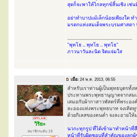
สุดก็จะพาให้ไกลทุกข์สิ้นเชิง เ
อย่าทำบาปแม้เล็กน้อยเพียงใด ท
มรดกแห่งสมเด็จพระบรมศาสดา ที
.....................................................
"พุทโธ .. พุทโธ .. พุทโธ"
ภาวนาวันละนิด จิตแจ่มใส
เมื่อ:
24 พ.ค. 2013, 06:55
สำหรับเราท่านผู้เป็นพุทธบุตรทั้งห
ประทานพระพุทธานุญาตจากสมเด็จพร
เสมอกับผ้ากาสาวพัสตร์ที่พระองค์
ละอองแห่งพระพุทธบาท จงเทิดทูน
ด้วยกิเลสของคนต่ำ จงละอายให้
วิริยะ
นวกะทุกรูป ที่ได้เข้ามาทำหน้าที่
สมาชิกระดับ 19
หน้าที่รับผิดชอบที่สำคัญของลูกผู