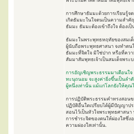
พระบรมศาสดาสัมมาสัมพุทธเจ้า
การศึกษาธัมมะด้วยการเรียนรู้จดจ
เกิดธัมมะในใจตนเป็นความสำคัญที่
ธัมมะ ธัมมะต้องเข้าถึงใจ ต้องเป็
ธัมมะในพระพุทธหฤทัยของสมเด็
ผู้นับถือพระพุทธศาสนา จงทำตนใ
ธัมมะที่จิตใจ มิใช่ปาก หรือที่
สัมมาสัมพุทธเจ้าเป็นสมเด็จพระบ
การอัญเชิญพระธรรมมาเตือนใจ เป็
ทะนุถนอม จะสูงค่ายิ่งขึ้นเป็นล
ผู้หนึ่งเท่านั้น แม้แก่โลกยังให้คุณไ
การปฏิบัติพระธรรมคำทรงสอนของ
ปฏิบัติอื่นใดเปรียบได้ผู้มีปัญญา
สอนไว้เป็นหัวใจพระพุทธศาสนา ป
การชำระจิตของตนให้ผ่องใสซึ่งอ
ความผ่องใสเท่านั้น.