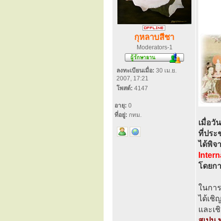
กุหลาบสีชา
Moderators-1
ลงทะเบียนเมื่อ:
30 เม.ย.
2007, 17:21
โพสต์:
4147
อายุ:
0
ที่อยู่:
กทม.
เมื่อว
ที่ประ
ได้พิ
Intern
โดยกา
ในการ
ได้เชิ
และเช
สเปน พ