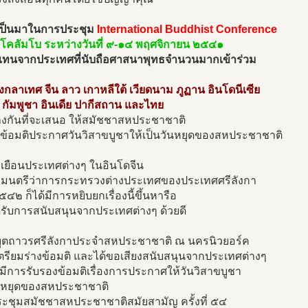
ป็นมาในการประชุม
International Buddhist Conference
งโคลัมโบ ระหว่างวันที่ ๙-๑๔ พฤศจิกายน ๒๕๔๑
ผู้แทนจากประเทศที่นับถือศาสนาพุทธจำนวนมากเข้าร่วม
ังกลาเทศ จีน ลาว เกาหลีใต้ เวียดนาม ภูฏาน อินโดนีเซีย
 กัมพูชา อินเดีย ปากีสถาน และไทย
ลงกันที่จะเสนอ ให้สมัชชาสหประชาชาติ
งข้อมติประกาศวันวิสาขบูชาให้เป็นวันหยุดของสหประชาชาติ
เยือนประเทศต่างๆ ในอินโดจีน
ฐมนตรีว่าการกระทรวงต่างประเทศของประเทศศรีลังกา
๕๔๒ ก็ได้มีการหยิบยกเรื่องนี้ขึ้นหารือ
้รับการสนับสนุนจากประเทศต่างๆ ด้วยดี
ตถาวรศรีลังกาประจำสหประชาชาติ ณ นครนิวยอร์ค
เตรียมร่างข้อมติ และได้ขอเสียงสนับสนุนจากประเทศต่างๆ
ห้มีการรับรองข้อมติเรื่องการประกาศให้วันวิสาขบูชา
ันหยุดของสหประชาชาติ
ประชุมสมัชชาสหประชาชาติสมัยสามัญ ครั้งที่ ๕๔