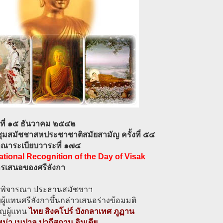
ันที่ ๑๕ ธันวาคม ๒๕๔๒
ชุมสมัชชาสหประชาชาติสมัยสามัญ ครั้งที่ ๕๔
จาณาระเบียบวาระที่ ๑๗๔
ational Recognition of the Day of Visak
รเสนอของศรีลังกา
พิจารณา ประธานสมัชชาฯ
ญผู้แทนศรีลังกาขึ้นกล่าวเสนอร่างข้อมมติ
ิญผู้แทน
ไทย สิงคโปร์ บังกลาเทศ ภูฏาน
ม่า เนปาล ปากีสถาน อินเดีย