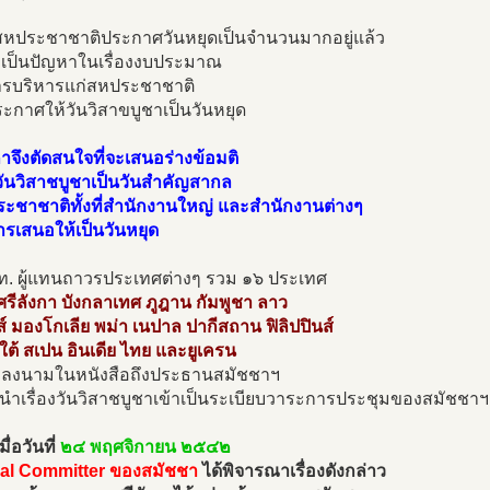
่สหประชาชาติประกาศวันหยุดเป็นจำนวนมากอยู่แล้ว
เป็นปัญหาในเรื่องงบประมาณ
รบริหารแก่สหประชาชาติ
ะกาศให้วันวิสาขบูชาเป็นวันหยุด
กาจึงตัดสนใจที่จะเสนอร่างข้อมติ
วันวิสาชบูชาเป็นวันสำคัญสากล
ระชาชาติทั้งที่สำนักงานใหญ่ และสำนักงานต่างๆ
รเสนอให้เป็นวันหยุด
อท. ผู้แทนถาวรประเทศต่างๆ รวม ๑๖ ประเทศ
ศรีลังกา บังกลาเทศ ภูฎาน กัมพูชา ลาว
ส์ มองโกเลีย พม่า เนปาล ปากีสถาน ฟิลิปปินส์
ใต้ สเปน อินเดีย ไทย และยูเครน
วมลงนามในหนังสือถึงประธานสมัชชาฯ
ห้นำเรื่องวันวิสาชบูชาเข้าเป็นระเบียบวาระการประชุมของสมัชชาฯ
ื่อวันที่
๒๔ พฤศจิกายน ๒๕๔๒
al Committer ของสมัชชา
ได้พิจารณาเรื่องดังกล่าว