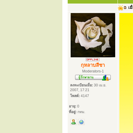
เมื
กุหลาบสีชา
Moderators-1
ลงทะเบียนเมื่อ:
30 เม.ย.
2007, 17:21
โพสต์:
4147
อายุ:
0
ที่อยู่:
กทม.