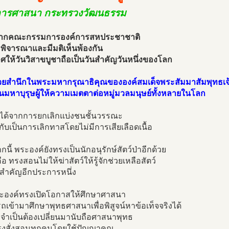
ารศาสนา กระทรวงวัฒนธรรม
งจากคณะกรรมการองค์การสหประชาชาติ
มพิจารณาและมีมติเห็นพ้องกัน
ให้วันวิสาขบูชาถือเป็นวันสำคัญวันหนึ่งของโลก
้ด้วยสำนึกในพระมหากรุณาธิคุณขององค์สมเด็จพระสัมมาสัมพุทธเจ
นมหาบุรุษผู้ให้ความเมตตาต่อหมู่มวลมนุษย์ทั้งหลายในโลก
นได้จากการยกเลิกแบ่งชนชั้นวรรณะ
่ากับเป็นการเลิกทาสโดยไม่มีการเสียเลือดเนื้อ
นี้ พระองค์ยังทรงเป็นนักอนุรักษ์สัตว์ป่าอีกด้วย
ือ ทรงสอนไม่ให้ฆ่าสัตว์ให้รู้จักช่วยเหลือสัตว์
ลสำคัญอีกประการหนึ่ง
ระองค์ทรงเปิดโอกาสให้ศึกษาศาสนา
เข้ามาศึกษาพุทธศาสนาเพื่อพิสูจน์หาข้อเท็จจริงได้
จำเป็นต้องเปลี่ยนมานับถือศาสนาพุทธ
งสั่งสอนทุกคนโดยใช้ปัญญาคุณ