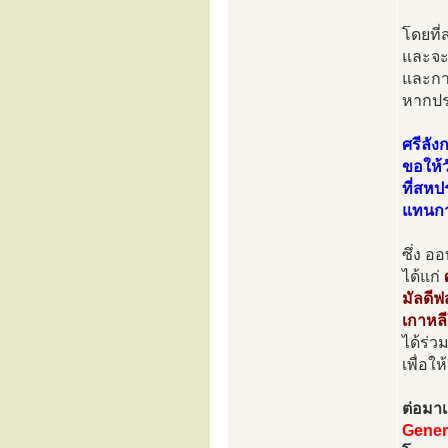
โดยที
และจะ
และกา
หากปร
ศรีลัง
ขอให้
ที่สหป
แทนกา
ซึ่ง อ
ได้แก่
มัลดีฟ
เกาหลี
ได้ร่
เพื่อใ
ต่อมาเม
Gener