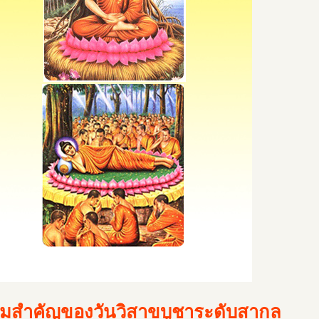
มสำคัญของวันวิสาขบูชาระดับสากล