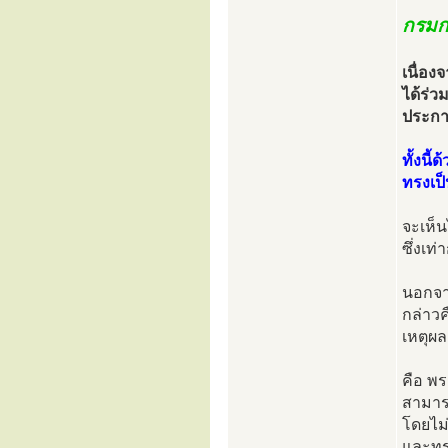
กรมก
เนื่อ
ได้ร่ว
ประกาศ
ทั้งนี
ทรงเป็
จะเห็
ซึ่งเท
นอกจาก
กล่าวค
เหตุผ
คือ พ
สามารถ
โดยไม่
และทร