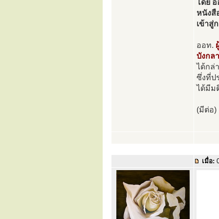
โดย ออ
หนังสื
เข้าส
ออท.
บังกล
ได้กล
ซึ่งที่
ได้มีม
(มีต่อ)
เมื่อ:
0