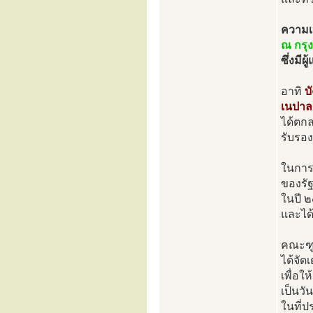
ความเ
ณ กรุ
ซึ่งมี
อาทิ
บ
เนปาล
ได้ตก
รับรอ
ในการ
ของรั
ในปี ๒
และได
คณะฑู
ได้จัด
เพื่อใ
เป็นว
ในที่