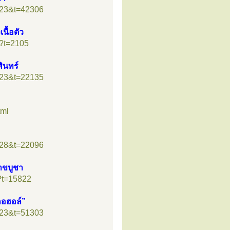
=23&t=42306
นื้อตัว
p?t=2105
ินทร์
=23&t=22135
tml
=28&t=22096
สาขบูชา
?t=15822
กอฮอล์”
=23&t=51303