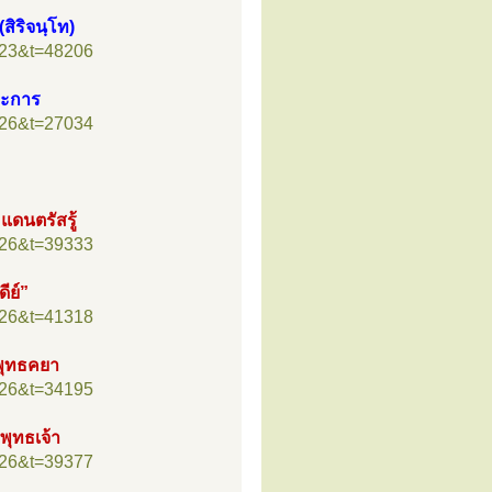
สิริจนฺโท)
=23&t=48206
ระการ
=26&t=27034
แดนตรัสรู้
=26&t=39333
ีย์”
=26&t=41318
พุทธคยา
=26&t=34195
พุทธเจ้า
=26&t=39377