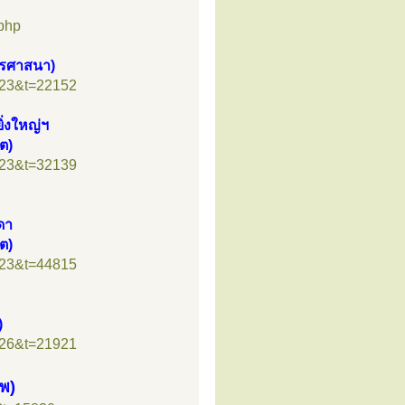
php
ารศาสนา)
=23&t=22152
่งใหญ่ฯ
ต)
=23&t=32139
ดา
ต)
=23&t=44815
)
=26&t=21921
าพ)