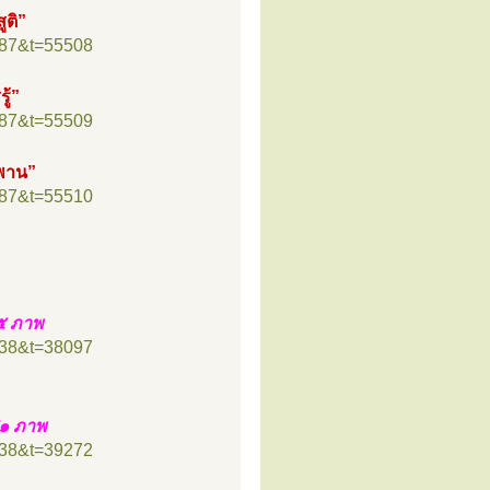
ูติ”
=87&t=55508
ู้”
=87&t=55509
พพาน”
=87&t=55510
๕ ภาพ
=38&t=38097
๘๑ ภาพ
=38&t=39272