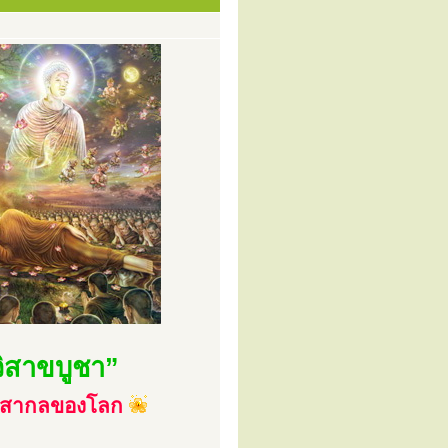
นวิสาขบูชา”
คัญสากลของโลก