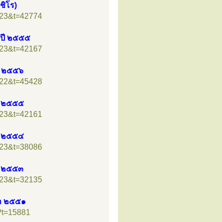
ชิโร)
=23&t=42774
 ปี ๒๕๕๕
=23&t=42167
า ๒๕๕๖
=22&t=45428
า ๒๕๕๕
=23&t=42161
า ๒๕๕๔
=23&t=38086
า ๒๕๕๓
=23&t=32135
ชา ๒๕๕๑
?t=15881