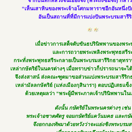
จากบันทึกหลวงจีนเฮียงจัง (พระถังซัมจั๋ง) กล่า
“เห็นเสาหินของพระเจ้าอโศกมหาราชอีกอันหนึ่งปักอ
อันเป็นสถานที่ที่มีการแบ่งปันพระบรมสารีร
เมื่อข่าวการเสด็จดับขันธปรินิพพานของพระ
และการถวายพระเพลิงพระพุทธสรีร
กระทั่งพระพุทธสรีระกลายเป็นพระบรมสารีริกธาตุทรา
เหล่ากษัตริย์ในนครต่างๆ เมื่อทราบข่าวก็ปรารถนาจะได
จึงส่งสาสน์ ส่งคณะฑูตมาขอส่วนแบ่งพระบรมสารีริก
เหล่ามัลลกษัตริย์ (แห่งเมืองกุสินารา) ตอบปฏิเสธแข็
ด้วยเหตุผลว่า “พระผู้มีพระภาคเจ้าปรินิพพานใน
ดังนั้น กษัตริย์ในพระนครต่างๆ เช่น
พระเจ้าอชาตศัตรู จอมกษัตริย์แคว้นมคธ และกษัตริ
จึงยกกองทัพมาด้วยหวังว่าจะแย่งชิงพระบรมสา