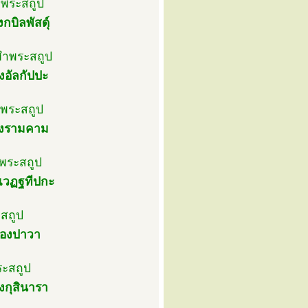
ำพระสถูป
บิลพัสดุ์
ทำพระสถูป
งอัลกัปปะ
ำพระสถูป
องรามคาม
พระสถูป
เวฏฐทีปกะ
สถูป
ืองปาวา
ระสถูป
งกุสินารา