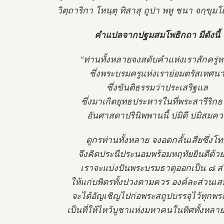
วิตฺถาริกา โหนฺตุ ทิสาสุ ถูปา พหู ชนา จกฺขุม
คำแปลจากปฐมสมโพธิกถา มีดังนี้
“ท่านทั้งหลายจงสดับคำแห่งเราสักครู่หน
ซึ่งพระบรมครูแห่งเราย่อมตรัสเทศน
ซึ่งขันติธรรมว่าประเสริฐแล
ซึ่งมาเกิดยุทธประหารในที่พระสารีริกธ
อันศาสดาปรินิพพานนี้ บ่มิดี บ่มิสมคว
ดูกรท่านทั้งหลาย จงอดกลั้นเสียซึ่งโ
จึงคิดประนีประนอมพร้อมหฤทัยยินดีด้วย
เราจะแบ่งปันพระบรมธาตุออกเป็น ๘ ส
ให้แก่บพิตรทั้งปวงตามควร องค์ละส่วนเส
จะได้อัญเชิญไปก่อพระสถูปบรรจุไว้ทุกพ
เป็นที่ให้ไหว้บูชาแห่งมหาคนในทิศทั้งหลาย