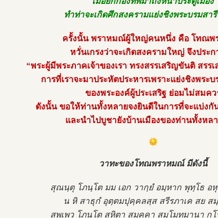
เมื่อยกกองทัพมาถึงหน้าประตูเมือง
ทำท่าจะเกิดศึกสงครามแย่งชิงพระบรมสารีร
ครั้งนั้น พราหมณ์ผู้ใหญ่คนหนึ่ง คือ โทณ
หวั่นเกรงว่าจะเกิดสงครามใหญ่ จึงประก
“พระผู้มีพระภาคเจ้าของเรา ทรงสรรเสริญขันติ สรร
การที่เราจะมาประหัตประหารเพราะแย่งชิงพระบร
ของพระองค์ผู้ประเสริฐ ย่อมไม่สมคว
ดังนั้น ขอให้ท่านทั้งหลายจงยินดีในการที่จะแบ่งกั
และนำไปบูชายังบ้านเมืองของท่านทั้งหลา
วาทะของโทณพราหมณ์ มีดังนี้
สุณนฺตุ โภนฺโต มม เอก วากฺยํ อมฺหาก พุทฺโธ อห
น หิ สาธุกํ อุตฺตมปุคฺคลสฺส สรีรภาเค สย ส
สพฺเพว โภนฺโต สหิตา สมคฺคา สมฺโมทมานา ก