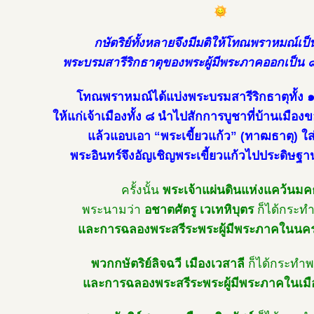
กษัตริย์ทั้งหลายจึงมีมติให้โทณพราหมณ์เป็น
พระบรมสารีริกธาตุของพระผู้มีพระภาคออกเป็น ๘
โทณพราหมณ์ได้แบ่งพระบรมสารีริกธาตุทั้ง
ให้แก่เจ้าเมืองทั้ง ๘ นำไปสักการบูชาที่บ้านเมือง
แล้วแอบเอา “พระเขี้ยวแก้ว” (ทาฒธาตุ) ใ
พระอินทร์จึงอัญเชิญพระเขี้ยวแก้วไปประดิษฐ
ครั้งนั้น
พระเจ้าแผ่นดินแห่งแคว้นมค
พระนามว่า
อชาตศัตรู เวเทหิบุตร
ก็ได้กระท
และการฉลองพระสรีระพระผู้มีพระภาคในนค
พวกกษัตริย์ลิจฉวี เมืองเวสาลี
ก็ได้กระทำพ
และการฉลองพระสรีระพระผู้มีพระภาคในเมื