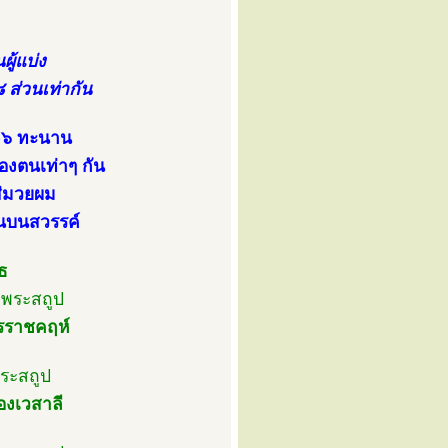
ผู้แบ่ง
 ส่วนเท่ากัน
 ๑๖ ทะนาน
ของตนเท่าๆ กัน
ส่มวยผม
านบนสวรรค์
ธ
ำพระสถูป
รราชคฤห์
ระสถูป
องเวสาลี