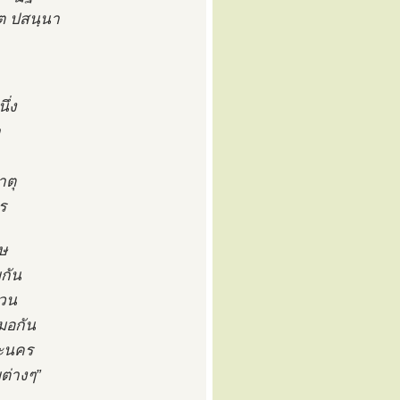
โต ปสนฺนา
ึ่ง
า
าตุ
ร
ทษ
กัน
่วน
มอกัน
ระนคร
ต่างๆ”