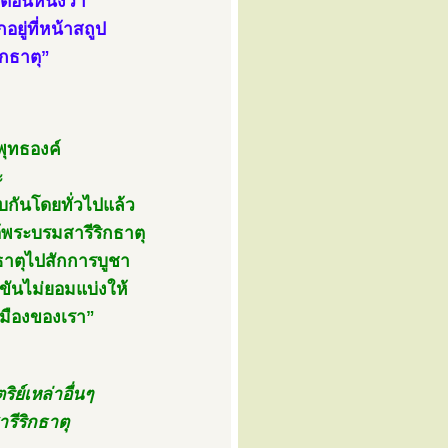
วตอนหนึ่งว่า
ยู่ที่หน้าสถูป
ิกธาตุ”
พุทธองค์
ะ
บกันโดยทั่วไปแล้ว
้พระบรมสารีริกธาตุ
ธาตุไปสักการบูชา
งขันไม่ยอมแบ่งให้
เมืองของเรา”
ย์เหล่าอื่นๆ
รีริกธาตุ