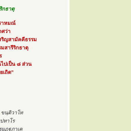
ิกธาตุ
พราหมณ์
าศว่า
เสริญสามัคคีธรรม
มสารีริกธาตุ
ร
นไปเป็น ๘ ส่วน
ยเถิด”
ุ ขนฺติวาโท
มฺปหาโร
โรมฏฐภาเค