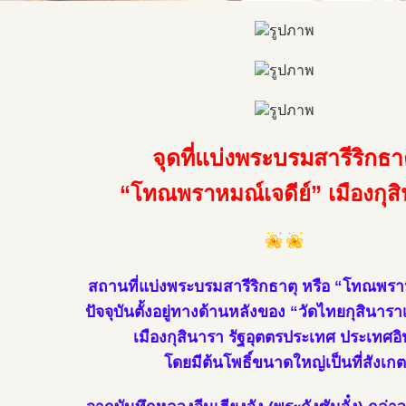
จุดที่แบ่งพระบรมสารีริกธา
“โทณพราหมณ์เจดีย์” เมืองกุส
สถานที่แบ่งพระบรมสารีริกธาตุ หรือ “โทณพราห
ปัจจุบันตั้งอยู่ทางด้านหลังของ “วัดไทยกุสินาร
เมืองกุสินารา รัฐอุตตรประเทศ ประเทศอิ
โดยมีต้นโพธิ์ขนาดใหญ่เป็นที่สังเกต