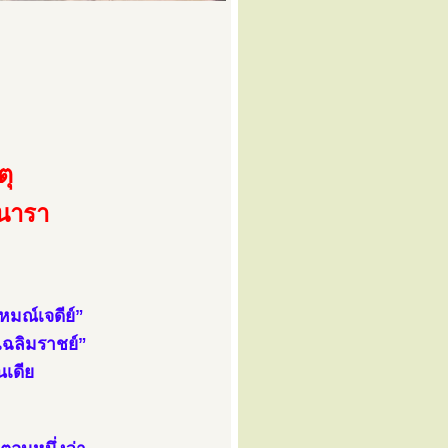
ตุ
ินารา
มณ์เจดีย์”
าเฉลิมราชย์”
นเดีย