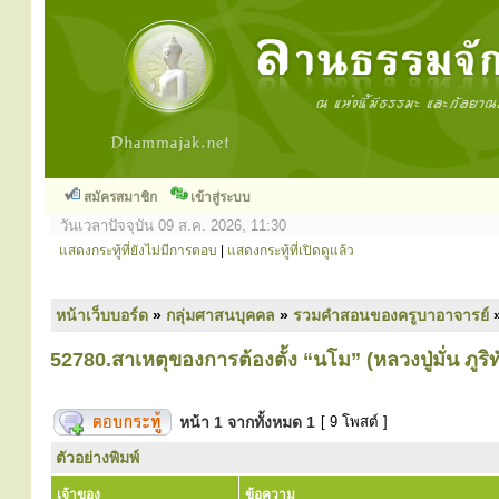
สมัครสมาชิก
เข้าสู่ระบบ
วันเวลาปัจจุบัน 09 ส.ค. 2026, 11:30
แสดงกระทู้ที่ยังไม่มีการตอบ
|
แสดงกระทู้ที่เปิดดูแล้ว
หน้าเว็บบอร์ด
»
กลุ่มศาสนบุคคล
»
รวมคำสอนของครูบาอาจารย์
52780.สาเหตุของการต้องตั้ง “นโม” (หลวงปู่มั่น ภูริ
หน้า
1
จากทั้งหมด
1
[ 9 โพสต์ ]
ตัวอย่างพิมพ์
เจ้าของ
ข้อความ