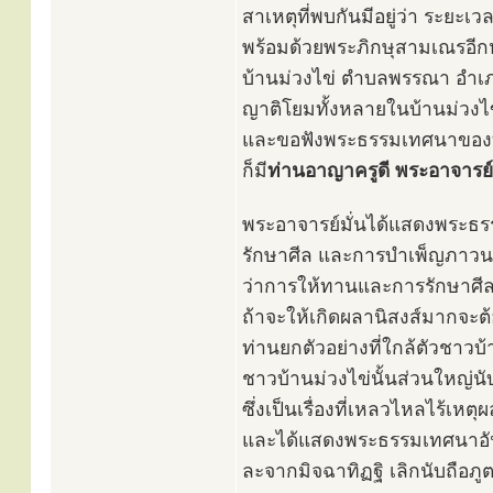
สาเหตุที่พบกันมีอยู่ว่า ระยะเ
พร้อมด้วยพระภิกษุสามเณรอีกหล
บ้านม่วงไข่ ตำบลพรรณา อำ
ญาติโยมทั้งหลายในบ้านม่วงไ
และขอฟังพระธรรมเทศนาของท่า
ก็มี
ท่านอาญาครูดี พระอาจารย์ฝ
พระอาจารย์มั่นได้แสดงพระธรร
รักษาศีล และการบำเพ็ญภาวนา 
ว่าการให้ทานและการรักษาศี
ถ้าจะให้เกิดผลานิสงส์มากจะต้
ท่านยกตัวอย่างที่ใกล้ตัวชาวบ้า
ชาวบ้านม่วงไข่นั้นส่วนใหญ่
ซึ่งเป็นเรื่องที่เหลวไหลไร้เห
และได้แสดงพระธรรมเทศนาอันลึ
ละจากมิจฉาทิฏฐิ เลิกนับถือภูตผ