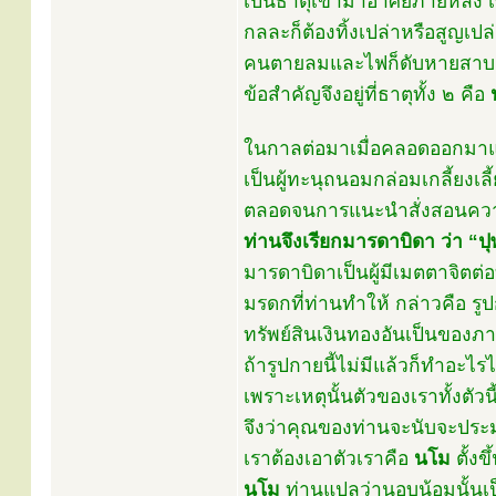
เป็นธาตุเข้ามาอาศัยภายหลัง เ
กลละก็ต้องทิ้งเปล่าหรือสูญเปล
คนตายลมและไฟก็ดับหายสาบสูญ
ข้อสำคัญจึงอยู่ที่ธาตุทั้ง ๒ คือ
ในกาลต่อมาเมื่อคลอดออกมาแล
เป็นผู้ทะนุถนอมกล่อมเกลี้ยงเ
ตลอดจนการแนะนำสั่งสอนความ
ท่านจึงเรียกมารดาบิดา ว่า “ปุ
มารดาบิดาเป็นผู้มีเมตตาจิตต
มรดกที่ท่านทำให้ กล่าวคือ รูป
ทรัพย์สินเงินทองอันเป็นของภ
ถ้ารูปกายนี้ไม่มีแล้วก็ทำอะไรไม
เพราะเหตุนั้นตัวของเราทั้งตัวนี
จึงว่าคุณของท่านจะนับจะประม
เราต้องเอาตัวเราคือ
นโม
ตั้งข
นโม
ท่านแปลว่านอบน้อมนั้นเป