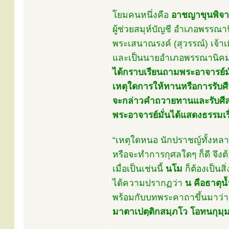
โยมคนหนึ่งคือ
อาชญาขุนพิจาร
ผู้ช่วยสมุห์บัญชี อำเภอพรรณา
พระเสนาณรงค์ (สุวรรณ์) เจ้า
และเป็นนายอำเภอพรรณานิคม
ได้กราบเรียนถามพระอาจารย์มั
เหตุใดการให้ทานหรือการรับศีลจ
จะกล่าวคำถวายทานและรับศีลเล
พระอาจารย์มั่นได้แสดงธรรมเรื่
“เหตุใดหนอ นักปราชญ์ทั้งหลาย
หรือจะทำการกุศลใดๆ ก็ดี จึงต้
เมื่อเป็นเช่นนี้
นโม
ก็ต้องเป็นส
ได้ความปรากฏว่า
น คือธาตุน้
พร้อมกับบทพระคาถาขึ้นมาว่า
มาตาเปตฺติกสมฺภโว โอทนกุมฺ