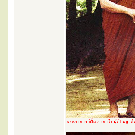
พระอาจารย์ฝั้น อาจาโร ผู้เป็นญาต