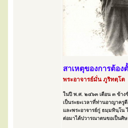
สาเหตุของการต้องต
พระอาจารย์มั่น ภูริทตฺโต
ในปี พ.ศ. ๒๔๖๓ เดือน ๓ ข้าง
เป็นระยะเวลาที่ท่านอาญาครูดี
และพระอาจารย์กู่ ธมฺมทินฺโน ไ
ต่อมาได้ปวารณาตนขอเป็นศิษย์พ