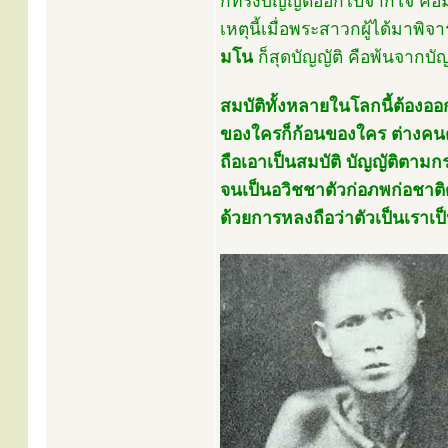
ก็ทรงบัญญัติออกไปจากใจ คือมห
เหตุนี้เมื่อพระสาวกผู้ได้มาพิ
มโน
ก็สุดบัญญัติ คือพ้นจากบัญญ
สมบัติทั้งหลายในโลกนี้ต้องออ
ของใครก็ก้อนของใคร ต่างคนต่
ถือเอาเป็นสมบัติ บัญญัติตาม
จนเป็นอวิชชาตัวก่อภพก่อชาติด้
ด้วยการหลงถือว่าตัวเป็นเรา