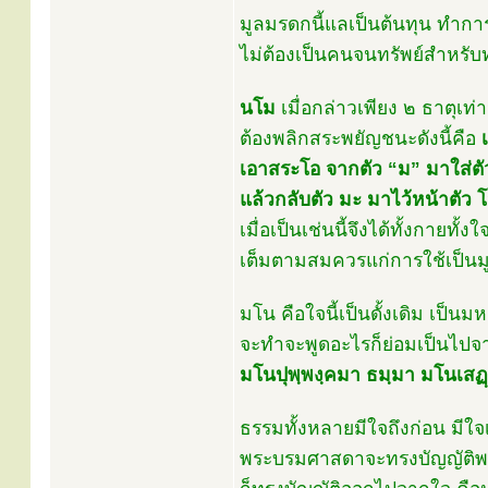
มูลมรดกนี้แลเป็นต้นทุน ทำการ
ไม่ต้องเป็นคนจนทรัพย์สำหรับท
นโม
เมื่อกล่าวเพียง ๒ ธาตุเท่
ต้องพลิกสระพยัญชนะดังนี้คือ
เ
เอาสระโอ จากตัว “ม” มาใส่ตั
แล้วกลับตัว มะ มาไว้หน้าตัว 
เมื่อเป็นเช่นนี้จึงได้ทั้งกายทั้งใ
เต็มตามสมควรแก่การใช้เป็นมู
มโน คือใจนี้เป็นดั้งเดิม เป็น
จะทำจะพูดอะไรก็ย่อมเป็นไปจา
มโนปุพฺพงฺคมา ธมฺมา มโนเส
ธรรมทั้งหลายมีใจถึงก่อน มีใจ
พระบรมศาสดาจะทรงบัญญัติพร