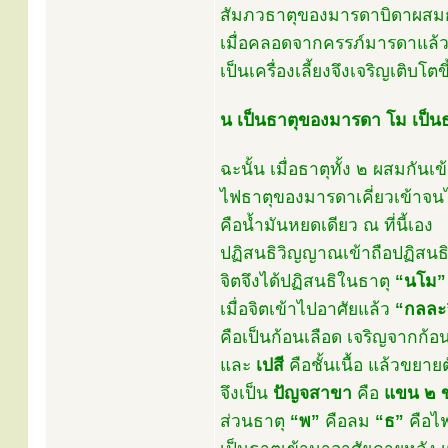
สัมภวธาตุของมารดาบิดาผสมกั
เมื่อคลอดจากครรภ์มารดาแล้ว
เป็นเครื่องเลี้ยงจึงเจริญเติบโตข
น เป็นธาตุของมารดา โม เป็น
ฉะนั้น เมื่อธาตุทั้ง ๒ ผสมกันเข
ไฟธาตุของมารดาเคี่ยวเข้าจน
คือน้ำมันหยดเดียว ณ ที่นี้เอง
ปฏิสนธิวิญญาณเข้าถือปฏิสนธิ
จิตจึงได้ปฏิสนธิในธาตุ
“นโม”
เมื่อจิตเข้าไปอาศัยแล้ว
“กลละ
คือเป็นก้อนเลือด เจริญจากก้อ
และ
เปสี
คือชั้นเนื้อ แล้วขยาย
จึงเป็น
ปัญจสาขา
คือ
แขน ๒ ข
ส่วนธาตุ
“พ”
คือลม
“ธ”
คือไฟ