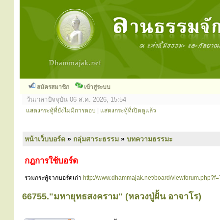
สมัครสมาชิก
เข้าสู่ระบบ
วันเวลาปัจจุบัน 06 ส.ค. 2026, 15:54
แสดงกระทู้ที่ยังไม่มีการตอบ
|
แสดงกระทู้ที่เปิดดูแล้ว
หน้าเว็บบอร์ด
»
กลุ่มสาระธรรม
»
บทความธรรมะ
กฎการใช้บอร์ด
รวมกระทู้จากบอร์ดเก่า
http://www.dhammajak.net/board/viewforum.php?f=
66755."มหายุทธสงคราม" (หลวงปู่ฝั้น อาจาโร)