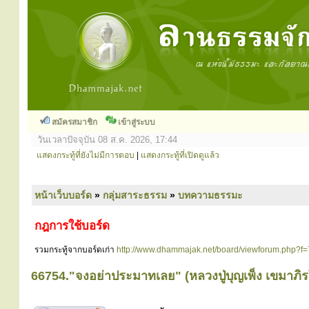
สมัครสมาชิก
เข้าสู่ระบบ
วันเวลาปัจจุบัน 08 ส.ค. 2026, 17:44
แสดงกระทู้ที่ยังไม่มีการตอบ
|
แสดงกระทู้ที่เปิดดูแล้ว
หน้าเว็บบอร์ด
»
กลุ่มสาระธรรม
»
บทความธรรมะ
กฎการใช้บอร์ด
รวมกระทู้จากบอร์ดเก่า
http://www.dhammajak.net/board/viewforum.php?f=
66754."จงอย่าประมาทเลย" (หลวงปู่บุญเพ็ง เขมาภิ