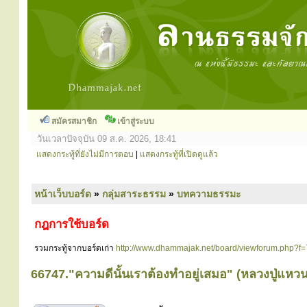
สมัครสมาชิก
เข้าสู่ระบบ
วันเวลาปัจจุบัน 09 ส.ค. 2026, 18:41
แสดงกระทู้ที่ยังไม่มีการตอบ
|
แสดงกระทู้ที่เปิดดูแล้ว
หน้าเว็บบอร์ด
»
กลุ่มสาระธรรม
»
บทความธรรมะ
กฎการใช้บอร์ด
รวมกระทู้จากบอร์ดเก่า
http://www.dhammajak.net/board/viewforum.php?f=
66747."ความดีนั้นเราต้องทำอยู่เสมอ" (หลวงปู่แหว