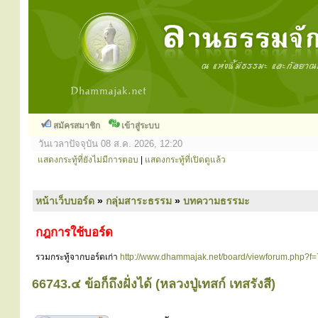
สมัครสมาชิก
เข้าสู่ระบบ
วันเวลาปัจจุบัน 08 ส.ค. 2026, 12:20
แสดงกระทู้ที่ยังไม่มีการตอบ
|
แสดงกระทู้ที่เปิดดูแล้ว
หน้าเว็บบอร์ด
»
กลุ่มสาระธรรม
»
บทความธรรมะ
กฎการใช้บอร์ด
รวมกระทู้จากบอร์ดเก่า
http://www.dhammajak.net/board/viewforum.php?f=
66743.๔ ข้อก็ถึงฝั่งได้ (หลวงปู่เทสก์ เทสรังสี)