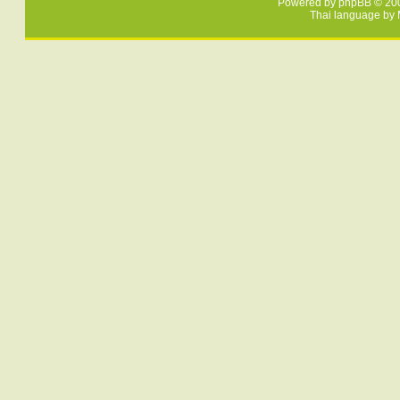
Powered by
phpBB
© 200
Thai language by