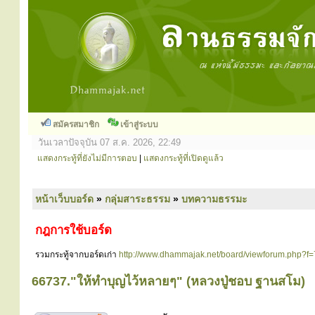
สมัครสมาชิก
เข้าสู่ระบบ
วันเวลาปัจจุบัน 07 ส.ค. 2026, 22:49
แสดงกระทู้ที่ยังไม่มีการตอบ
|
แสดงกระทู้ที่เปิดดูแล้ว
หน้าเว็บบอร์ด
»
กลุ่มสาระธรรม
»
บทความธรรมะ
กฎการใช้บอร์ด
รวมกระทู้จากบอร์ดเก่า
http://www.dhammajak.net/board/viewforum.php?f=
66737."ให้ทำบุญไว้หลายๆ" (หลวงปู่ชอบ ฐานสโม)