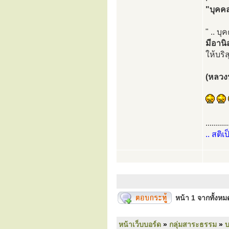
"บุคค
" .. บ
มีอานิ
ให้บริ
(หลวงป
...........
.. สติเ
หน้า
1
จากทั้งห
หน้าเว็บบอร์ด
»
กลุ่มสาระธรรม
»