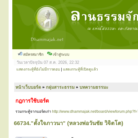
สมัครสมาชิก
เข้าสู่ระบบ
วันเวลาปัจจุบัน 07 ส.ค. 2026, 22:32
แสดงกระทู้ที่ยังไม่มีการตอบ
|
แสดงกระทู้ที่เปิดดูแล้ว
หน้าเว็บบอร์ด
»
กลุ่มสาระธรรม
»
บทความธรรมะ
กฎการใช้บอร์ด
รวมกระทู้จากบอร์ดเก่า
http://www.dhammajak.net/board/viewforum.php?f=
66734."ตั้งใจภาวนา" (หลวงพ่อวันชัย วิจิตโต)