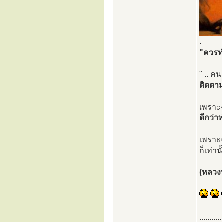
.
"ควรท
" .. ค
ติดตา
เพราะ
ดีกว่
เพราะฉ
ก็เท่า
(หลวงป
...........