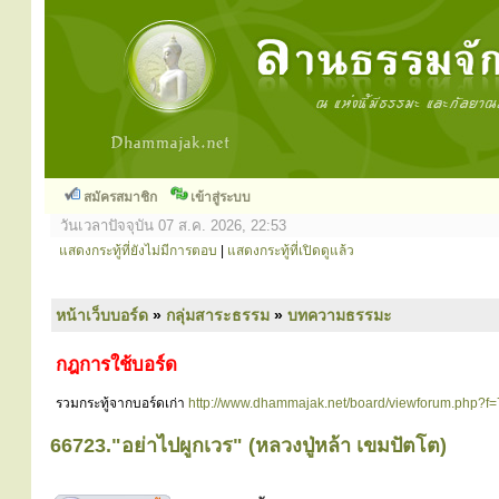
สมัครสมาชิก
เข้าสู่ระบบ
วันเวลาปัจจุบัน 07 ส.ค. 2026, 22:53
แสดงกระทู้ที่ยังไม่มีการตอบ
|
แสดงกระทู้ที่เปิดดูแล้ว
หน้าเว็บบอร์ด
»
กลุ่มสาระธรรม
»
บทความธรรมะ
กฎการใช้บอร์ด
รวมกระทู้จากบอร์ดเก่า
http://www.dhammajak.net/board/viewforum.php?f=
66723."อย่าไปผูกเวร" (หลวงปู่หล้า เขมปัตโต)