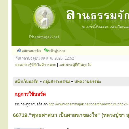
สมัครสมาชิก
เข้าสู่ระบบ
วันเวลาปัจจุบัน 09 ส.ค. 2026, 12:52
แสดงกระทู้ที่ยังไม่มีการตอบ
|
แสดงกระทู้ที่เปิดดูแล้ว
หน้าเว็บบอร์ด
»
กลุ่มสาระธรรม
»
บทความธรรมะ
กฎการใช้บอร์ด
รวมกระทู้จากบอร์ดเก่า
http://www.dhammajak.net/board/viewforum.php?f=
66719."พุทธศาสนา เป็นศาสนาของใจ" (หลวงปู่ชา ส