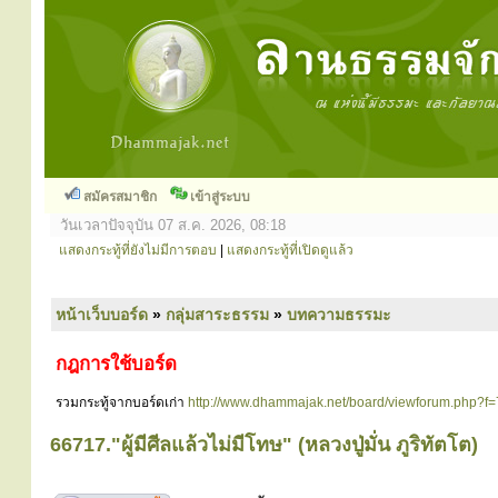
สมัครสมาชิก
เข้าสู่ระบบ
วันเวลาปัจจุบัน 07 ส.ค. 2026, 08:18
แสดงกระทู้ที่ยังไม่มีการตอบ
|
แสดงกระทู้ที่เปิดดูแล้ว
หน้าเว็บบอร์ด
»
กลุ่มสาระธรรม
»
บทความธรรมะ
กฎการใช้บอร์ด
รวมกระทู้จากบอร์ดเก่า
http://www.dhammajak.net/board/viewforum.php?f=
66717."ผู้มีศีลแล้วไม่มีโทษ" (หลวงปู่มั่น ภูริทัตโต)