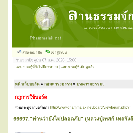
สมัครสมาชิก
เข้าสู่ระบบ
วันเวลาปัจจุบัน 07 ส.ค. 2026, 15:06
แสดงกระทู้ที่ยังไม่มีการตอบ
|
แสดงกระทู้ที่เปิดดูแล้ว
หน้าเว็บบอร์ด
»
กลุ่มสาระธรรม
»
บทความธรรมะ
กฎการใช้บอร์ด
รวมกระทู้จากบอร์ดเก่า
http://www.dhammajak.net/board/viewforum.php?f=
66697."ท่านว่ายังไม่ปลอดภัย" (หลวงปู่เทสก์ เทสรังสี