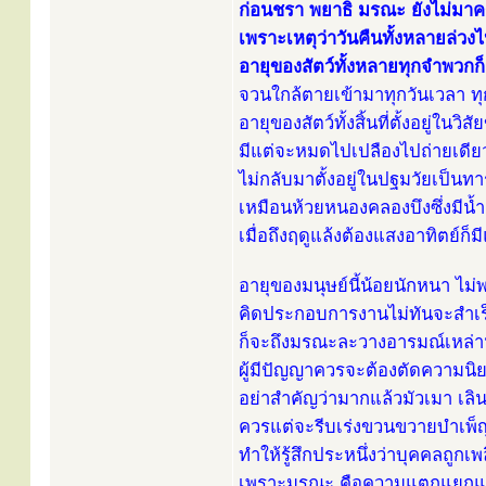
ก่อนชรา พยาธิ มรณะ ยังไม่มาค
เพราะเหตุว่าวันคืนทั้งหลายล่วงไป
อายุของสัตว์ทั้งหลายทุกจำพวกก
จวนใกล้ตายเข้ามาทุกวันเวลา ทุ
อายุของสัตว์ทั้งสิ้นที่ตั้งอยู่ในวิ
มีแต่จะหมดไปเปลืองไปถ่ายเดีย
ไม่กลับมาตั้งอยู่ในปฐมวัยเป็นท
เหมือนห้วยหนองคลองบึงซึ่งมีน้ำ
เมื่อถึงฤดูแล้งต้องแสงอาทิตย์ก็
อายุของมนุษย์นี้น้อยนักหนา ไม
คิดประกอบการงานไม่ทันจะสำเร็
ก็จะถึงมรณะละวางอารมณ์เหล่าน
ผู้มีปัญญาควรจะต้องตัดความนิยม
อย่าสำคัญว่ามากแล้วมัวเมา เลิน
ควรแต่จะรีบเร่งขวนขวายบำเพ็ญสิ
ทำให้รู้สึกประหนึ่งว่าบุคคลถูกเ
เพราะมรณะ คือความแตกแยกแห่งชีวิ