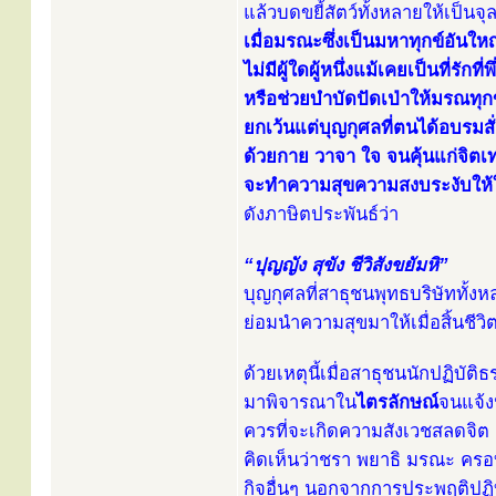
แล้วบดขยี้สัตว์ทั้งหลายให้เป็นจ
เมื่อมรณะซึ่งเป็นมหาทุกข์อันให
ไม่มีผู้ใดผู้หนึ่งแม้เคยเป็นที่รัก
หรือช่วยบำบัดปัดเป่าให้มรณทุ
ยกเว้นแต่บุญกุศลที่ตนได้อบรมสั
ด้วยกาย วาจา ใจ จนคุ้นแก่จิตเท
จะทำความสุขความสงบระงับให้ใ
ดังภาษิตประพันธ์ว่า
“ปุญญัง สุขัง ชีวิสังขยัมหิ”
บุญกุศลที่สาธุชนพุทธบริษัททั้งห
ย่อมนำความสุขมาให้เมื่อสิ้นชีวิต 
ด้วยเหตุนี้เมื่อสาธุชนนักปฏิบั
มาพิจารณาใน
ไตรลักษณ์
จนแจ้ง
ควรที่จะเกิดความสังเวชสลดจิต
คิดเห็นว่าชรา พยาธิ มรณะ ครอบ
กิจอื่นๆ นอกจากการประพฤติปฏิ