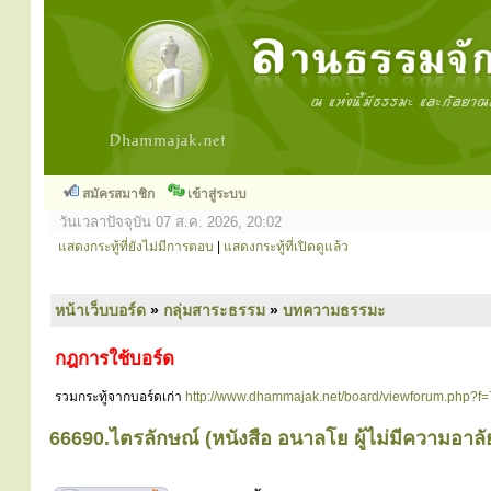
สมัครสมาชิก
เข้าสู่ระบบ
วันเวลาปัจจุบัน 07 ส.ค. 2026, 20:02
แสดงกระทู้ที่ยังไม่มีการตอบ
|
แสดงกระทู้ที่เปิดดูแล้ว
หน้าเว็บบอร์ด
»
กลุ่มสาระธรรม
»
บทความธรรมะ
กฎการใช้บอร์ด
รวมกระทู้จากบอร์ดเก่า
http://www.dhammajak.net/board/viewforum.php?f=
66690.ไตรลักษณ์ (หนังสือ อนาลโย ผู้ไม่มีความอาลั