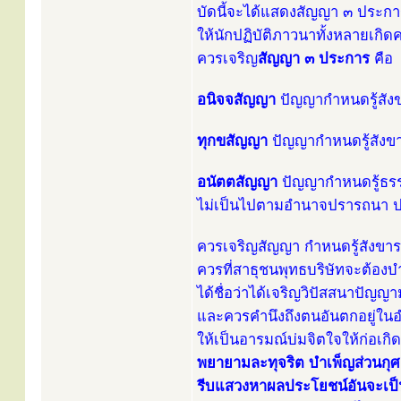
บัดนี้จะได้แสดงสัญญา ๓ ประก
ให้นักปฏิบัติภาวนาทั้งหลายเกิ
ควรเจริญ
สัญญา ๓ ประการ
คือ
อนิจจสัญญา
ปัญญากำหนดรู้สังข
ทุกขสัญญา
ปัญญากำหนดรู้สังขา
อนัตตสัญญา
ปัญญากำหนดรู้ธรร
ไม่เป็นไปตามอำนาจปรารถนา ป
ควรเจริญสัญญา กำหนดรู้สังขาร
ควรที่สาธุชนพุทธบริษัทจะต้องบ
ได้ชื่อว่าได้เจริญวิปัสสนาปัญญา
และควรคำนึงถึงตนอันตกอยู่ใ
ให้เป็นอารมณ์บ่มจิตใจให้ก่อเก
พยายามละทุจริต บำเพ็ญส่วนกุ
รีบแสวงหาผลประโยชน์อันจะเป็น