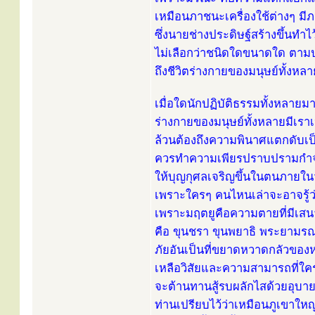
เหมือนภาชนะเครื่องใช้ต่างๆ มี
ซึ่งนายช่างประดิษฐ์สร้างขึ้นทำ
ไม่เลือกว่าชนิดใดขนาดใด ตา
ถึงชีวิตร่างกายของมนุษย์ทั้งหล
เมื่อใดนักปฏิบัติธรรมทั้งหลายมาใ
ร่างกายของมนุษย์ทั้งหลายมีเราเ
ล้วนต้องถึงความพินาศแตกดับเป็
ควรทำความเพียรปราบปรามกำจั
ให้บุญกุศลเจริญขึ้นในตนภายในว
เพราะใครๆ คนไหนเล่าจะอาจรู้ว่
เพราะมฤตยูคือความตายที่มีเสน
คือ ขุนชรา ขุนพยาธิ พระยามรณ
ภัยอันเป็นที่ขยาดหวาดกลัวของหมู
เหลือวิสัยและความสามารถที่ใคร
จะต้านทานสู้รบผลักไสด้วยอุบาย
ท่านเปรียบไว้ว่าเหมือนภูเขาใหญ่