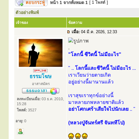
หน้า
1
จากทั้งหมด
1
[ 1 โพสต์ ]
ตัวอย่างพิมพ์
เจ้าของ
ข้อความ
เมื่อ:
04 มี.ค. 2026, 12:33
.
"โลกนี้ ชีวิตนี้ ไม่มีอะไร"
" ..
โลกนี้และชีวิตนี้ ไม่มีอะไร
...
เราเวียนว่ายตายเกิด
ธรรมโฆษ
อยู่อย่างนี้มานานแล้ว
อาสาสมัคร
เราสุขเราทุกข์อย่างนี้
ลงทะเบียนเมื่อ:
03 ธ.ค. 2010,
มาหลายภพหลายชาติแล้ว
15:28
อย่าโศกเศร้าเสียใจไปนักเลย
.. "
โพสต์:
3527
อายุ:
0
(หลวงปู่จันทร์ศรี จันททีโป)