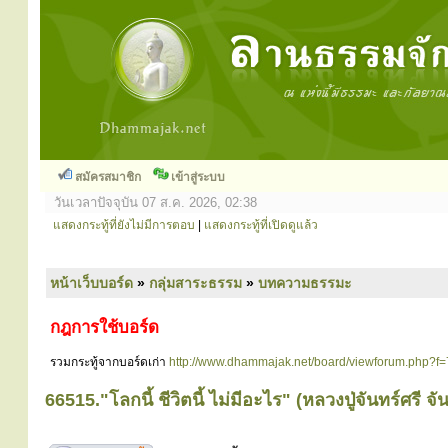
สมัครสมาชิก
เข้าสู่ระบบ
วันเวลาปัจจุบัน 07 ส.ค. 2026, 02:38
แสดงกระทู้ที่ยังไม่มีการตอบ
|
แสดงกระทู้ที่เปิดดูแล้ว
หน้าเว็บบอร์ด
»
กลุ่มสาระธรรม
»
บทความธรรมะ
กฎการใช้บอร์ด
รวมกระทู้จากบอร์ดเก่า
http://www.dhammajak.net/board/viewforum.php?f=
66515."โลกนี้ ชีวิตนี้ ไม่มีอะไร" (หลวงปู่จันทร์ศรี จั