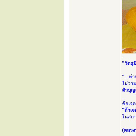
.
"วัตถุ
" .. ท
ไม่ว่
ตัวบุญ
คือเจ
"ถ้าเ
ในสถา
(หลวงปู