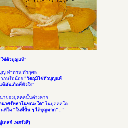
มิใช่ตัวบุญแท้"
ำบุญ ทำทาน ทำกุศล
ามากหรือน้อย
"วัตถุมิใช่ตัวบุญแท้
แท้มันเกิดที่หัวใจ"
ตนาของบุคคลนั้นต่างหาก
จตนาศรัทธาในขณะใด"
ในบุคคลใด
นที่ใด
"ในที่นั้น ๆ ได้บุญมาก"
.. "
่เทสก์ เทสรังสี)