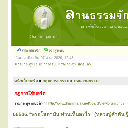
สมัครสมาชิก
เข้าสู่ระบบ
วันเวลาปัจจุบัน 07 ส.ค. 2026, 12:43
แสดงกระทู้ที่ยังไม่มีการตอบ
|
แสดงกระทู้ที่เปิดดูแล้ว
หน้าเว็บบอร์ด
»
กลุ่มสาระธรรม
»
บทความธรรมะ
กฎการใช้บอร์ด
รวมกระทู้จากบอร์ดเก่า
http://www.dhammajak.net/board/viewforum.php?f=
66506."พระโสดาบัน ท่านเห็นอะไร" (หลวงปู่คำตัน ฐ