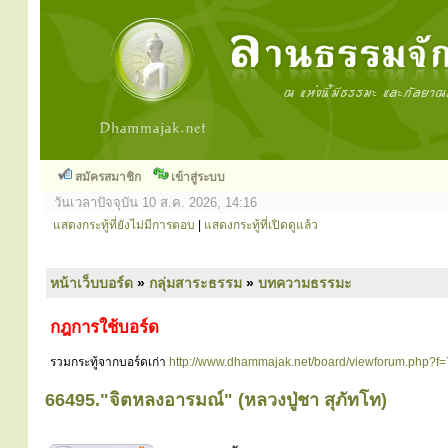
สมัครสมาชิก
เข้าสู่ระบบ
วันเวลาปัจจุบัน 10 ส.ค. 2026, 14:16
แสดงกระทู้ที่ยังไม่มีการตอบ
|
แสดงกระทู้ที่เปิดดูแล้ว
หน้าเว็บบอร์ด
»
กลุ่มสาระธรรม
»
บทความธรรมะ
กฎการใช้บอร์ด
รวมกระทู้จากบอร์ดเก่า
http://www.dhammajak.net/board/viewforum.php?f=
66495."จิตหลงอารมณ์" (หลวงปู่ชา สุภัทโท)