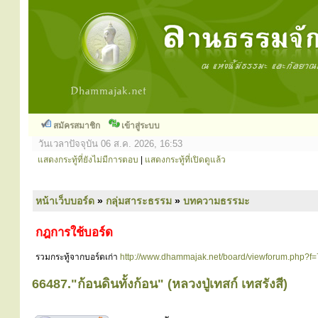
สมัครสมาชิก
เข้าสู่ระบบ
วันเวลาปัจจุบัน 06 ส.ค. 2026, 16:53
แสดงกระทู้ที่ยังไม่มีการตอบ
|
แสดงกระทู้ที่เปิดดูแล้ว
หน้าเว็บบอร์ด
»
กลุ่มสาระธรรม
»
บทความธรรมะ
กฎการใช้บอร์ด
รวมกระทู้จากบอร์ดเก่า
http://www.dhammajak.net/board/viewforum.php?f=
66487."ก้อนดินทั้งก้อน" (หลวงปู่เทสก์ เทสรังสี)