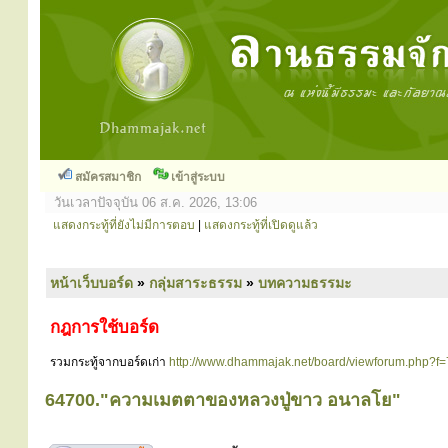
สมัครสมาชิก
เข้าสู่ระบบ
วันเวลาปัจจุบัน 06 ส.ค. 2026, 13:06
แสดงกระทู้ที่ยังไม่มีการตอบ
|
แสดงกระทู้ที่เปิดดูแล้ว
หน้าเว็บบอร์ด
»
กลุ่มสาระธรรม
»
บทความธรรมะ
กฎการใช้บอร์ด
รวมกระทู้จากบอร์ดเก่า
http://www.dhammajak.net/board/viewforum.php?f=
64700."ความเมตตาของหลวงปู่ขาว อนาลโย"