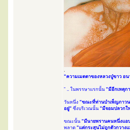
.
"ความเมตตาของหลวงปู่ขาว อน
" .. ในพรรษาแรกนั้น
"มีอีกเหตุกา
วันหนึ่ง
"ขณะที่ท่านบำเพ็ญภาวนาอ
อยู่"
ซึ่งบริเวณนั้น
"มีจอมปลวกใหญ
ขณะนั้น
"มีนายพรานคนหนึ่งแอบซุ
พลาด
"แต่กระสุนไม่ถูกตัวกวางแม