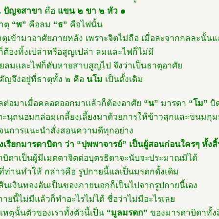
น
ปัญจสาขา
คือ
แขน ๒ ขา ๒ หัว ๑
าตุ
“พ”
คือลม
“ธ”
คือไฟนั้น
าตุเข้ามาอาศัยภายหลัง เพราะจิตไม่ถือ เมื่อละจากกลละนั้นแ
็ต้องทิ้งเปล่าหรือสูญเปล่า ลมและไฟก็ไม่มี
ลมและไฟก็ดับหายสาบสูญไป จึงว่าเป็นธาตุอาศัย
ัญจึงอยู่ที่ธาตุทั้ง ๒ คือ
นโม
เป็นดั้งเดิม
ต่อมาเมื่อคลอดออกมาแล้วก็ต้องอาศัย
“น”
มารดา
“โม”
บิ
ู้ทะนุถนอมกล่อมเกลี้ยงเลี้ยงมาด้วยการให้ข้าวสุกและขนมกุ
นการแนะนำสั่งสอนความดีทุกอย่าง
งเรียกมารดาบิดา ว่า “ปุพพาจารย์” เป็นผู้สอนก่อนใครๆ ทั้งสิ
บิดาเป็นผู้มีเมตตาจิตต่อบุตรธิดาจะนับจะประมาณมิได้
ี่ท่านทำให้ กล่าวคือ รูปกายนี้แลเป็นมรดกดั้งเดิม
์สินเงินทองอันเป็นของภายนอกก็เป็นไปจากรูปกายนี้เอง
กายนี้ไม่มีแล้วก็ทำอะไรไม่ได้ ชื่อว่าไม่มีอะไรเลย
หตุนั้นตัวของเราทั้งตัวนี้เป็น
“มูลมรดก”
ของมารดาบิดาทั้งส