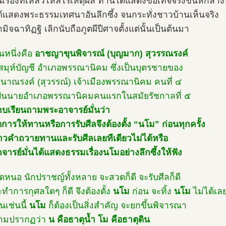
ป็นเรื่องที่เหลวไหลไร้เหตุผล ท่านได้แสดงข้อเท็จจริงขึ้นหักล
้แสดงพระธรรมเทศนาอันลึกซึ้ง จนกระทั่งชาวบ้านเห็นจริง
ิจฉาทิฏฐิ เลิกนับถือภูตผีปีศาจตั้งแต่นั้นเป็นต้นมา
หนึ่งคือ
อาชญาขุนพิจารณ์ (บุญมาก) สุวรรณรงค์
วยสมุห์บัญชี อำเภอพรรณานิคม ซึ่งเป็นบุตรชายของ
นาณรงค์ (สุวรรณ์) เจ้าเมืองพรรณานิคม คนที่ ๔
ป็นนายอำเภอพรรณานิคมคนแรกในสมัยรัชกาลที่ ๕
าบเรียนถามพระอาจารย์มั่นว่า
ดการให้ทานหรือการรับศีลจึงต้องตั้ง “นโม” ก่อนทุกครั้ง
าวคำถวายทานและรับศีลเลยทีเดียวไม่ได้หรือ
จารย์มั่นได้แสดงธรรมเรื่องนโมอย่างลึกซึ้งให้ฟัง
ใดหนอ นักปราชญ์ทั้งหลาย จะสวดก็ดี จะรับศีลก็ดี
ะทำการกุศลใดๆ ก็ดี จึงต้องตั้ง
นโม
ก่อน จะทิ้ง
นโม
ไม่ได้เล
็นเช่นนี้
นโม
ก็ต้องเป็นสิ่งสำคัญ จะยกขึ้นพิจารณา
วามปรากฏว่า
น คือธาตุน้ำ โม คือธาตุดิน