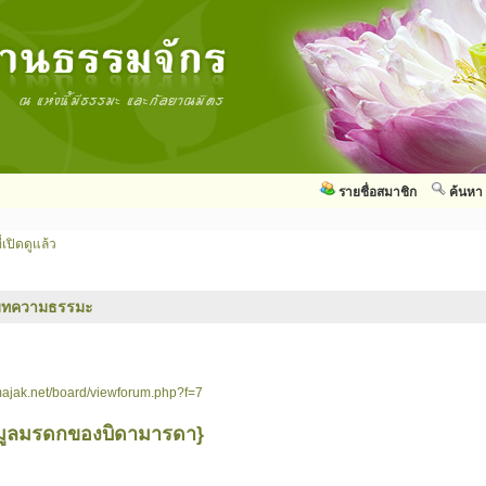
รายชื่อสมาชิก
ค้นหา
่เปิดดูแล้ว
บทความธรรมะ
ajak.net/board/viewforum.php?f=7
็นมูลมรดกของบิดามารดา}