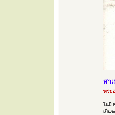
สาเ
พระอา
ในปี 
เป็นร