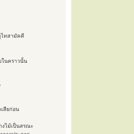
ภูไทสามัคคี
ยในคราวนั้น
น
กเสียก่อน
นางไม้เป็นสรณะ