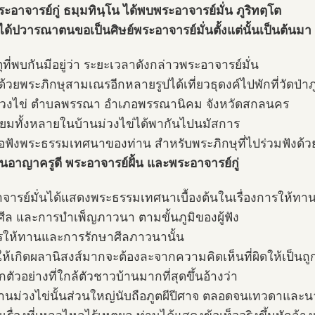
ะอาจารย์กู่ ธมฺมทินฺโน ได้พบพระอาจารย์มั่น ภูริทตฺโต
ได้ปวารณาตนขอเป็นศิษย์พระอาจารย์มั่นตั้งแต่นั้นเป็นต้นมา
ที่พบกันมีอยู่ว่า ระยะเวลาดังกล่าวพระอาจารย์มั่น
ด้วยพระภิกษุสามเณรอีกหลายรูปได้เที่ยวธุดงค์ไปพักที่วัดป่า
่วงไข่ ตำบลพรรณา อำเภอพรรณานิคม จังหวัดสกลนคร
ยมทั้งหลายในบ้านม่วงไข่ได้พากันไปนมัสการ
ฟังพระธรรมเทศนาของท่าน สำหรับพระภิกษุที่ไปร่วมฟังด้ว
านอาญาครูดี พระอาจารย์ฝั้น และพระอาจารย์กู่
จารย์มั่นได้แสดงพระธรรมเทศนาเบื้องต้นในเรื่องการให้ทา
ศีล และการบำเพ็ญภาวนา ตามขั้นภูมิของผู้ฟัง
รให้ทานและการรักษาศีลภาวนานั้น
ให้เกิดผลานิสงส์มากจะต้องละจากความคิดเห็นที่ผิดให้เป็นถู
ตัวอย่างที่ใกล้ตัวชาวบ้านมากที่สุดขึ้นอ้างว่า
านม่วงไข่นั้นส่วนใหญ่นับถือภูตผีปีศาจ ตลอดจนเทวดาและ