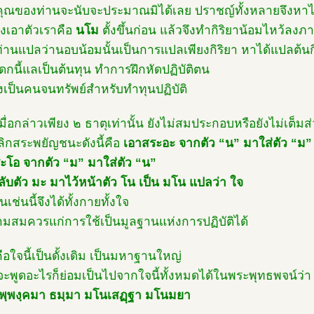
าคุณของท่านจะนับจะประมาณมิได้เลย ปราชญ์ทั้งหลายจึงหาได้
องเอาตัวเราคือ
นโม
ตั้งขึ้นก่อน แล้วจึงทำกิริยาน้อมไหว้ลงภ
่านแปลว่านอบน้อมนั้นเป็นการแปลเพียงกิริยา หาได้แปลต้นกิ
ดกนี้แลเป็นต้นทุน ทำการฝึกหัดปฏิบัติตน
องเป็นคนจนทรัพย์สำหรับทำทุนปฏิบัติ
มื่อกล่าวเพียง ๒ ธาตุเท่านั้น ยังไม่สมประกอบหรือยังไม่เต็มส
ลิกสระพยัญชนะดังนี้คือ
เอาสระอะ จากตัว “น” มาใส่ตัว “ม”
ะโอ จากตัว “ม” มาใส่ตัว “น”
ลับตัว มะ มาไว้หน้าตัว โน เป็น มโน แปลว่า ใจ
็นเช่นนี้จึงได้ทั้งกายทั้งใจ
ามสมควรแก่การใช้เป็นมูลฐานแห่งการปฏิบัติได้
ือใจนี้เป็นดั้งเดิม เป็นมหาฐานใหญ่
ะพูดอะไรก็ย่อมเป็นไปจากใจนี้ทั้งหมดได้ในพระพุทธพจน์ว่า
พฺพงฺคมา ธมฺมา มโนเสฏฺฐา มโนมยา