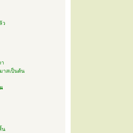
ล้ว
ดา
มมาสเป็นต้น
้น
ิ้น