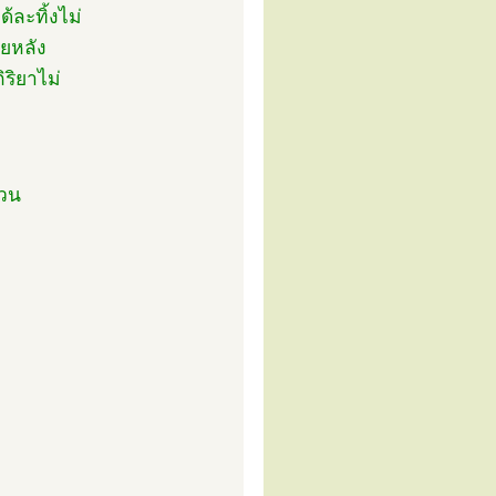
ละทิ้งไม่
ายหลัง
ริยาไม่
่วน