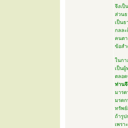
จึงเป็
ส่วนธ
เป็นธ
กลละก
คนตาย
ข้อสำค
ในกาล
เป็นผ
ตลอดจ
ท่านจึ
มารดา
มรดกท
ทรัพย
ถ้ารูป
เพราะเ