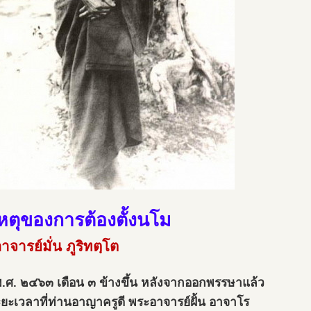
หตุของการต้องตั้งนโม
จารย์มั่น ภูริทตฺโต
พ.ศ. ๒๔๖๓ เดือน ๓ ข้างขึ้น หลังจากออกพรรษาแล้ว
ะยะเวลาที่ท่านอาญาครูดี พระอาจารย์ฝั้น อาจาโร