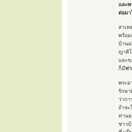
และพร
ต่อมา
สาเหตุ
พร้อม
บ้านม
ญาติโ
และขอ
ก็มี
ท่
พระอา
รักษา
ว่ากา
ถ้าจะ
ท่านยก
ชาวบ้