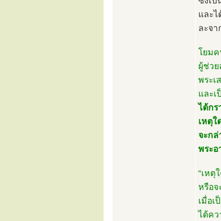
ซึ่งเ
และได
ละจากม
โยมคน
ผู้ช่
พระเส
และเ
ได้กร
เหตุใ
จะกล่
พระอา
“เหตุ
หรือจ
เมื่อเป
ได้ค