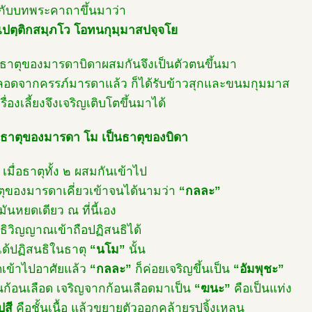
กับบทพระคาถาขึ้นมาว่า
ปตฺติกสมฺภโว โอทนกุมฺมาสปจฺจโย
ธาตุของมารดาบิดาผสมกันจึงเป็นตัวตนขึ้นมา
คลอดจากครรภ์มารดาแล้ว ก็ได้รับข้าวสุกและขนมกุมมาส
รื่องเลี้ยงจึงเจริญเติบโตขึ้นมาได้
นธาตุของมารดา โม เป็นธาตุของบิดา
 เมื่อธาตุทั้ง ๒ ผสมกันเข้าไป
ุของมารดาเคี่ยวเข้าจนได้นามว่า
“กลละ”
มันหยดเดียว ณ ที่นี้เอง
ธิวิญญาณเข้าถือปฏิสนธิได้
งได้ปฏิสนธิในธาตุ
“นโม”
นั้น
ิตเข้าไปอาศัยแล้ว
“กลละ”
ก็ค่อยเจริญขึ้นเป็น
“อัมพุชะ”
็นก้อนเลือด เจริญจากก้อนเลือดมาเป็น
“ฆนะ”
คือเป็นแท่ง
ปสี
คือชั้นเนื้อ แล้วขยายตัวออกคล้ายรูปจิ้งเหลน