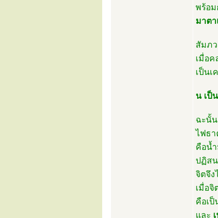
พร้อม
มาตาเ
สัมภว
เมื่อ
เป็นเค
น เป็
ฉะนั้น
ไฟธาต
คือน้ำ
ปฏิสน
จิตจึ
เมื่อจ
คือเป
และ
เ