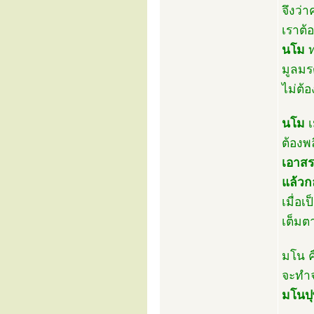
จึงว่
เราต้
นโม
ท
มูลมร
ไม่ต้
นโม
เ
ต้องพ
เอาสร
แล้วก
เมื่อเป
เต็มต
มโน ค
จะทำจ
มโนปุ