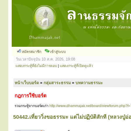
สมัครสมาชิก
เข้าสู่ระบบ
วันเวลาปัจจุบัน 10 ส.ค. 2026, 19:08
แสดงกระทู้ที่ยังไม่มีการตอบ
|
แสดงกระทู้ที่เปิดดูแล้ว
หน้าเว็บบอร์ด
»
กลุ่มสาระธรรม
»
บทความธรรมะ
กฎการใช้บอร์ด
รวมกระทู้จากบอร์ดเก่า
http://www.dhammajak.net/board/viewforum.php?f=
50442.เที่ยววิ่งขอธรรมะ แต่ไม่ปฏิบัติสักที (หลวงปู่