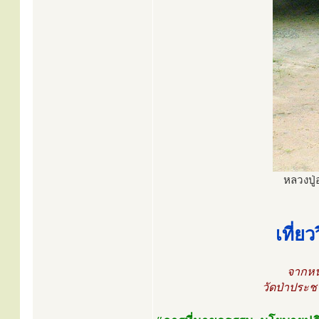
หลวงปู
เที่ย
จากหนั
วัดป่าประช