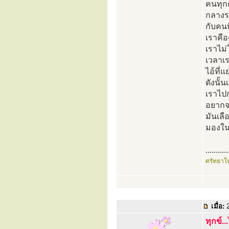
คนทุก
กลางระ
กับคนท
เราคื
เราไม่
เวลาเร
ไอ้ที่แ
ดังนั้
เราไป
อยากจะ
มันเลื
มองในแ
...........
ศรัทธาใ
เมื่อ:
2
ทุกข์..