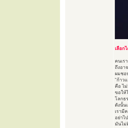
เลือกไ
คนเราพ
ถึงอาจ
ผมชอบส
"ก้าวแล
คือ ไม
ขอให้ไ
โลกธรร
ดังนั้
เรามีค
อย่าไป
มันไม่