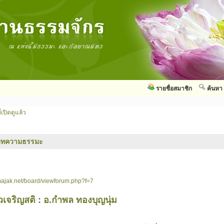
รายชื่อสมาชิก
ค้นหา
่เปิดดูแล้ว
บทความธรรมะ
ajak.net/board/viewforum.php?f=7
จริญสติ : อ.กำพล ทองบุญนุ่ม