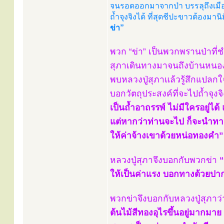
จนรอดออกมาจากป่า บรรลุถึงเมืองอ
ถ้ำจุงจิงได้ ที่สุดชีปะขาวต้องมา
ข่า”
พวก “ข่า” เป็นพวกพรานป่าที่
สุภาเดินทางมาจนถึงบ้านหนองไ
พบหลวงปู่สุภาแล้วรู้สึกแปลกใ
บอกวัตถุประสงค์ที่จะไปถ้ำจุงจิ
เป็นถ้ำอาถรรพ์ ไม่มีใครอยู่ไ
แต่หากว่าท่านจะไป ก็จะนำทางให
ให้ค่าจ้างเขาด้วยหน่อทองคำ”
หลวงปู่สุภาจึงบอกกับพวกข่า
“
ให้เป็นค่าแรง บอกทางด้วยปาก
พวกข่าจึงบอกกับหลวงปู่สุภาว
ต้นไม้สีทองอุไรขึ้นอยู่มากม