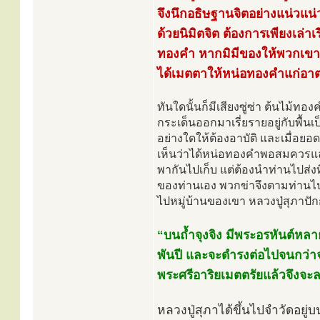
จึงนึกอธิษฐานจิตอย่างแน่วแน่
ด้วยนิมิตจิต ต้องการเพียงเล
ทองคำ หากมิมีของให้พวกเขา
ได้เมตตาให้หน่อทองคำแก่อาต
ทันใดนั้นก็มีเสียงซู่ซ่า ต้นไม้
กระเด็นออกมาเรี่ยรายอยู่กับพื้
อย่างใดให้ต้องอาบัติ และเมื่อยอด
เห็นว่าได้หน่อทองคำพอสมควรแล้ว
พากันไปเก็บ แต่ต้องนำท่านไปส่งท
ของท่านเอง พวกข่าจึงตามท่านไปเ
ไปหมู่บ้านของเขา หลวงปู่สุภาปัก
“บนถ้ำจุงจิง มีพระอรหันต์หล
พันปี และจะดำรงต่อไปจนกว่าจ
พระศรีอาริยเมตตรัยแล้วจึงจะ
หลวงปู่สุภาได้ขึ้นไปจำวัดอยู่บ