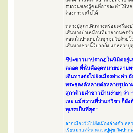
รบกวนของผู้คนที่อาจจะทำให้หลว
ต้องการจะไปได้
หลวงปู่สุภาเดินทางพร้อมเครื่อง
เส้นทางป่าเหมือนที่มาจากนครจ
ตอนนั้นป่าแถบนั้นชุกชุมไปด้วยโ
เส้นทางช่วงนี้วิบากยิ่ง แต่หลวง
ชีปะขาวมาปรากฏในนิมิตอยู่เสม
ตลอด ที่นั่นคือจุดหมายปลายทา
เดินทางต่อไปยังเมืองอ่างคำ อั
พระธุดงค์หลายต่อหลายรูปถา
สุภาด้วยคำชาวบ้านง่ายๆ ว่า “
เลย แม้พรานที่ว่าแก่วิชา ก็
ทุเรศเป็นที่สุด”
จากเมืองวังไปยังเมืองอ่างคำ หล
เรียนมาแต่ต้น หลวงปู่ศุข วัดป