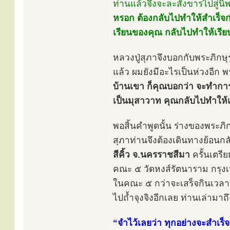
ท่านแล้วจึงจะละสังขารไปสู่นิ
หรอก ต้องกลับไปทำให้สำเร็จก่
เรียนของคุณ กลับไปทำให้เรีย
หลวงปู่สุภาจึงบอกกับพระภิกษุ
แล้ว ผมยังมีอะไรเป็นห่วงอีก พ
บ้านเขา ก็คุณบอกว่า จะทำกา
เป็นมุสาวาท คุณกลับไปทำให้เร
พอสิ้นคำพูดนั้น ร่างของพระภิกษุ
สุภาท่านจึงต้องเดินทางย้อนก
สีคิ้ว จ.นครราชสีมา
ครั้นเตรี
คณะ ๕ วัดหงส์รัตนาราม กรุงเ
ในคณะ ๕ กว่าจะเสร็จกินเวลาน
ไปถ้ำจุงจิงอีกเลย ท่านเล่ามาถึ
“จำไว้เลยว่า ทุกอย่างจะสำเร็