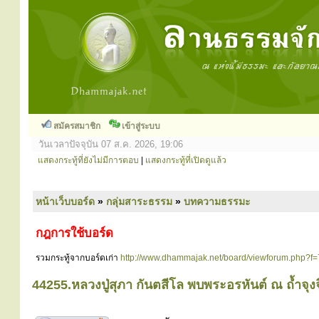
สมัครสมาชิก
เข้าสู่ระบบ
วันเวลาปัจจุบัน 07 ส.ค. 2026, 19:06
แสดงกระทู้ที่ยังไม่มีการตอบ
|
แสดงกระทู้ที่เปิดดูแล้ว
หน้าเว็บบอร์ด
»
กลุ่มสาระธรรม
»
บทความธรรมะ
กฎการใช้บอร์ด
รวมกระทู้จากบอร์ดเก่า
http://www.dhammajak.net/board/viewforum.php?f=
44255.หลวงปู่สุภา กันตสีโล พบพระอรหันต์ ณ ถ้ำจุ