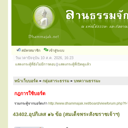
สมัครสมาชิก
เข้าสู่ระบบ
วันเวลาปัจจุบัน 10 ส.ค. 2026, 16:23
แสดงกระทู้ที่ยังไม่มีการตอบ
|
แสดงกระทู้ที่เปิดดูแล้ว
หน้าเว็บบอร์ด
»
กลุ่มสาระธรรม
»
บทความธรรมะ
กฎการใช้บอร์ด
รวมกระทู้จากบอร์ดเก่า
http://www.dhammajak.net/board/viewforum.php?f=
43402.อุปกิเลส ๑๖ ข้อ (สมเด็จพระสังฆราชเจ้าฯ)