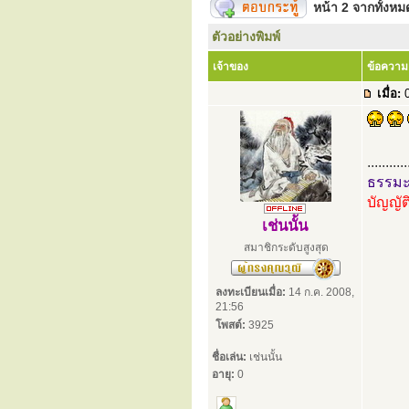
หน้า
2
จากทั้งห
ตัวอย่างพิมพ์
เจ้าของ
ข้อความ
เมื่อ:
0
...........
ธรรมะอ
บัญญัต
เช่นนั้น
สมาชิกระดับสูงสุด
ลงทะเบียนเมื่อ:
14 ก.ค. 2008,
21:56
โพสต์:
3925
ชื่อเล่น:
เช่นนั้น
อายุ:
0