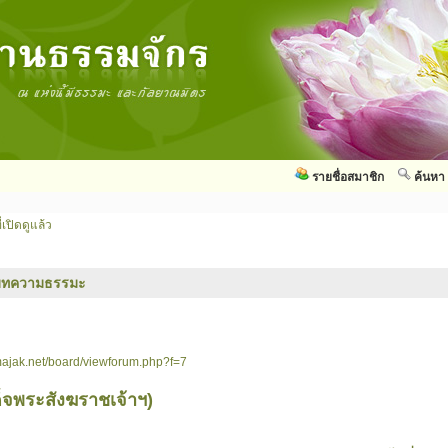
รายชื่อสมาชิก
ค้นหา
่เปิดดูแล้ว
บทความธรรมะ
ajak.net/board/viewforum.php?f=7
ด็จพระสังฆราชเจ้าฯ)