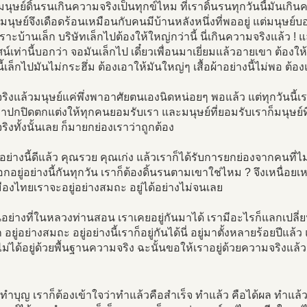
มนุษย์ดิ้นรนเกินความจริงเป็นทุกข์ไหม ที่เราดิ้นรนทุกวันนี้มันเ
 มนุษย์จึงเดือดร้อนเหมือนกับคนมีบ้านหลังหนึ่งที่พออยู่ แต่มนุษย์
ราะบ้านเล็ก บริษัทเล็กไปต้องให้ใหญ่กว่านี้ นี่เกินความจริงแล้ว ! แล้
น์เท่านี้บอกว่า จอมันเล็กไป เดี๋ยวเพื่อนมาเยี่ยมแล้วอายเขา ต้องให
้เล็กไปมันไม่กระฮึ่ม ต้องเอาให้มันใหญ่ๆ เสื้อผ้าอย่างนี้ไม่พอ ต้อง
ิงแล้วมนุษย์แค่พึ่งพาอาศัยตนเองนิดหน่อยๆ พอแล้ว แต่ทุกวันนี้
ปกปิดตกแต่งให้ทุกคนยอมรับเรา และมนุษย์ที่ยอมรับเราก็มนุษย์ที่หลงต
ิงทั้งนั้นเลย ก็มายกย่องเราว่าถูกต้อง
่อย่างนี้ดีแล้ว คุณรวย คุณเก่ง แล้วเราก็ได้รับการยกย่องจากคนที่ไ
กอยู่อย่างนี้กันทุกวัน เราก็ต้องดิ้นรนตามเขาใช่ไหม ? จึงเหนื่อยเห
มืองไทยเราจะอยู่อย่างสมถะ อยู่ได้อย่างไม่จนเลย
อย่างที่ในหลวงท่านสอน เราเคยอยู่กันมาได้ เรามีอะไรก็แลกเปลี่ยน
อยู่อย่างสมถะ อยู่อย่างนี้เราก็อยู่กันได้นี่ อยู่มาตั้งหลายร้อยปีแล้ว
ไม่ได้อยู่ด้วยพื้นฐานความจริง ฉะนั้นขอให้เราอยู่ด้วยความจริงแ
ทำบุญ เราก็ต้องเข้าใจว่าทำแล้วคือสำเร็จ ทำแล้ว คือได้ผล ทำแล