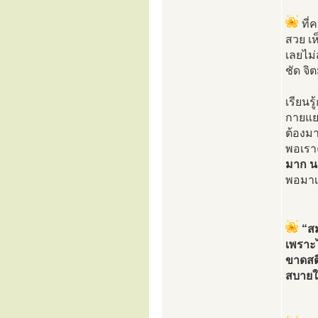
ที่
สวย เห
เลยไม่
ชัด จิ
เรียนร
กายแยก
ต้องมา
พอเราค
มาก น
พอมาเห
“ส
เพราะไ
ขาดสติท
สบายใจ