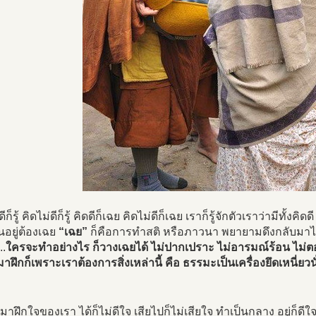
ีก็รู้ คิดไม่ดีก็รู้ คิดดีก็เฉย คิดไม่ดีก็เฉย เราก็รู้จักตัวเราว่ามีทั้ง
ืนอยู่ต้องเฉย
“เฉย”
ก็คือการทำสติ หรือภาวนา พยายามดึงกลับมาไว้ต
..
ใครจะทำอย่างไร ก็วางเฉยได้ ไม่ปากเปราะ ไม่อารมณ์ร้อน ไม่ตอบ
ี่มาฝึกก็เพราะเราต้องการสิ่งเหล่านี้ คือ ธรรมะเป็นเครื่องยึดเหนี่ยวน
มาฝึกใจของเรา ได้ก็ไม่ดีใจ เสียไปก็ไม่เสียใจ ทำเป็นกลาง อยู่ก็ดี