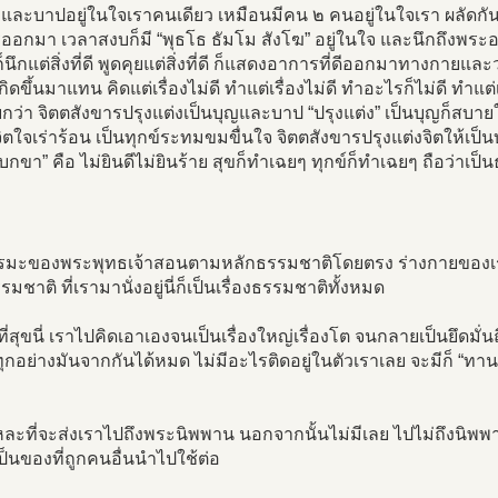
และบาปอยู่ในใจเราคนเดียว เหมือนมีคน ๒ คนอยู่ในใจเรา ผลัดกั
อกมา เวลาสงบก็มี “พุธโธ ธัมโม สังโฆ” อยู่ในใจ และนึกถึงพระอรห
็นึกแต่สิ่งที่ดี พูดคุยแต่สิ่งที่ดี ก็แสดงอาการที่ดีออกมาทางกา
็เกิดขึ้นมาแทน คิดแต่เรื่องไม่ดี ทำแต่เรื่องไม่ดี ทำอะไรก็ไม่ดี ทำแ
ยกว่า จิตตสังขารปรุงแต่งเป็นบุญและบาป “ปรุงแต่ง” เป็นบุญก็สบายใ
ิตใจเร่าร้อน เป็นทุกข์ระทมขมขื่นใจ จิตตสังขารปรุงแต่งจิตให้เป็
เบกขา” คือ ไม่ยินดีไม่ยินร้าย สุขก็ทำเฉยๆ ทุกข์ก็ทำเฉยๆ ถือว่าเป็น
มะของพระพุทธเจ้าสอนตามหลักธรรมชาติโดยตรง ร่างกายของเรา
มชาติ ที่เรามานั่งอยู่นี่ก็เป็นเรื่องธรรมชาติทั้งหมด
์ที่สุขนี่ เราไปคิดเอาเองจนเป็นเรื่องใหญ่เรื่องโต จนกลายเป็นยึดมั่นถ
งทุกอย่างมันจากกันได้หมด ไม่มีอะไรติดอยู่ในตัวเราเลย จะมีก็ “ทาน
้แหละที่จะส่งเราไปถึงพระนิพพาน นอกจากนั้นไม่มีเลย ไปไม่ถึงนิพ
็นของที่ถูกคนอื่นนำไปใช้ต่อ