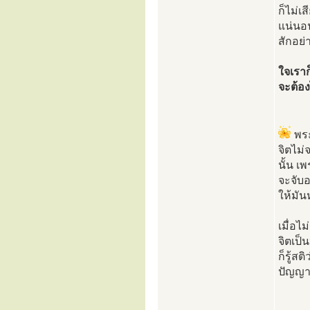
ก็ไม่เ
แน่นอน
สักอย่
ใจเราก
จะต้อง
พระ
จิตไม่
นั้น เ
จะจับอ
ให้มั
เมื่อไ
จิตเป็น
ก็รู้ส
ปัญญา