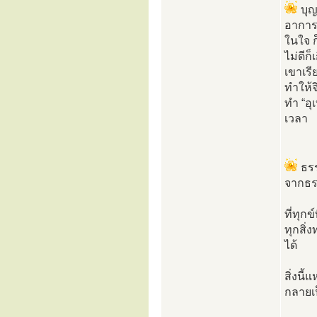
บุญ
อาการอ
ในใจ ก
ไม่ดีก
เขาเรี
ทำให้จ
ทำ “อุ
เวลา
ธรร
จากธรร
ที่ทุกข
ทุกสิ่
ได้
สิ่งนี
กลายเป