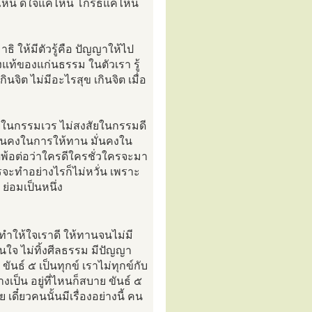
แค่ไหน ดีใจแค่ไหน โกรธแค่ไหน
มาธิ ให้มีตัวรู้คือ ปัญญาให้ไป
งแท้ของแก่นธรรม ในตัวเรา รู้
ินจิต ไม่มีอะไรสุข เกินจิต เมื่อ
ยในกรรมเวร ไม่สงสัยในกรรมดี
ั่นคงในการให้ทาน มั่นคงใน
ัดพ้อต่อว่าใครดีใครชั่วใครจะมา
ะทำอย่างไรก็ไม่หวั่น เพราะ
่อมเป็นหนึ่ง
ำให้ใจเราดี ให้ทานจนไม่มี
่นใจ ไม่ทิ้งศีลธรรม มีปัญญา
นธ์ ๕ เป็นทุกข์ เราไม่ทุกข์กับ
เป็น อยู่ที่ไหนก็สบาย ขันธ์ ๕
าย เดี๋ยวคนนั้นมีเรื่องอย่างนี้ คน