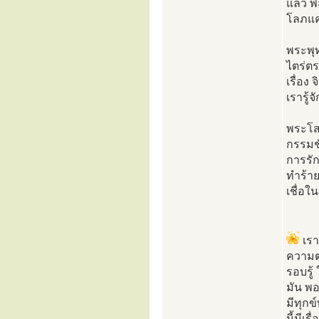
แล้ว พ
โลภแค่
พระพุท
ไตร่ตร
เรื่อง
เรารู้
พระโส
กรรมช
การรัก
ทำร้า
เชื่อใ
เรา
ความตร
รอบรู้
มัน พอ
มีทุกข์
นี้มีเรื