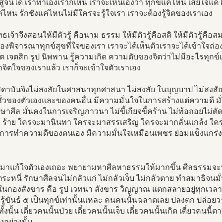
ิสูจน์ได้ เราทำเองเราก็เห็น เราจะเห็นเองว่า ทุกข์แค่ไหน เสียใจ
ไหน รักชังแค่ไหนไม่มีใครจะรู้ใจเรา เราจะต้องรู้จิตของเราเอง
ธเจ้าจึงสอนให้มีตัวรู้ คือนาม ธรรม ให้มีตัวรู้คือสติ ให้มีตัวรู้คือส
องพิจารณาทุกข์สุขที่ใจของเรา เราจะได้เห็นตัวเราจะได้เข้าใจถ่อ
 จิต เจตสิก รูป นิพพาน รู้ความเกิด ความดับของจิตว่าไม่มีอะไรทุกข์เก
จักจิตใจของเราแล้ว เราก็จะเข้าใจตัวเราเอง
ดาบันจึงไม่สงสัยในศาสนาทุกศาสนา ไม่สงสัย ในบุญบาป ไม่สงสั
ั่วของตัวเองและของคนอื่น มีความมั่นใจในการสร้างแต่ความดี ม
ษาศีล มั่นคงในการเจริญภาวนา ไม่ขี้เกียจขี้คร้าน ไม่ท้อถอยไม่ต
ย ร้าย ใครจะมานินทา ใครจะมาสรรเสริญ ใครจะมากลั่นแกล้ง ใครจ
นการทำความดีของตนเอง มีความมั่นใจเหมือนเพชร ย่อมแข็งแกร่ง ย
มาแก้ใจตัวเองเถอะ พยายามหาศีลหาธรรมให้มากขึ้น ศีลธรรมจะท
ะหนี่ รักษาศีลจนไม่กลัวแก่ ไม่กลัวเจ็บ ไม่กลัวตาย ทำสมาธิจนมั
 ในกองสังขาร คือ รูป เวทนา สังขาร วิญญาณ แตกสลายอยู่ทุกเวลา ขั
รู้ขันธ์ ๕ เป็นทุกข์เท่านั้นแหละ คนคนนั้นฉลาดเลย ปลงตก ปล่อยวาง
ทั้งนั้น เดี๋ยวคนนั้นป่วย เดี๋ยวคนนั้นเจ็บ เดี๋ยวคนนั้นเกิด เดี๋ยวคนนี้ต
่องอย่างนั้น