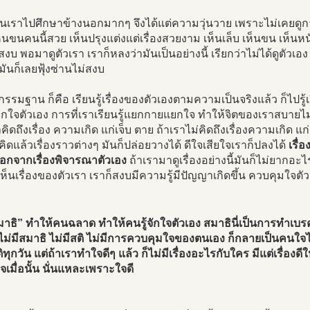
คนเราไปศึกษาข้างนอกมากๆ จึงได้แต่ความวุ่นวาย เพราะไม่เคยดู
็นขนคนนี้สวย เห็นปรุงแต่งแต่เรื่องสวยงาม เห็นเล็บ เห็นขน เห็น
สงบ พอมาดูตัวเรา เราก็หลงว่ามันเป็นอย่างนี้ เรียกว่าไม่ได้ดูตัวเอ
ตมันก็เลยฟุ้งซ่านไม่สงบ
ู้กรรมฐาน ก็คือ เรียนรู้เรื่องของตัวเองตามความเป็นจริงแล้ว ก็ไปรู้
ใจตัวเอง การที่เราเรียนรู้แยกกายแยกใจ ทำให้จิตของเราสบายไม่ข
คิดถึงเรื่อง ความเกิด แก่เจ็บ ตาย ถ้าเราไม่คิดถึงเรื่องความเกิด แก
ิดแล้วเรื่องราวต่างๆ มันก็ปล่อยวางได้ ดีใจเสียใจเราก็ปลงได้
เรื่
อกจากเรื่องพิจารณาตัวเอง
ถ้าเรามาดูเรื่องอย่างนี้มันก็ไม่ยากอ
็นเรื่องของตัวเรา เราก็สงบมีความรู้มีปัญญาเกิดขึ้น ควบคุมใจตัวเอ
มาธิ” ทำให้คนฉลาด ทำให้คนรู้จักใจตัวเอง สมาธินี่เป็นการทำเ
ม่มีสมาธิ ไม่มีสติ ไม่มีการควบคุมใจของตนเอง ก็กลายเป็นคนใจไม่ด
ุกวัน แต่ถ้าเราทำใจดีๆ แล้ว ก็ไม่มีเรื่องอะไรกับใคร มีแต่เรื่องดีให้
เมื่อนั้น นั่นแหละเพราะใจดี