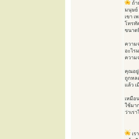
ถ้า
มนุษย์
เขา เพ
โทรทัศ
ขนาดนี
ความจร
อะไรมา
ความจร
คุณอยู
ถูกหลอ
แล้ว เ
เหมือน
ใช้มาก 
ว่าเรา
เรา