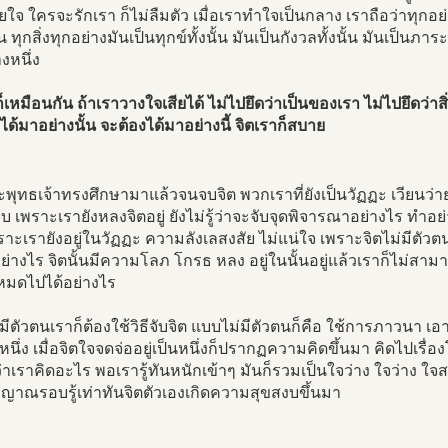
สียใจ ใครจะรักเรา ก็ไม่ลืมตัว เมื่อเราทำใจเป็นกลาง เราถือว่าทุกอย่า
 ทุกสิ่งทุกอย่างมันเป็นทุกข์ทั้งนั้น มันเป็นกังวลทั้งนั้น มันเป็นภาร
างหนึ่ง
็เหมือนกัน ถ้าเราวางใจเสียได้ ไม่ไปยึดว่าเป็นของเรา ไม่ไปยึดว่าสิ่ง
ได้มาอย่างนั้น จะต้องได้มาอย่างนี้ จิตเราก็สบาย
พุทธเจ้าทรงศึกษามาแล้วจนจบจิต พวกเราที่ยังเป็นวัฏฏะ เวียนว่าย 
จบ เพราะเรายังหลงจิตอยู่ ยังไม่รู้ว่าจะจับจุดพิจารณาอย่างไร ทำอย่
พราะเรายังอยู่ในวัฏฏะ ความลังเลสงสัย ไม่แน่ใจ เพราะจิตไม่มีตัวตน
ย่างไร จิตนั้นมีความโลภ โกรธ หลง อยู่ในนั้นอยู่แล้วเราก็ไม่สาม
นหมดไปได้อย่างไร
ม่มีตัวตนเราก็ต้องใช้วิธีจับจิต แบบไม่มีตัวตนก็คือ ใช้การภาวนา เ
หนึ่ง เมื่อจิตใจจดจ่ออยู่เป็นหนึ่งก็ปรากฏความคิดขึ้นมา คิดไปเรื่องโน
ติว่าเราคิดอะไร พอเรารู้ทันหนักเข้าๆ มันก็รวมเป็นใจว่าง ใจว่าง ใจสว่
ญาณรอบรู้เท่าทันจิตตัวเองเกิดความสุขสงบขึ้นมา