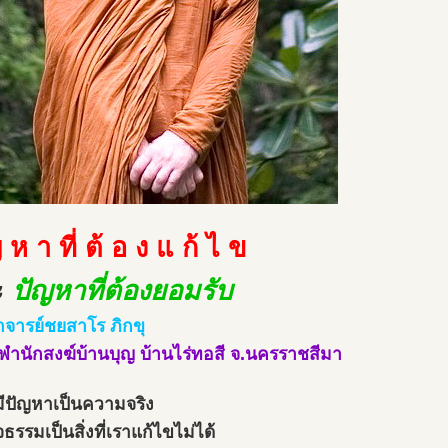
 ห า ที่ ต้ อ ง แ ก้ ไ ข
ะ
ปัญหาที่ต้องยอมรับ
จารย์ชยสาโร ภิกขุ
ำนักสงฆ์บ้านบุญ บ้านไร่ทอสี จ.นครราชสีมา
ีปัญหาเป็นความจริง
จธรรมเป็นสิ่งที่เราแก้ไขไม่ได้