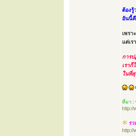
ต้องรู
อันนี้
เพราะ
แต่เร
การปฏ
เราก็ไ
ในที่ส
ที่มา :
http:/
รว
http: