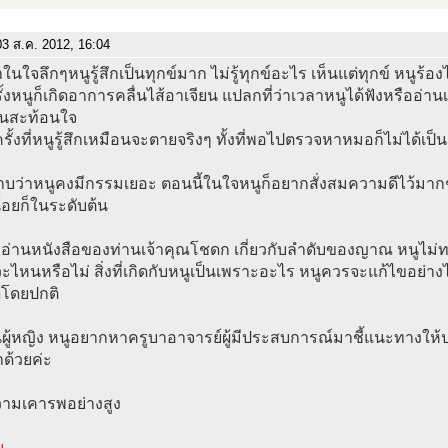
3 ส.ค. 2012, 16:04
ว่าในใจลึกๆหนูรู้สึกเป็นทุกข์มาก ไม่รู้ทุกข์อะไร เห็นแต่ทุกข์ หนูร้
ั้งหนูก็เกิดอาการคลื่นไส้อาเจียน แปลกที่ว่าเวลาหนูได้ฟังหรืออ่าน
ันสะท้อนใจ
ั้งที่หนูรู้สึกเหมือนจะตายจริงๆ ทั้งที่พอไปตรวจหาหมอก็ไม่ได้เป็
าบว่าหนูคงมีกรรมเยอะ ตอนนี้ในใจหนูก็อยากสั่งสมความดีไว้มาก
้อยก็ในระดับต้น
อ่านหนังสือของท่านเจ้าคุณโชดก เกี่ยวกับลำดับของญาณ หนูไม่ทร
ไหนหรือไม่ สิ่งที่เกิดกับหนูเป็นเพราะอะไร หนูควรจะแก้ไขอย่า
้โดยปกติ
นผู้หญิง หนูอยากหาครูบาอาจารย์ผู้มีประสบการณ์มาชี้แนะทางให้
ด้วยค่ะ
วามเคารพอย่างสูง
บ