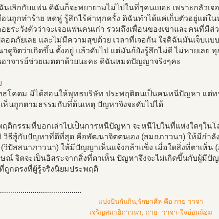
ฉันเลิกกับแฟน ดิฉันก็จะพยายามไม่ไปในที่ๆคนเยอะ เพราะกลัวเจอเค้
ือนถูกทำร้าย หดหู่ รู้สึกไร้ค่าทุกครั้ง ดิฉันทำได้แค่เก็บตัวอยู
คอยระวังตัวว่าจะเจอแฟนคนเก่า รวมถึงเพื่อนของเขาและคนที่มีส่วนเกี
ปลอดภัยเลย และไม่มีความสุขด้วย เวลาที่เจอกัน ใจดิฉันมันเจ็บแ
ดูจิตว่าเกิดขึ้น ตั้งอยู่ แล้วดับไป แต่มันก้ยังรู้สึกไม่ดี ไม่หายเลย ท
อาจารย์ช่วยเมตตาด้วยนะคะ ดิฉันหมดปัญญาจริงๆคะ
บ
ทธโคดม มิได้สอนให้พุทธบริษัท ประพฤติตนเป็นคนหนีปัญหา แต่ทรง
ห็นถูกตามธรรมกับที่ต้นเหตุ ปัญหาจึงจะดับไปได้
นพฤติกรรมที่บอกเล่าไปเป็นการหนีปัญหา จะหนีไปในที่แห่งใดๆในโลก
้สิ วิธีสู้กับปัญหาที่ดีที่สุด คือพัฒนาจิตตนเอง (สมถภาวนา) ให้มีกำ
(วิปัสสนาภาวนา) ให้มีปัญญาเห็นแจ้งกล้าแข็ง เมื่อใดสิ่งที่ตาเห็
ษณ์ จิตจะเป็นอิสระจากสิ่งที่ตาเห็น ปัญหาจึงจะไม่เกิดขึ้นกับผู้มีปัญ
่ถูกตรงที่ผู้รู้จริงนิยมประพฤติ
..........................................
แบ่งปันกันกิน,รักษาศีล คือ กาย วาจา
เจริญสมาธิภาวนา, กาย- วาจา-ใจอ่อนน้อม