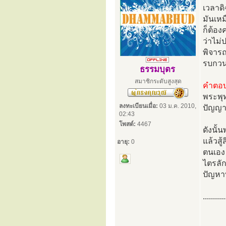
เวลาดิ
มันเหม
ก็ต้อง
ว่าไม่
พิจารณา
รบกวน
ธรรมบุตร
สมาชิกระดับสูงสุด
คำตอ
พระพุ
ลงทะเบียนเมื่อ:
03 ม.ค. 2010,
ปัญญาเ
02:43
โพสต์:
4467
ดังนั้
แล้วสู
อายุ:
0
ตนเอง 
ไตรลัก
ปัญหาที
...........