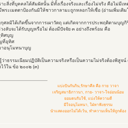
าะสิ่งที่บุคคลได้สัมผัสนั้น มีทั้งเรื่องจริงและเรื่องไม่จริง คือไม่มี
ีพระเมตตาป้องกันมิให้ชาวกาลามะถูกหลอกให้เชื่อ (อ่านเพิ่มเติม
ญกุศลมิได้เกิดขึ้นจากการเผาวัตถุ แต่เกิดจากการประพฤติตามบุญกิร
ล่วงลับจะได้รับบุญหรือไม่ ต้องมีปัจจัย ๓ อย่างถึงพร้อม คือ
้อุทิศบุญ
ญที่อุทิศ
ู้มาอนุโมทนาบุญ
รู้ว่าธรรมเนียมปฏิบัติเป็นความจริงหรือเป็นความไม่จริงต้องพิสูจน
ไว้ใน ข้อ ๒๐๐๒ (๓)
..........................................
แบ่งปันกันกิน,รักษาศีล คือ กาย วาจา
เจริญสมาธิภาวนา, กาย- วาจา-ใจอ่อนน้อม
ยอมตนรับใช้, แบ่งให้ความดี
มีใจอนุโมทนา, ใฝ่หาฟังธรรม
นำแสดงออกไม่ได้เว้น, ทำความเห็นให้ถูกต้อง