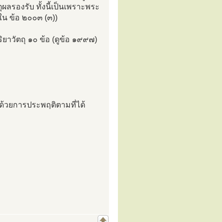
เหตุผลรองรับ ทั้งนี้เป็นเพราะพระ
ใน ข้อ ๒๐๐๓ (๓))
ิยาวัตถุ ๑๐ ข้อ (ดูข้อ ๑๙๙๗)
์ ด้วยการประพฤติตามที่ได้