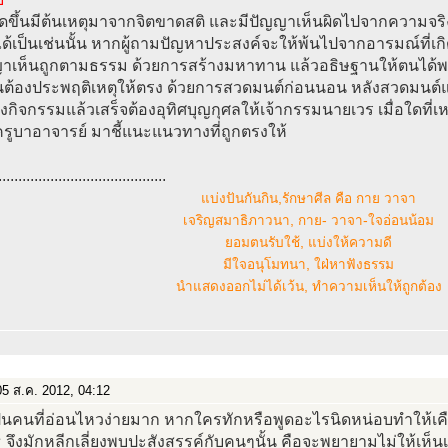
่เกิดขึ้นมีต้นเหตุมาจากจิตขาดสติ และมีปัญญาเห็นผิดไปจากความจริ
ได้เป็นเช่นนั้น หากผู้ถามปัญหาประสงค์จะให้พ้นไปจากอารมณ์ที่เกิ
ญาเห็นถูกตามธรรม ด้วยการสร้างมหาทาน แล้วอธิษฐานให้ตนได้พบ
้นต้องประพฤติเหตุให้ตรง ด้วยการสวดมนต์ก่อนนอน หลังสวดมนต์แ
องกิจกรรมแล้วเสร็จต้องอุทิศบุญกุศลให้เจ้ากรรมนายเวร เมื่อใดที่เห
รูบาอาจารย์ มาชี้แนะแนวทางที่ถูกตรงให้
..........................................
แบ่งปันกันกิน,รักษาศีล คือ กาย วาจา
เจริญสมาธิภาวนา, กาย- วาจา-ใจอ่อนน้อม
ยอมตนรับใช้, แบ่งให้ความดี
มีใจอนุโมทนา, ใฝ่หาฟังธรรม
นำแสดงออกไม่ได้เว้น, ทำความเห็นให้ถูกต้อง
5 ส.ค. 2012, 04:12
ป็นคนที่อ่อนไหวง่ายมาก หากใครทักหรือพูดอะไรนิดหน่อบทำให้เคื
 จึงมักหลีกเลี่ยงพบปะสังสรรค์กับคนๆนั้น คือจะพยายามไม่ให้เห