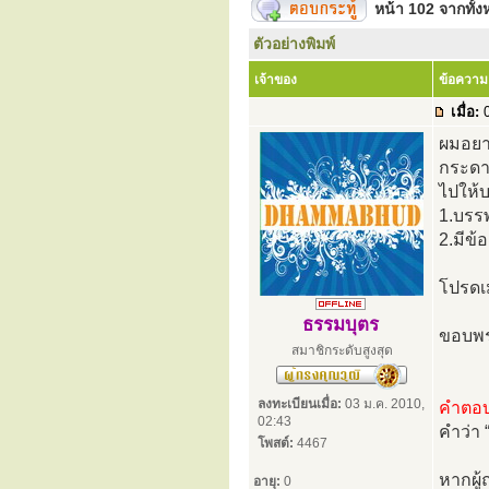
หน้า
102
จากทั้
ตัวอย่างพิมพ์
เจ้าของ
ข้อความ
เมื่อ:
0
ผมอยา
กระด
ไปให้
1.บรรพ
2.มีข้
โปรดเ
ธรรมบุตร
ขอบพร
สมาชิกระดับสูงสุด
ลงทะเบียนเมื่อ:
03 ม.ค. 2010,
คำตอ
02:43
คำว่า 
โพสต์:
4467
หากผู
อายุ:
0