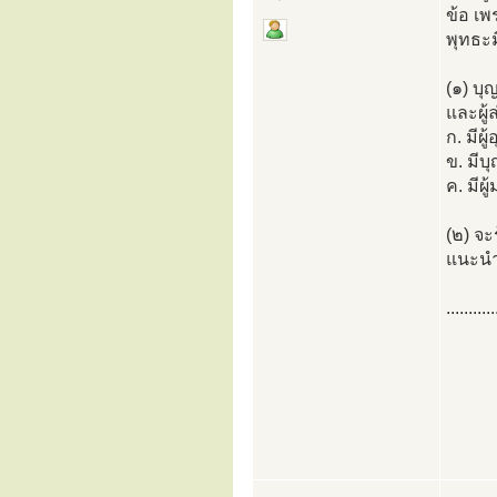
ข้อ เพร
พุทธะม
(๑) บุ
และผู้
ก. มีผู
ข. มีบุ
ค. มีผ
(๒) จะ
แนะนำ
...........