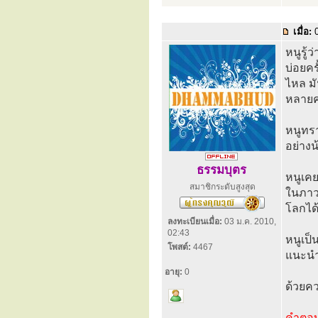
เมื่อ:
0
หนูรู้
บ่อยคร
ไหล ม
หลายคร
หนูทร
อย่างน
ธรรมบุตร
หนูเคย
สมาชิกระดับสูงสุด
ในภาวะ
โลกได
ลงทะเบียนเมื่อ:
03 ม.ค. 2010,
02:43
หนูเป็
โพสต์:
4467
แนะนำ
อายุ:
0
ด้วยค
คำตอ