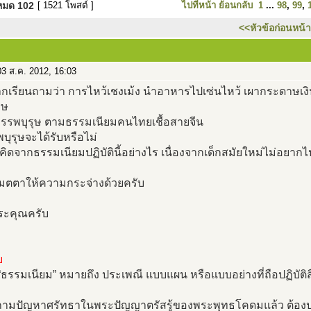
งหมด
102
[ 1521 โพสต์ ]
ไปที่หน้า
ย้อนกลับ
1
...
98
,
99
,
<<หัวข้อก่อนหน้า
3 ส.ค. 2012, 16:03
กเรียนถามว่า การไหว้เชงเม้ง นำอาหารไปเซ่นไหว้ เผากระดาษเงิ
าษ
บรรพบุรุษ ตามธรรมเนียมคนไทยเชื้อสายจีน
บุรุษจะได้รับหรือไม่
อคิดจากธรรมเนียมปฏิบัตินี้อย่างไร เนื่องจากเด็กสมัยใหม่ไม่อยาก
มตตาให้ความกระจ่างด้วยครับ
ะคุณครับ
บ
“ธรรมเนียม” หมายถึง ประเพณี แบบแผน หรือแบบอย่างที่ถือปฏิบัติ
้ถามปัญหาศรัทธาในพระปัญญาตรัสรู้ของพระพุทธโคดมแล้ว ต้อ