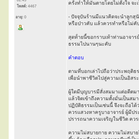
02:43
ครั้งทำให้มันตายโดยไม่ตั้งใจ จ
โพสต์:
4467
- ปัจจุบันร้านมีแนวคิดจะนำลูกส
อายุ:
0
หรือป่าวคับ แล้วควรทำหรือไม่คั
สุดท้่ายนี้ขอกราบเท้าท่านอาจาร
ธรรมไปนานๆนะคับ
คำตอบ
ตามที่บอกเล่าไปถือว่าประพฤติธร
เพื่อนำพาชีวิตไปสู่ความเป็นอิส
ผู้ใดมีบุญบารมีสั่งสมมาแต่อดีตม
แล้วจิตเข้าถึงความตั้งมั่นเป็นส
ปฏิบัติธรรมเป็นเช่นนี้ จึงจะถือไ
ควรแสวงหาครูบาอาจารย์ ผู้มี
ปรารถนาความเจริญในชีวิต ควรฝาก
ความไม่สบายกาย ความไม่สบายใจ หา