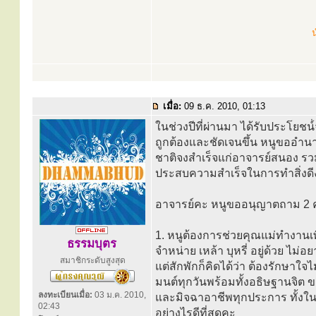
น
เมื่อ:
09 ธ.ค. 2010, 01:13
ในช่วงปีที่ผ่านมา ได้รับประโยช
ถูกต้องและชัดเจนขึ้น หนูขออำนา
ชาติจงสำเร็จแก่อาจารย์สนอง ร
ประสบความสำเร็จในการทำสิ่งด
อาจารย์คะ หนูขออนุญาตถาม 2
1. หนูต้องการช่วยคุณแม่ทำงานเพ
ธรรมบุตร
จำหน่าย เหล้า บุหรี่ อยู่ด้วย ไม่
สมาชิกระดับสูงสุด
แต่สักพักก็คิดได้ว่า ต้องรักษาใจไ
มนต์ทุกวันพร้อมทั้งอธิษฐานจิต
ลงทะเบียนเมื่อ:
03 ม.ค. 2010,
และมิจฉาอาชีพทุกประการ ทั้งใ
02:43
อย่างไรดีที่สุดคะ