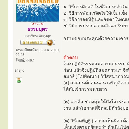
๑. วิธีการฝึกสติ ในชีวิตประจำวัน
๒. วิธีการพัฒนาจิตใจให้เข็มแข็ง
๓. วิธีการลดทิฐิ และอัตตาในตนเ
๔. วิธีการปราบความอิจฉา ริษยา
ธรรมบุตร
สมาชิกระดับสูงสุด
กราบขอบพระคุณด้วยความเคารพอ
ลงทะเบียนเมื่อ:
03 ม.ค. 2010,
02:43
คำตอบ
โพสต์:
4467
ต้องปฏิบัติธรรมสมควรแก่ธรรม คื
ก่อน แล้วจึงปฏิบัติสมถภาวนา จิตจึ
อายุ:
0
สมาธิ ) ไปพัฒนา ( วิปัสสนาภาวนา
(๑) สวดมนต์ก่อนนอน เจริญจิตภาว
ให้กับเจ้ากรรมนายเวร
(๒) เอาศีล ๕ ลงคุมให้ถึงใจ เร่งคว
งาน แล้วโอกาสที่จิตจะมีกำลังของส
(๓) วิธีลดทิฏฐิ ( ความเห็นผิด ) 
เห็นแจ้งตามดูผัสสะว่า ดำเนินไปต