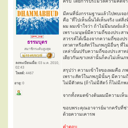
ครับ โดยการประมวลความคิดจากส
มีคนที่นั่งกรรมฐานแล้วไปพบเจอกั
คือ "ที่ไปเห็นนั้นได้เห็นจริง แต่สิ
ผม ผมเข้าใจว่า ถ้าไม่มีมนษย์แล้วโ
เพราะมนุษย์มีความถี่ของประสาทสัม
สวรรค์ได้เนื่องจากความถี่ของประ
ธรรมบุตร
เทวดาหรือสัตว์ในภพภูมิอื่นๆ ที่ไ
สมาชิกระดับสูงสุด
เหล่านั้นปรับความถี่ของประสาทสัม
เดียวกันเขาเหล่านั้นก็คงไม่เห็นภ
ลงทะเบียนเมื่อ:
03 ม.ค. 2010,
02:43
สรุปว่า ความเข้าใจของผมคือ ภพภูมิ
โพสต์:
4467
เพราะสัตว์ในภพภูมินั้นๆ มีความถี่
ไม่มีตัวตน (ถ้าไม่มีสัตว์ ก็ไม่มีภ
อายุ:
0
จากทั้งหมดข้างต้นผมมีความเห็นถ
ขอบพระคุณอาจารย์มากครับที่ช่ว
ด้วยความเคารพ
คำตอบ