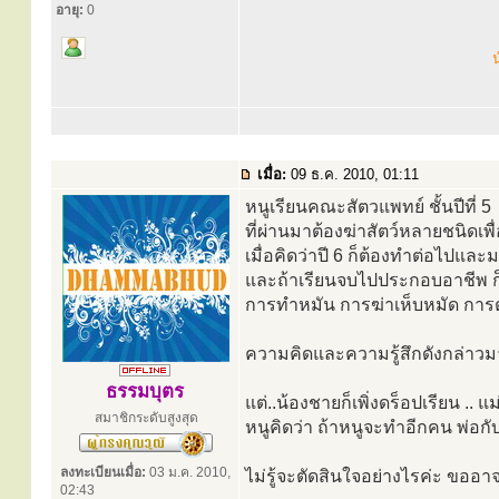
อายุ:
0
น
เมื่อ:
09 ธ.ค. 2010, 01:11
หนูเรียนคณะสัตวแพทย์ ชั้นปีที่ 5
ที่ผ่านมาต้องฆ่าสัตว์หลายชนิดเพ
เมื่อคิดว่าปี 6 ก็ต้องทำต่อไปและ
และถ้าเรียนจบไปประกอบอาชีพ 
การทำหมัน การฆ่าเห็บหมัด การตัด
ความคิดและความรู้สึกดังกล่าวม
ธรรมบุตร
แต่..น้องชายก็เพิ่งดร็อปเรียน .. แม
สมาชิกระดับสูงสุด
หนูคิดว่า ถ้าหนูจะทำอีกคน พ่อกั
ลงทะเบียนเมื่อ:
03 ม.ค. 2010,
ไม่รู้จะตัดสินใจอย่างไรค่ะ ขออา
02:43