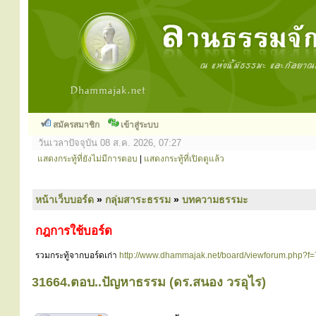
สมัครสมาชิก
เข้าสู่ระบบ
วันเวลาปัจจุบัน 08 ส.ค. 2026, 07:27
แสดงกระทู้ที่ยังไม่มีการตอบ
|
แสดงกระทู้ที่เปิดดูแล้ว
หน้าเว็บบอร์ด
»
กลุ่มสาระธรรม
»
บทความธรรมะ
กฎการใช้บอร์ด
รวมกระทู้จากบอร์ดเก่า
http://www.dhammajak.net/board/viewforum.php?f=
31664.ตอบ..ปัญหาธรรม (ดร.สนอง วรอุไร)