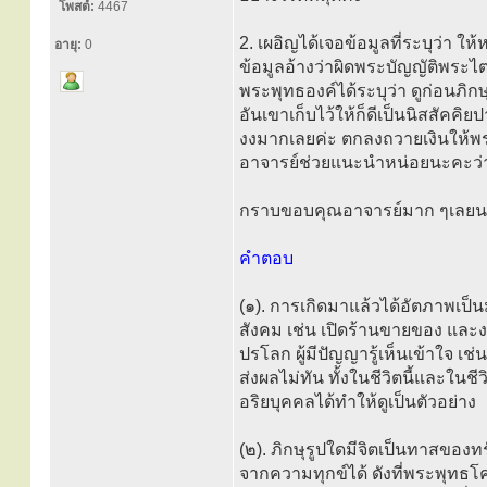
โพสต์:
4467
2. เผอิญได้เจอข้อมูลที่ระบุว่า
อายุ:
0
ข้อมูลอ้างว่าผิดพระบัญญัติพระไตร
พระพุทธองค์ได้ระบุว่า ดูก่อนภิกษุทั
อันเขาเก็บไว้ให้ก็ดีเป็นนิสสัคคิย
งงมากเลยค่ะ ตกลงถวายเงินให้พร
อาจารย์ช่วยแนะนำหน่อยนะคะว่า
กราบขอบคุณอาจารย์มาก ๆเลยน
คำตอบ
(๑). การเกิดมาแล้วได้อัตภาพเป็น
สังคม เช่น เปิดร้านขายของ และงาน
ปรโลก ผู้มีปัญญารู้เห็นเข้าใจ เช
ส่งผลไม่ทัน ทั้งในชีวิตนี้และในช
อริยบุคคลได้ทำให้ดูเป็นตัวอย่าง
(๒). ภิกษุรูปใดมีจิตเป็นทาสของทร
จากความทุกข์ได้ ดังที่พระพุทธโค