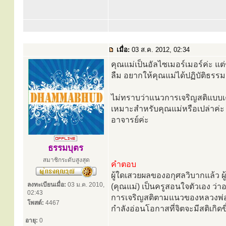
เมื่อ:
03 ส.ค. 2012, 02:34
คุณแม่เป็นอัลไซเมอร์เมอร์ค่ะ แ
ลืม อยากให้คุณแม่ได้ปฏิบัติธรรมเพื
ไม่ทราบว่าแนวการเจริญสติแบบเคลื
เหมาะสำหรับคุณแม่หรือเปล่าค
อาจารย์ค่ะ
ธรรมบุตร
สมาชิกระดับสูงสุด
คำตอบ
ผู้ใดเสวยผลของอกุศลวิบากแล้ว ผู้น
ลงทะเบียนเมื่อ:
03 ม.ค. 2010,
(คุณแม่) เป็นครูสอนใจตัวเอง ว่าอ
02:43
การเจริญสติตามแนวของหลวงพ่อเท
โพสต์:
4467
กำลังอ่อนโอกาสที่จิตจะมีสติเกิดข
อายุ:
0