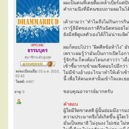
ผมเป็นคนที่เคยดื่มเหล้าเบียร์แ
คำถามนึงที่มีคนชอบถามผมในโต๊ะ
เค้าถามว่า "ทำไมถึงไม่กินการกิน
เรารู้ลิมิตของเราดีกินนิดหน่อยไ
ยังมีสติดูแลตัวเองได้ก็ไม่น่าจะผิ
ผมก็ตอบไปว่า "ผิดศีลข้อห้าไง" ม
ธรรมบุตร
เพราะผมรู้ว่ามันเป็นการเปิดโอกาสถ
สมาชิกระดับสูงสุด
รู้จักกัน ก็คงต้องโดนกล่าวว่า "เมื่อ
เซ้าซี้มากๆเข้าผมจึงตอบไปอีกว่า "
ลงทะเบียนเมื่อ:
03 ม.ค. 2010,
ไม่มีข้างอ้างอะไรมาทำให้เค้าเซ
02:43
นี้ เพื่อให้คนเหล่านั้นเข้าใจและ
โพสต์:
4467
ขอบคุณอาจารย์มากครับ
อายุ:
0
คำตอบ
ผู้ใดมีจิตขาดสติ ผู้นั้นย่อมมีอา
ความประมาทจึงได้เกิดขึ้น ผู้ใดเว้นด
มั่นเป็นสมาธิ ไม่งุนงง ไม่เซ่อ ไม