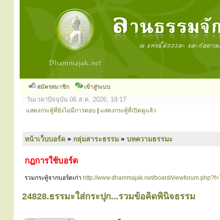
สมัครสมาชิก
เข้าสู่ระบบ
วันเวลาปัจจุบัน 06 ส.ค. 2026, 19:17
แสดงกระทู้ที่ยังไม่มีการตอบ
|
แสดงกระทู้ที่เปิดดูแล้ว
หน้าเว็บบอร์ด
»
กลุ่มสาระธรรม
»
บทความธรรมะ
กฎการใช้บอร์ด
รวมกระทู้จากบอร์ดเก่า
http://www.dhammajak.net/board/viewforum.php?f=
24828.ธรรมะใส่กระปุก...รวมข้อคิดพินิจธรรม