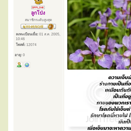
ลูกโป่ง
สมาชิกระดับสูงสุด
ลงทะเบียนเมื่อ:
01 ส.ค. 2005,
10:46
โพสต์:
12074
อายุ:
0