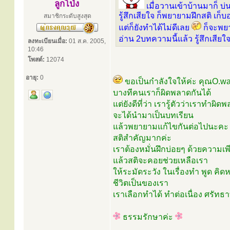
ลูกโป่ง
เมื่อวานเข้าบ้านมาก็ 
รู้สึกเสียใจ ก็พยายามฝึกสติ เก
สมาชิกระดับสูงสุด
แต่ก็ยังทำได้ไม่ดีเลย
ก็จะพย
อ่าน 2บทความนี้แล้ว รู้สึกเสียใ
ลงทะเบียนเมื่อ:
01 ส.ค. 2005,
10:46
โพสต์:
12074
อายุ:
0
ขอเป็นกำลังใจให้ค่ะ คุณO.w
บางทีคนเราก็ผิดพลาดกันได้
แต่ยังดีที่ว่า เรารู้ตัวว่าเราทำผิ
จะได้นำมาเป็นบทเรียน
แล้วพยายามแก้ไขกันต่อไปนะคะ
สติสำคัญมากค่ะ
เราต้องหมั่นฝึกบ่อยๆ ด้วยความเพ
แล้วสติจะคอยช่วยเหลือเรา
ให้ระมัดระวัง ในเรื่องทำ พูด คิ
ชีวิตเป็นของเรา
เราเลือกทำได้ ทำต่อเนื่อง ศรัท
ธรรมรักษาค่ะ