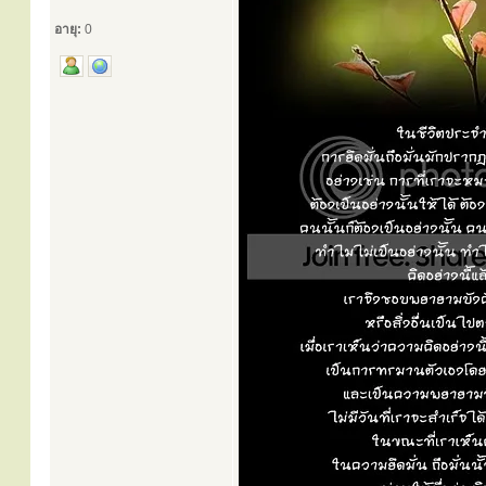
อายุ:
0