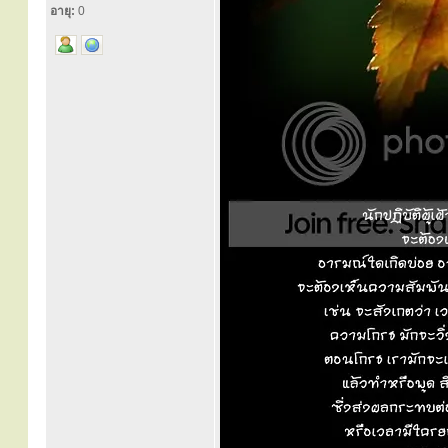
อายุ:
0