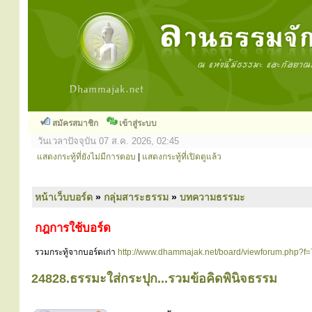
สมัครสมาชิก
เข้าสู่ระบบ
วันเวลาปัจจุบัน 07 ส.ค. 2026, 02:45
แสดงกระทู้ที่ยังไม่มีการตอบ
|
แสดงกระทู้ที่เปิดดูแล้ว
หน้าเว็บบอร์ด
»
กลุ่มสาระธรรม
»
บทความธรรมะ
กฎการใช้บอร์ด
รวมกระทู้จากบอร์ดเก่า
http://www.dhammajak.net/board/viewforum.php?f=
24828.ธรรมะใส่กระปุก...รวมข้อคิดพินิจธรรม