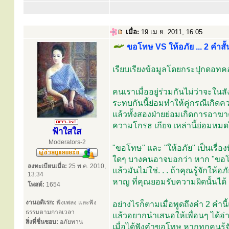
เมื่อ:
19 เม.ย. 2011, 16:05
ขอโทษ VS ให้อภัย ... 2 คำสั้
เรียบเรียงข้อมูลโดยกระปุกดอท
คนเราเมื่ออยู่ร่วมกันไม่ว่าจะใ
ระทบกันนี้ย่อมทำให้คู่กรณีเกิดค
แล้วทั้งสองฝ่ายย่อมเกิดการอาฆา
ความโกรธ เกียจ เหล่านี้ย่อมหม
ฟ้าใสใส
Moderators-2
"ขอโทษ" และ "ให้อภัย" เป็นเรื่อ
ใดๆ บางคนอาจบอกว่า หาก "ขอโทษ" 
ลงทะเบียนเมื่อ:
25 พ.ค. 2010,
แล้วมันไม่ใช่. . . ถ้าคุณรู้จัก
13:34
หาญ ที่คุณยอมรับความผิดนั้นได้ แ
โพสต์:
1654
งานอดิเรก:
ฟังเพลง และฟัง
อย่างไรก็ตามเมื่อพูดถึงคำ 2 คำนี
ธรรมตามกาลเวลา
แล้วอยากนำเสนอให้เพื่อนๆ ได้อ่าน
สิ่งที่ชื่นชอบ:
อภัยทาน
เมื่อได้ฟังคำขอโทษ หากทุกคนรู้จ