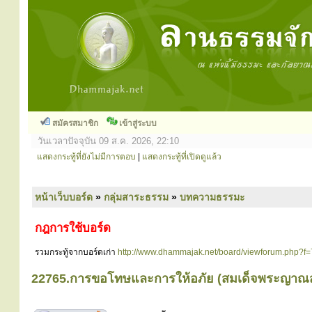
สมัครสมาชิก
เข้าสู่ระบบ
วันเวลาปัจจุบัน 09 ส.ค. 2026, 22:10
แสดงกระทู้ที่ยังไม่มีการตอบ
|
แสดงกระทู้ที่เปิดดูแล้ว
หน้าเว็บบอร์ด
»
กลุ่มสาระธรรม
»
บทความธรรมะ
กฎการใช้บอร์ด
รวมกระทู้จากบอร์ดเก่า
http://www.dhammajak.net/board/viewforum.php?f=
22765.การขอโทษและการให้อภัย (สมเด็จพระญาณส