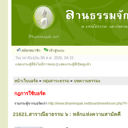
สมัครสมาชิก
เข้าสู่ระบบ
วันเวลาปัจจุบัน 08 ส.ค. 2026, 04:15
แสดงกระทู้ที่ยังไม่มีการตอบ
|
แสดงกระทู้ที่เปิดดูแล้ว
หน้าเว็บบอร์ด
»
กลุ่มสาระธรรม
»
บทความธรรมะ
กฎการใช้บอร์ด
รวมกระทู้จากบอร์ดเก่า
http://www.dhammajak.net/board/viewforum.php?f=
21621.สาราณียาธรรม ๖ : หลักแห่งความสามัคคี