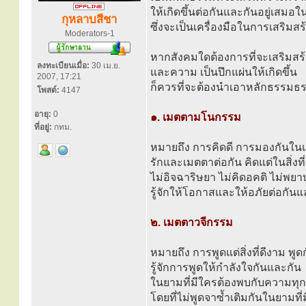
ให้เกิดขึ้นต่อกันและกันอยู่เสมอใ
กุหลาบสีชา
ซึ่งจะเป็นเครื่องมือในการเสริมสร
Moderators-1
หากสังคมใดต้องการที่จะเสริมสร
ลงทะเบียนเมื่อ:
30 เม.ย.
และความ เป็นปึกแผ่นให้เกิดขึ้น
2007, 17:21
ก็ควรที่จะต้องนำเอาหลักธรรมธรร
โพสต์:
4147
อายุ:
0
๑. เมตตามโนกรรม
ที่อยู่:
กทม.
หมายถึง การคิดดี การมองกันในแ
รักและเมตตาต่อกัน คิดแต่ในสิ่งที
ไม่อิจฉาริษยา ไม่คิดอคติ ไม่พย
รู้จักให้โอกาสและให้อภัยต่อกันแ
๒. เมตตาวจีกรรม
หมายถึง การพูดแต่สิ่งที่ดีงาม 
รู้จักการพูดให้กำลังใจกันและกัน
ในยามที่มีใครต้องพบกับความทุ
โดยที่ไม่พูดจาซ้ำเติมกันในยามที