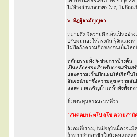
เคารพในสิทธิเสรีภาพของบุคคล ไม
ไม่อ้างอำนาจบาตรใหญ่ ไม่ถืออภิส
๖. ทิฏฐิสามัญญตา
หมายถึง มีความคิดเห็นเป็นอย่างเด
ปรับมุมมองให้ตรงกัน รู้จักแสงหา
ไม่ยึดถือความคิดของตนเป็นใหญ่ 
หลักธรรมทั้ง ๖ ประการข้างต้น
เป็นหลักธรรมสำหรับการเสริมสร
และความเ ป็นปึกแผ่นให้เกิดขึ้น
อันจะนำมาซึ่งความสุข ความสันต
และความเจริญก้าวหน้าทั้งทั้งหล
ดั่งพระพุทธวจนะบทที่ว่า
"สมคฺคยานํ ตโป สุโข ความสามั
สังคมที่เราอยู่ในปัจจุบันนี้คงจะม
ถ้าหากว่าสมาชิกในสังคมแต่ละคน