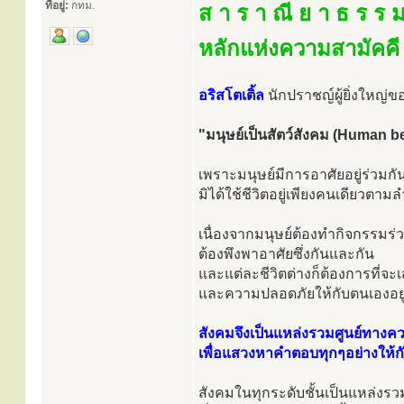
ที่อยู่:
กทม.
ส า ร า ณี ย า ธ ร ร ม
หลักแห่งความสามัคคี
อริสโตเติ้ล
นักปราชญ์ผู้ยิ่งใหญ่ข
"มนุษย์เป็นสัตว์สังคม (Human be
เพราะมนุษย์มีการอาศัยอยู่ร่วมกั
มิได้ใช้ชีวิตอยู่เพียงคนเดียวตาม
เนื่องจากมนุษย์ต้องทำกิจกรรมร่
ต้องพึงพาอาศัยซึ่งกันและกัน
และแต่ละชีวิตต่างก็ต้องการที่จ
และความปลอดภัยให้กับตนเองอยู
สังคมจึงเป็นแหล่งรวมศูนย์ทางควา
เพื่อแสวงหาคำตอบทุกๆอย่างให้ก
สังคมในทุกระดับชั้นเป็นแหล่งร