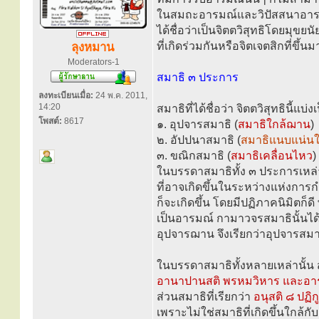
ในสมถะอารมณ์และวิปัสสนาอารมณ์
ได้ชื่อว่าเป็นจิตตวิสุทธิโดยมุขย
ที่เกิดร่วมกันหรือจิตเจตสิกที่ขึ
ลุงหมาน
Moderators-1
สมาธิ ๓ ประการ
ลงทะเบียนเมื่อ:
24 พ.ค. 2011,
14:20
สมาธิที่ได้ชื่อว่า จิตตวิสุทธินี้แบ
โพสต์:
8617
๑. อุปจารสมาธิ (
สมาธิใกล้ฌาน
)
๒. อัปปนาสมาธิ (
สมาธิแนบแน่
๓. ขณิกสมาธิ (
สมาธิเคลื่อนไหว
)
ในบรรดาสมาธิทั้ง ๓ ประการเหล่
ที่อาจเกิดขึ้นในระหว่างแห่งกา
ก็จะเกิดขึ้น โดยมีปฏิภาคนิมิตก็ดี
เป็นอารมณ์ กามาวจรสมาธินั้นได้ชื่
อุปจารฌาน จึงเรียกว่าอุปจารสมา
ในบรรดาสมาธิทั้งหลายเหล่านั้น
อานาปานสติ พรหมวิหาร และอา
ส่วนสมาธิที่เรียกว่า
อนุสติ ๘ ปฏ
เพราะไม่ใช่สมาธิที่เกิดขึ้นใกล