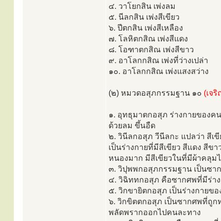
๔. วาโยกสิน เพ่งลม
๕. นีลกสิน เพ่งสีเขียว
๖. ปีตกสิน เพ่งสีเหลือง
๗. โลหิตกสิณ เพ่งสีแดง
๘. โอฑาตกสิณ เพ่งสีขาว
๙. อาโลกกสิณ เพ่งที่ว่างเปล่า
๑๐. อาโลกกสิณ เพ่งแสงสว่าง
(๒) หมวดอสุภกรรมฐาน ๑๐
(เจร
๑. อุทธุมาตกอสุภ ร่างกายของคนแ
ด้วยลม ขึ้นอืด
๒. วินีลกอสุภ วีนีลกะ แปลว่า สีเข
เป็นร่างกายที่มีสีเขียว สีแดง สีข
หนองมาก มีสีเขียวในที่มีผ้าคลุมไ
๓. วิปุพพกอสุภกรรมฐาน เป็นซากศพ
๔. วิฉิททกอสุภ คือซากศพที่มีร
๕. วิกขายิตกอสุภ เป็นร่างกายของ
๖. วิกขิตตกอสุภ เป็นซากศพที่ถูก
พลัดพรากออกไปคนละทาง