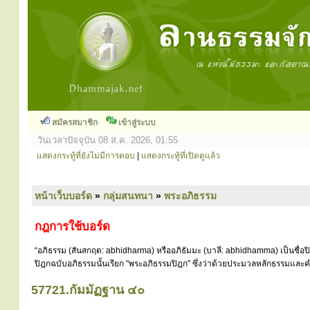
สมัครสมาชิก
เข้าสู่ระบบ
วันเวลาปัจจุบัน 08 ส.ค. 2026, 01:55
แสดงกระทู้ที่ยังไม่มีการตอบ
|
แสดงกระทู้ที่เปิดดูแล้ว
หน้าเว็บบอร์ด
»
กลุ่มสนทนา
»
พระอภิธรรม
กฎการใช้บอร์ด
“อภิธรรม (สันสกฤต: abhidharma) หรืออภิธัมมะ (บาลี: abhidhamma) เป็นชื่อ
ปิฎกฉบับอภิธรรมนั้นเรียก "พระอภิธรรมปิฎก" ซึ่งว่าด้วยประมวลหลักธรรมและคำ
57721.กัมมัฏฐาน ๔๐