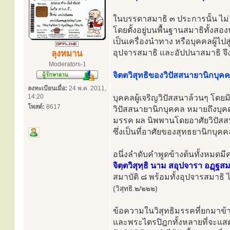
ในบรรดาสมาธิ ๓ ประการนั้น ไม่
โดยตั้งอยู่บนพื้นฐานสมาธิทั้งส
เป็นเครื่องนำทาง หรือบุคคลผู้ไ
อุปจารสมาธิ และอัปปนาสมาธิ จึงได
ลุงหมาน
Moderators-1
จิตตวิสุทธิของวิปัสสนายานิกบุค
ลงทะเบียนเมื่อ:
24 พ.ค. 2011,
14:20
บุคคลผู้เจริญวิปัสสนาล้วนๆ โดยม
โพสต์:
8617
วิปัสสนายานิกบุคคล หมายถึงบุคคล
มรรค ผล นิพพานโดยอาศัยวิปัสสนา
ซึ่งเป็นที่อาศัยของสุทธยานิกบุคค
อนึ่งลำดับคำพูดข้างต้นทั้งหมด
จิตฺตวิสุทฺธิ นาม สอุปจารา อฏฺฐสม
สมาบัติ ๘ พร้อมทั้งอุปจารสมาธิ ได้
(วิสุทธิ.๒/๒๒๒)
ข้อความในวิสุทธิมรรคที่ยกมาข้า
และพระไตรปิฎกทั้งหลายที่จะแสดงดัง