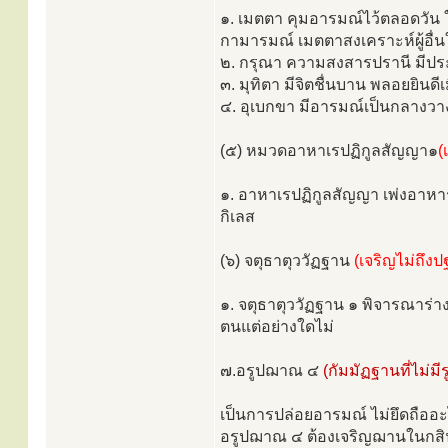
๑. เมตตา คุมอารมณ์ไว้ตลอดวัน ใ
กามารมณ์ เมตตาสงเคราะห์ผู้อื่นใ
๒. กรุณา ความสงสารปรานี มีประ
๓. มุทิตา มีจิตชื่นบาน พลอยยินดีเมื
๔. อุเบกขา มีอารมณ์เป็นกลางวาง
(๕) หมวดอาหาเรปฏิกูลสัญญา๑
(
๑. อาหาเรปฏิกูลสัญญา เพ่งอาหาร
กิเลส
(๖) จตุธาตุววัฏฐาน
(เจริญไม่ถึง
๑. จตุธาตุววัฏฐาน ๑ พิจารณาร่าง
ตนแต่อย่างใดไม่
๗.อรูปฌาณ ๔
(กัมมัฏฐานที่ไม่มีร
เป็นการปล่อยอารมณ์ ไม่ยึดถืออะไ
อรูปฌาณ ๔ ต้องเจริญฌานในกสิน