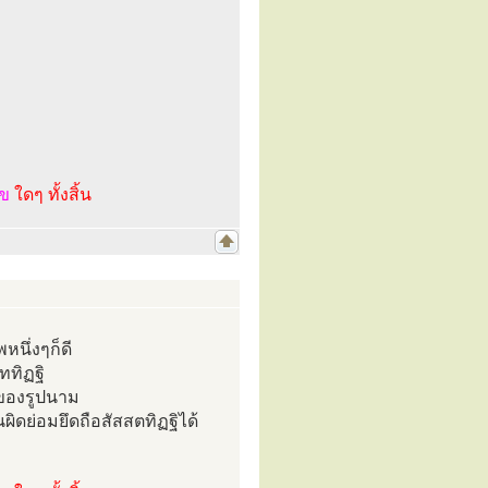
ไข
ใดๆ ทั้งสิ้น
หนึ่งๆก็ดี
ททิฏฐิ
ยของรูปนาม
นผิดย่อมยึดถือสัสสตทิฏฐิได้