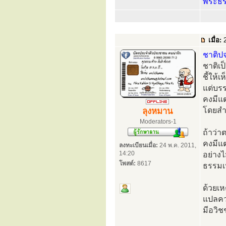
พระธ
เมื่อ:
2
ชาติปจ
ชาติเป
ชี้ให้
แต่บร
คงมีแต
โดยสำค
ลุงหมาน
Moderators-1
ถ้าว่า
คงมีแต่
ลงทะเบียนเมื่อ:
24 พ.ค. 2011,
14:20
อย่างไ
โพสต์:
8617
ธรรมเห
ด้วยเห
แปลควา
มีอวิช