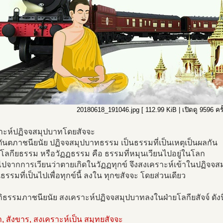
20180618_191046.jpg [ 112.99 KiB | เปิดดู 9596 ครั้
าะห์ปฏิจจสมุปบาทโดยสัจจะ
ันตภาชนียนัย ปฏิจจสมุปบาทธรรม เป็นธรรมที่เป็นเหตุเป็นผลกัน
โลกียธรรม หรือวัฏฏธรรม คือ ธรรมที่หมุนเวียนไปอยู่ในโลก
ไปจากการเวียนว่าตายเกิดในวัฏฏทุกข์ จึงสงเคราะห์เข้าในปฏิจจส
นธรรมที่เป็นไปเพื่อทุกข์นี้ ลงใน ทุกขสัจจะ โดยส่วนเดียว
ธรรมภาชนียนัย สงเคราะห์ปฏิจจสมุปบาทลงในฝ่ายโลกียสัจจ์ ดังนี้
, สังขาร, สงเคราะห์เป็น สมุทยสัจจะ