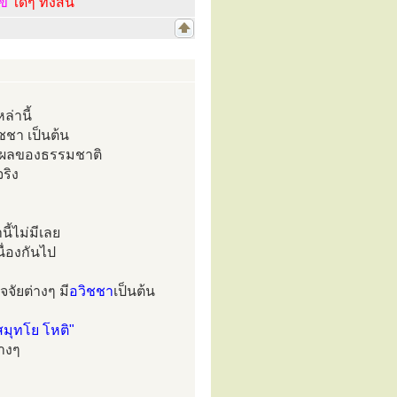
ไข
ใดๆ ทั้งสิ้น
ล่านี้
ชชา เป็นต้น
ตุผลของธรรมชาติ
ริง
นี้ไม่มีเลย
นื่องกันไป
จจัยต่างๆ มี
อวิชชา
เป็นต้น
สมุทโย โหติ"
่างๆ