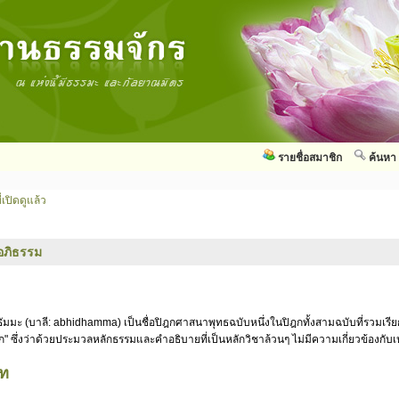
รายชื่อสมาชิก
ค้นหา
่เปิดดูแล้ว
อภิธรรม
ัมมะ (บาลี: abhidhamma) เป็นชื่อปิฎกศาสนาพุทธฉบับหนึ่งในปิฎกทั้งสามฉบับที่รวมเรี
ก" ซึ่งว่าด้วยประมวลหลักธรรมและคำอธิบายที่เป็นหลักวิชาล้วนๆ ไม่มีความเกี่ยวข้องกั
าท