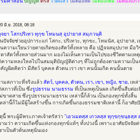
รรมคำสอน
บัญญัติ
ตรัส
ไว้ดีแล้ว
ไม่ต้องลด
ไม่ต้องเพิ่ม
ไม่ต้องแก้
0 มิ.ย. 2018, 08:18
ฺจยา โสกปริเทว ทุกฺข โทมนสฺ อุปายาส สมฺภวนฺติ
็นปัจจัยช่วยอุปการะแก่ โสกะ, ปริเทวะ, ทุกขะ, โทมนัส, อุปายาส, เห
เห็นความเวียนว่ายตายเกิดของสัตว์ทั้งหลาย คือ ปฏิจจสมุปบาท มีอวิ
รดาสัตว์ทั้งหลายส่วนมาก มองไม่เห็นความเป็นไปของชีวิตตามเห
่ความหลงใหลไปในสมมุติบัญญัติต่างๆ ที่ไม่ถูกต้องตามความเป็นจ
ัญผิดคิดว่า มีสัตว์ บุคคล ตัวตน เรา เขา คนนั้นเกิด คนนั้นตาย
ตามสภาวะที่จริงแล้ว
สัตว์, บุคคล, ตัวตน, เรา, เขา, หญิง, ชาย,
เหล่า
สภาวที่เป็น ซึ่ง
รูปธรรม นามธรรม
ที่เป็นเหตุเป็นผล เกิดขึ้นสืบต่อเ
ม่ขาดสาย ซึ่งรูปธรรมนามธรรม เหล่านี้ก็ล้วน เป็นกองทุกข์ทั้งสิ้น
ล่านี้ก็ไม่มีผู้ใดสร้างขึ้น การเกิดขึ้นกองธรรมชาติเหล่านี้ ก็อาศัยปั
ตุนี้ พระผู้มีพระภาคเจ้าตรัสว่า
"เอวเมตสฺส เกวลสฺส ทุกฺขกฺขนฺธสฺส 
มว่า ความเกิดขึ้นแห่งกองทุกข์แท้ๆ ทั้งปวงนี้ เพราะอาศัยปัจจัยต
ชาเป็นตัวต้นเหตุนั่นเอง