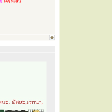
ไข
ใดๆ ทั้งสิ้น