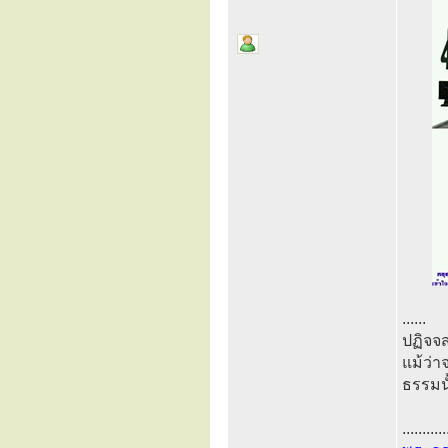
......
ปฏิจจส
แม้ว่า
ธรรมนั
...........