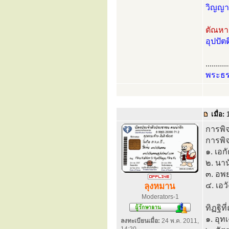
วิญญาณ
ตัณหา,
อุปปัต
...........
พระธ
เมื่อ:
1
การพิจ
การพิ
๑. เอก
๒. นาน
๓. อพ
๔. เอว
ลุงหมาน
Moderators-1
ทิฏฐิที
๑. อุท
ลงทะเบียนเมื่อ:
24 พ.ค. 2011,