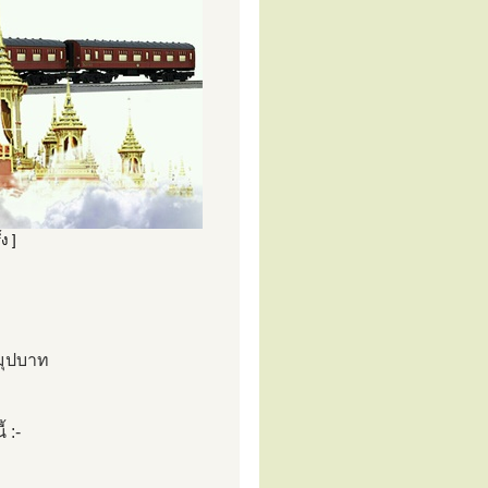
ง ]
มุปบาท
 :-