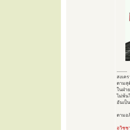
.........
สงเคร
ตามสุต
ในฝ่าย
ไม่พ้น
อันเป็
ตามอภิ
อวิชชา