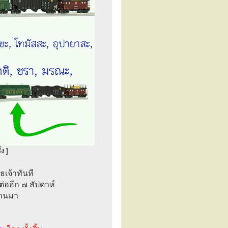
ง ]
ธเจ้าทันที
่ออีก ๗ สัปดาห์
่านมา