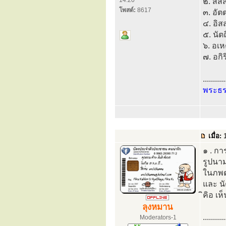
14:20
๒. สัส
โพสต์:
8617
๓. อัต
๔. อิ
๕. นัตถ
๖. อเห
๗. อกิร
...........
พระธ
เมื่อ:
1
๑ . กา
รูปนาม
ในภพต่
และ นั
ิคิอ เ
ลุงหมาน
...........
Moderators-1