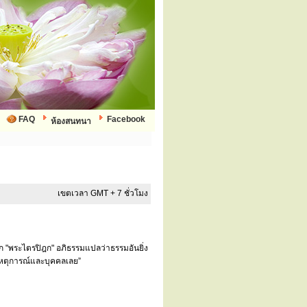
FAQ
Facebook
ห้องสนทนา
เขตเวลา GMT + 7 ชั่วโมง
ยก "พระไตรปิฎก" อภิธรรมแปลว่าธรรมอันยิ่ง
บเหตุการณ์และบุคคลเลย”