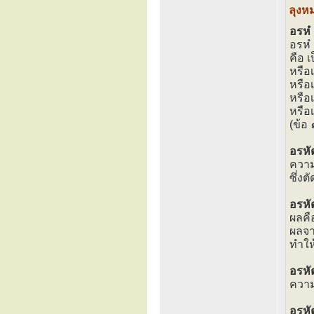
ลุงห
อรหํ
อรหํ
คือ 
หรือเ
หรือ
หรือ
หรือเ
(ข้อ
อรหั
ความ
ซึ่ง
อรหั
ผลคื
ผลจา
ทำให
อรห
ความ
อรหั