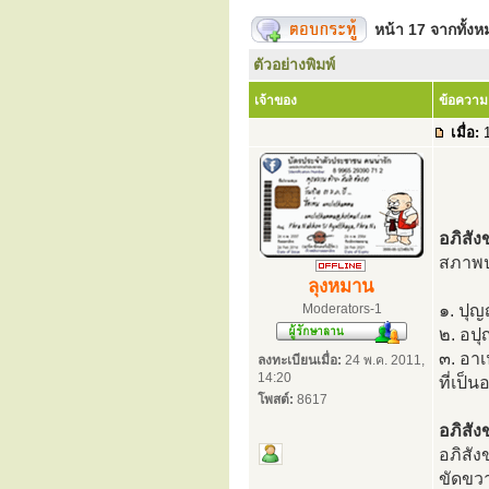
หน้า
17
จากทั้ง
ตัวอย่างพิมพ์
เจ้าของ
ข้อความ
เมื่อ:
1
อภิสัง
สภาพป
ลุงหมาน
Moderators-1
๑. ปุญ
๒. อปุ
๓. อาเ
ลงทะเบียนเมื่อ:
24 พ.ค. 2011,
14:20
ที่เป็
โพสต์:
8617
อภิสั
อภิสัง
ขัดขวา