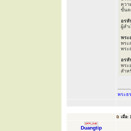
ความ
ขั้น
อรหั
ผู้ส
พระอ
พระส
พระ
อรห
พระอ
สำหร
...........
พระธ
เมื่อ:
1
Duangtip