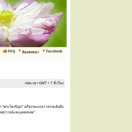
FAQ
Facebook
ห้องสนทนา
เขตเวลา GMT + 7 ชั่วโมง
ยก "พระไตรปิฎก" อภิธรรมแปลว่าธรรมอันยิ่ง
บเหตุการณ์และบุคคลเลย”