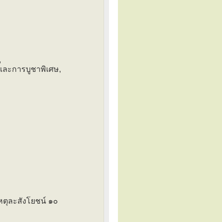
,
 และการบูชาพิเศษ,
หตุละสังโยชน์ ๑๐