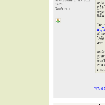
ลงทะเบียนเมื่อ:
24 พ.ค. 2011,
แปลว
14:20
หรือ
โพสต์:
8617
ก็พูด
ก็คื
ในบ
อนุ
เมื่อ
ใจก็
สาธุ 
แต่ถ้
เช่น
ก็จะ
เช่น
ตายเส
...........
พระธ