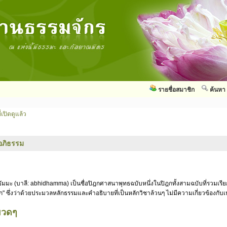
รายชื่อสมาชิก
ค้นหา
่เปิดดูแล้ว
อภิธรรม
ัมมะ (บาลี: abhidhamma) เป็นชื่อปิฎกศาสนาพุทธฉบับหนึ่งในปิฎกทั้งสามฉบับที่รวมเรี
ก" ซึ่งว่าด้วยประมวลหลักธรรมและคำอธิบายที่เป็นหลักวิชาล้วนๆ ไม่มีความเกี่ยวข้องกั
มวดๆ