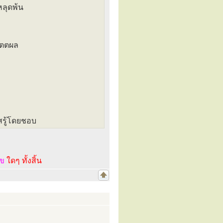
หลุดพ้น
ัตตผล
สรู้โดยชอบ
ไข
ใดๆ ทั้งสิ้น