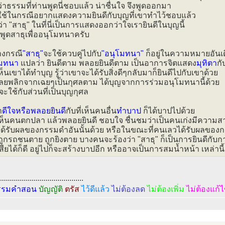
่าธรรมที่ท่านพูดนี่ชอบแล้ว น่าชื่นใจ จึงพูดออกมา
ใช้ในกรณีอยากแสดงความยินดีกับบุญที่เขาทำไว้ชอบแล้ว
ว่า "สาธุ" ในที่นี่เป็นการแสดงออกว่าใจเรายินดีในบุญนี้
อ พูดสาธุเพื่ออนุโมทนาครับ
างกรณี
"สาธุ"
จะใช้ควบคู่ไปกับ
"อนุโมทนา"
ก็อยู่ในความหมายอันเด
โมทนา
แปลว่า ยินดีตาม พลอยยินดีตาม เป็นอาการจิตแสดง
มุทิตา
กั
เห็นเขาได้ทำบุญ รู้ว่าเขาจะได้รับสิ่งดีๆกลับมาก็ยินดีไปกับเขาด้วย
เลยพลิกจากเฉยๆเป็นกุศลตาม ได้บุญจากการร่วมอนุโมทนานี้ด้วย
จะใช้กับส่วนที่เป็นบุญกุศล
า
ดีใจหรือพลอยยินดี
กับที่เห็นคนอื่น
ทำบาป
ก็ได้บาปไปด้วย
เห็นคนตกปลา แล้วพลอยยินดี ชอบใจ ชื่นชมว่าเป็นคนเก่งมีควา
ได้รับผลของกรรมดำอันนั้นด้วย หรือในขณะที่คนเลวได้รับผลของ
 ถูกรถชนตาย ถูกยิงตาย บางคนจะร้องว่า "สาธุ" ก็เป็นการยินดีกับ
ียได้ก็ดี อยู่ไปก็จะสร้างบาปอีก หรืออาจเป็นการสมน้ำหน้า เหล่านี้
..........................................
รรมคำสอน
บัญญัติ
ตรัส
ไว้ดีแล้ว
ไม่ต้องลด
ไม่ต้องเพิ่ม
ไม่ต้องแก้