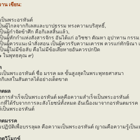
มาน เขียน:
 เป็นพระอรหันต์
เป็นผู้ไกลจากกิเลสและบาปธรรม ทรงความบริสุทธิ์,
ป็นผู้กำจัดข้าศึก คือกิเลสสิ้นแล้ว,
เป็นผู้หักกำแห่งสังสารจักร อันได้แก่ อวิชชา ตัณหา อุปาทาน กรรม
เป็นผู้ควรแนะนำสั่งสอน เป็นผู้ควรรับความเคารพ ควรแก่ทักษิณา
ป็นผู้ไม่มีข้อลับ คือไม่มีข้อเสียหายอันควรปกปิด
 ๑ ในพุทธคุณ ๙)
ต
เป็นพระอรหันต์ ชื่อ มรรค ผล ขั้นสูงสุดในพระพุทธศาสนา
ตัดกิเลสในสันดาลได้อย่างเด็ดขาด
ตตผล
อการสำเร็จเป็นพระอรหันต์ ผลคือความสำเร็จเป็นพระอรหันต์
กที่ได้รับจากการละสังโยชน์ทั้งหมด อันเนื่องมาจากอรหันตมรรค
้เป็นพระอรหันต์
ัตตมรรค
ปฏิบัติเพื่อบรรลุผล คือความเป็นพระอรหันต์ ญาณคือความรู้เป็นเ
ตตวิโมกข์