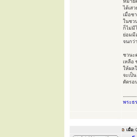
หมายคว
ได้เสว
เมื่อ
ในชวนะ
ก็ไม่ม
ย่อมม
จนกว่า
ชวนะดว
เหลือ 
ให้ผลใ
จะเป็น
ตัดรอน
...........
พระธ
เมื่อ:
0