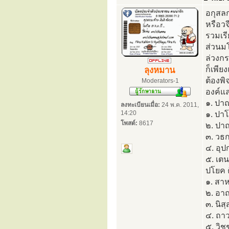
อกุสลก
หรือวจ
รวมเรี
ส่วนมโ
ล่วงกร
ก็เพีย
ลุงหมาน
ต้องพ
Moderators-1
องค์แ
๑. ปาณ
ลงทะเบียนเมื่อ:
24 พ.ค. 2011,
14:20
๑. ปาโณ
โพสต์:
8617
๒. ปาณส
๓. วธก
๔. อุป
๕. เตน
ปโยค 
๑. สา
๒. อาณ
๓. นิส
๔. ถา
๕. วิช