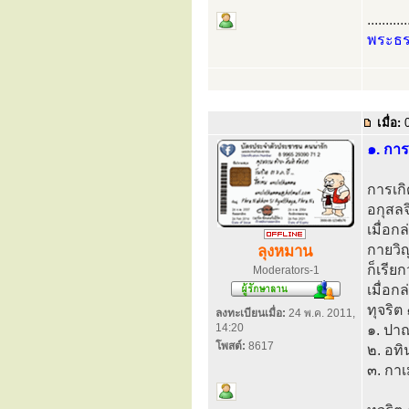
...........
พระธ
เมื่อ:
0
๑. กา
การเกิ
อกุสลจ
เมื่อก
กายวิญ
ลุงหมาน
ก็เรีย
Moderators-1
เมื่อ
ทุจริต
ลงทะเบียนเมื่อ:
24 พ.ค. 2011,
14:20
๑. ปาณ
โพสต์:
8617
๒. อท
๓. กา