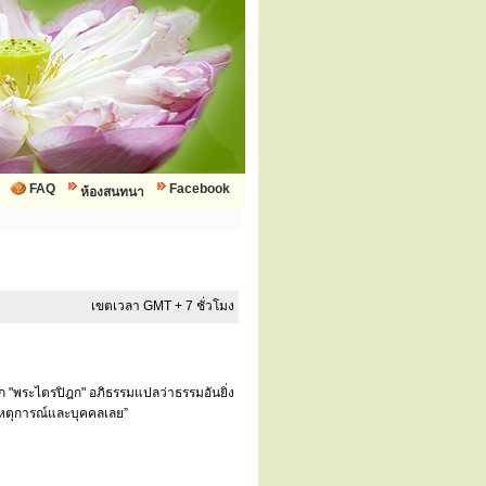
FAQ
Facebook
ห้องสนทนา
เขตเวลา GMT + 7 ชั่วโมง
ยก "พระไตรปิฎก" อภิธรรมแปลว่าธรรมอันยิ่ง
บเหตุการณ์และบุคคลเลย”