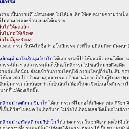
หสิกรรม
รรม เป็นกรรมที่ไม่สนองผล ไม่ให้ผล เลิกให้ผล หมายความว่าเป็น
ี่ไม่สามารถจะอำนวยผลได้เพราะ
้นได้ให้ผลแล้ว
้นไม่ก่อให้เกิดผล
้นไม่มีผู้จะรับผล
ี้แหละ กรรมนั้นจึงได้ชื่อว่า อโหสิกรรม ดังที่ใน ปฏิสัมภิทามัคคบาล
หสิกมฺมํ นาโหสิกมฺมวิปาโก
ได้แก่กรรมที่ได้ให้ผลแล้ว เช่น ได้ตก 
สวรรค์นั้น ๆ แล้ว กรรมนั้นก็เป็นอโหสิกรรมไป ข้อนี้หมายถึงอดีต
กรรมอันเล็กน้อย ย่อมเข้ากับกรรมใหญ่ได้ กรรมใหญ่ก็รับไปเสีย กรรม
งให้ผล เช่น ได้ตติยฌานกุสลกรรม ตติยฌานวิบาก ก็เป็นผู้รับผล 
ันเป็นกรรมเล็กน้อยกว่า ก็เป็นอันไม่ต้องให้ผล จึงเป็นอโหสิกรรม
บากก็ไม่ต้องเกิดขึ้น
หสิกมฺมํ นตฺถิกมฺมวิปาโก
ได้แก่ กรรมที่ไม่ก่อให้เกิดผล เช่น กิริยา
ก็เป็นกิริยาไปหมด ไม่เกิดวิบาก ไม่ก่อให้เกิดผลเลย จึงเป็นอโหสิกร
หสิกมฺมํ นภวิสฺสติกมฺมวิปาโก
ได้แก่ผลกรรมในชาติอนาคตไม่มีแล้ว
ของกรรมที่ฆ่ามนุษย์นั้นไม่ส่งผลได้ เพราะต่อมา ได้เป็นพระอรหันต์แ