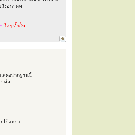
มายถึงอนาคต
ไข
ใดๆ ทั้งสิ้น
รแสดงปากฐานนี้
ง คือ
 จะได้แสดง