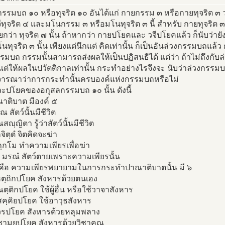
รรมบถ ๑๐ หรือทุจริต ๑๐ อันได้แก่ กายกรรม ๓ หรือกายทุจริต ๓ 
ีทุจริต ๔ และมโนกรรม ๓ หรือมโนทุจริต ๓ นี้ สำหรับ กายทุจริต ๓ 
ยกว่า ทุจริต ๗ นั้น ถ้าหากว่า กายปโยคและ วจีปโยคแล้ว ก็นับว่าย
นทุจริต ๓ นั้น เพียงแต่นึกแต่ คิดเท่านั้น ก็เป็นอันล่วงกรรมบถแล้ว
รมบถ กรรมนั้นสามารถส่งผลให้เป็นปฏิสนธิได้ แต่ว่า ถ้าไม่ถึงกั
งแต่ให้ผลในปวัตติกาลเท่านั้น กระทำอย่างไรจึงจะ นับว่าล่วงกรรมบ
ิจารณาว่าการกระทำนั้นครบองค์แห่งกรรมบถหรือไม่
ละปโยคของอกุสลกรรมบถ ๑๐ นั้น ดังนี้
าติบาต มีองค์ ๕
 สัตว์นั้นมีชีวิต
ญฺญิตา รู้ว่าสัตว์นั้นมีชีวิต
จิตฺตํ จิตคิดจะฆ่า
กฺกโม ทำความเพียรเพื่อฆ่า
 มรณํ สัตว์ตายเพราะความเพียรนั้น
คือ ความเพียรพยายามในการกระทำปาณาติบาตนั้น มี ๖
หตฺถิกปโยค สังหารด้วยตนเอง
ตฺติกปโยค ใช้ผู้อื่น หรือใช้วาจาสังหาร
ฺสคฺคิยปโยค ใช้อาวุธสังหาร
วรปโยค สังหารด้วยหลุมพลาง
ฺชามยปโยค สังหารด้วยวิชาคุณ