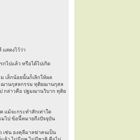
ี แสดงไว้ว่า
นรกไปแล้ว หรือได้ไปเกิด
 เล็กน้อยนั้นก็เลิกให้ผล
ปฐมฌานกุสลกรรม ทุติยฌานกุสล
ไป กล่าวคือ ปฐมฌานวิบาก ทุติย
 จิต แม้จะกระทำสักเท่าใด
รมไป ข้อนี้หมายถึงปัจจุบัน
 เช่น องคุลีมาลฆ่าคนเป็น
ล้ว ไม่มีภพ ไม่มีชาติ คือไม่