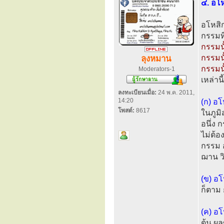
๔. อโ
อโหสิก
กรรมท
กรรมนั
กรรมนั
ลุงหมาน
กรรมนั
Moderators-1
เหล่าน
ลงทะเบียนเมื่อ:
24 พ.ค. 2011,
14:20
(ก) อโ
โพสต์:
8617
ในภูมิ
อนึ่ง 
ไม่ต้อ
กรรม อ
ฌาน วิ
(ข) อโ
ก็ตาม 
(ค) อโ
ต้น ผล