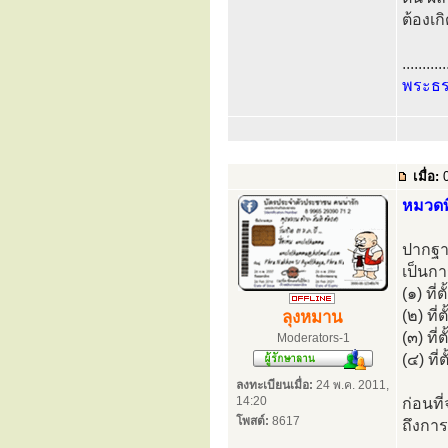
ต้องเก
...........
พระธ
เมื่อ:
0
หมวดที
ปากฐาน
เป็นก
(๑) ที
(๒) ที
ลุงหมาน
(๓) ที
Moderators-1
(๔) ที
ลงทะเบียนเมื่อ:
24 พ.ค. 2011,
14:20
ก่อนที
โพสต์:
8617
ถึงการ