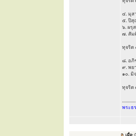
ทุจริต
๔. มุ
๕. ปิส
๖. ผร
๗. สัม
ทุจริต
๘. อภิ
๙. พย
๑๐. มิ
ทุจริต
...........
พระธ
เมื่อ:
0