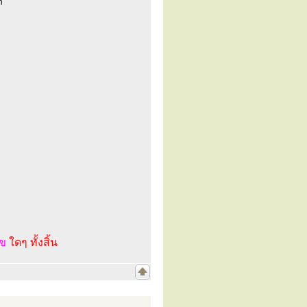
๓
ไข
ใดๆ ทั้งสิ้น