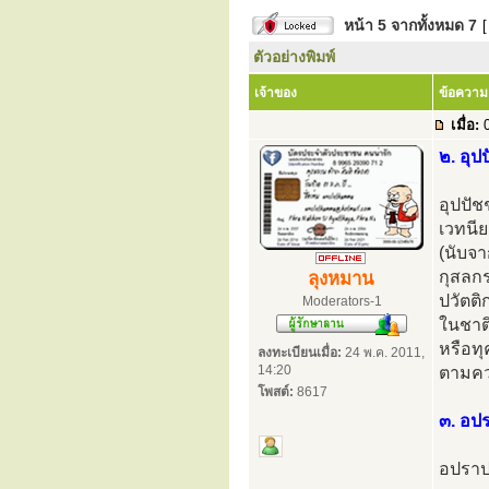
หน้า
5
จากทั้งหมด
7
[
ตัวอย่างพิมพ์
เจ้าของ
ข้อความ
เมื่อ:
0
๒. อุ
อุปปัช
เวทนีย
(นับจา
กุสลก
ลุงหมาน
ปวัตติ
Moderators-1
ในชาติ
หรือทุ
ลงทะเบียนเมื่อ:
24 พ.ค. 2011,
14:20
ตามคว
โพสต์:
8617
๓. อป
อปราปร