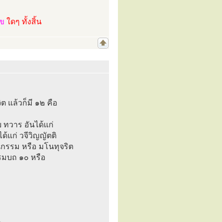
ไข
ใดๆ ทั้งสิ้น
ต แล้วก็มี ๑๒ คือ
 ทวาร อันได้แก่
้แก่ วจีวิญญัตติ
นกรรม หรือ มโนทุจริต
รมบถ ๑๐ หรือ