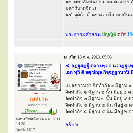
๑๓. ตทาลัมพนกิจ มี ๑๑ ดวง คือ 
มหาวิบากจิต ๘
๑๔. จุติกิจ มี ๑๙ ดวง คือ เท่ากั
.....................................................
พระธรรมคำสอน
บัญญัติ
ตรัส
ไว้
เมื่อ:
18 ก.ค. 2013, 05:06
๘. อฏฺฐสฏฺฐี ตถา เทฺว จ นวาฏฺฐ เท
เอก ทฺวิ ติ จตุ ปญฺจ กิจฺจฏฺฐานานิ น
แปลความว่า จิตทำกิจ ๑ มีฐาน ๑ นั
จิตทำกิจ ๒ มีฐาน ๒ นั้น มีอยู่ ๒ ด
จิตทำกิจ ๓ มีฐาน ๓ นั้น มีอยู่ ๙ ด
ลุงหมาน
จิตทำกิจ ๔ มีฐาน ๔ นั้น มีอยู่ ๘ ด
Moderators-1
จิตทำกิจ ๕ มีฐาน ๕ นั้น มีอยู่ ๒ ด
ลงทะเบียนเมื่อ:
24 พ.ค. 2011,
14:20
อธิบาย
โพสต์:
8617