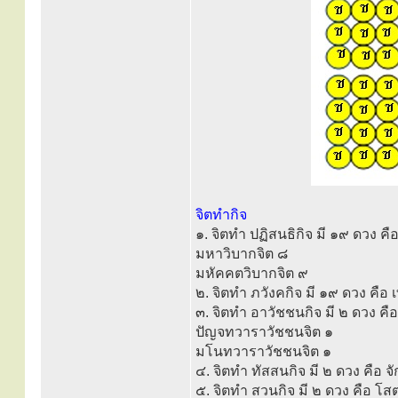
จิตทำกิจ
๑. จิตทำ ปฏิสนธิกิจ มี ๑๙ ดวง คื
มหาวิบากจิต ๘
มหัคคตวิบากจิต ๙
๒. จิตทำ ภวังคกิจ มี ๑๙ ดวง คือ 
๓. จิตทำ อาวัชชนกิจ มี ๒ ดวง คือ
ปัญจทวาราวัชชนจิต ๑
มโนทวาราวัชชนจิต ๑
๔. จิตทำ ทัสสนกิจ มี ๒ ดวง คือ 
๕. จิตทำ สวนกิจ มี ๒ ดวง คือ โ