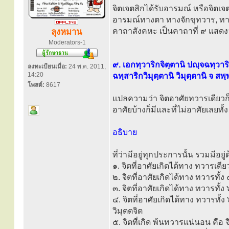
จิตเจตสิกได้รับอารมณ์ หรือจิตเจต
อารมณ์ทางตา ทางจักขุทวาร, ทาง
คาถาสังคหะ เป็นคาถาที่ ๙ แสดง
ลุงหมาน
Moderators-1
๙. เอกทฺวาริกจิตฺตานิ ปญฺจฉทฺวาร
ลงทะเบียนเมื่อ:
24 พ.ค. 2011,
14:20
ฉทฺสาริกวิมุตฺตานิ วิมุตฺตานิ จ สพ
โพสต์:
8617
แปลความว่า จิตอาศัยทวารเดียวก็มี
อาศัยบ้างก็มีและที่ไม่อาศัยเลยทั้
อธิบาย
ที่ว่ามีอยู่ทุกประการนั้น รวมมีอย
๑. จิตที่อาศัยเกิดได้ทาง ทวารเดีย
๒. จิตที่อาศัยเกิดได้ทาง ทวารทั้ง
๓. จิตที่อาศัยเกิดได้ทาง ทวารทั้ง
๔. จิตที่อาศัยเกิดได้ทาง ทวารทั้
วิมุตตจิต
๕. จิตที่เกิด พ้นทวารแน่นอน คือ จ