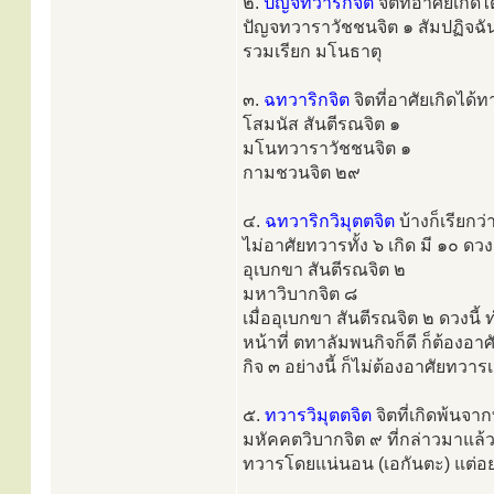
๒.
ปัญจทวาริกจิต
จิตที่อาศัยเกิด
ปัญจทวาราวัชชนจิต ๑ สัมปฏิจฉั
รวมเรียก มโนธาตุ
๓.
ฉทวาริกจิต
จิตที่อาศัยเกิดได้ท
โสมนัส สันตีรณจิต ๑
มโนทวาราวัชชนจิต ๑
กามชวนจิต ๒๙
๔.
ฉทวาริกวิมุตตจิต
บ้างก็เรียกว่
ไม่อาศัยทวารทั้ง ๖ เกิด มี ๑๐ ดวง
อุเบกขา สันตีรณจิต ๒
มหาวิบากจิต ๘
เมื่ออุเบกขา สันตีรณจิต ๒ ดวงนี้
หน้าที่ ตทาลัมพนกิจก็ดี ก็ต้องอาศ
กิจ ๓ อย่างนี้ ก็ไม่ต้องอาศัยทวาร
๕.
ทวารวิมุตตจิต
จิตที่เกิดพ้นจาก
มหัคคตวิบากจิต ๙ ที่กล่าวมาแล้ว
ทวารโดยแน่นอน (เอกันตะ) แต่อย่