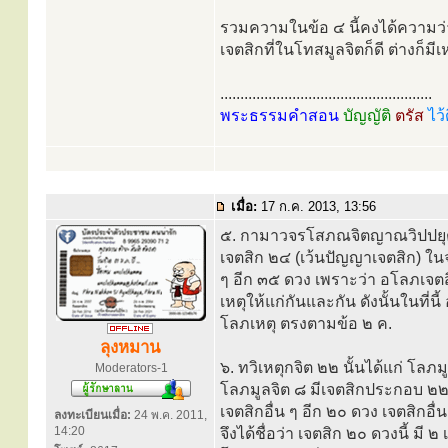
รวมความในข้อ ๔ นี้คงได้ความว่า
เจตสิกที่ในโทสมูลจิตก็ดี ต่างก็มีเ
.....................................................
พระธรรมคำสอน
บัญญัติ
ตรัส
ไว้
เมื่อ:
17 ก.ค. 2013, 13:56
๕. กามาวจรโสภณจิตญาณวิปปยุต
เจตสิก ๒๔ (เว้นปัญญาเจตสิก) ใน
ๆ อีก ๓๕ ดวง เพราะว่า อโลภเจตสิกเ
เหตุให้แก่กันและกัน ดังนั้นในที่น
โลภเหตุ ตรงตามข้อ ๒ ค.
ลุงหมาน
๖. ทวิเหตุกจิต ๒๒ นั้นได้แก่ โ
Moderators-1
โลภมูลจิต ๘ มีเจตสิกประกอบ ๒๒
เจตสิกอื่น ๆ อีก ๒๐ ดวง เจตสิกอื
ลงทะเบียนเมื่อ:
24 พ.ค. 2011,
14:20
จึงได้ชื่อว่า เจตสิก ๒๐ ดวงนี้ มี 