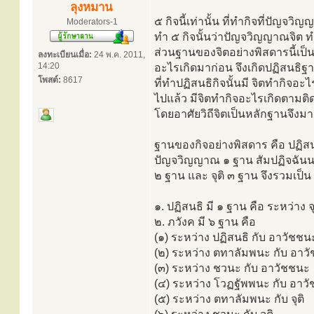
ลุงหมาน
๕ กิจนี้เท่านั้น ที่ทำกิจที่ปัญจว
Moderators-1
ทำ ๕ กิจนั้นว่าปัญจวิญญาณจิต ท
ส่วนฐานของจิตอย่างพิสดารนี้เป็น
ลงทะเบียนเมื่อ:
24 พ.ค. 2011,
14:20
อะไรเกิดมาก่อน จึงเกิดปฏิสนธิฐ
โพสต์:
8617
ที่ทำปฏิสนธิกิจนั้นมี จิตทำกิจอะไร
ไปแล้ว มีจิตทำกิจอะไรเกิดตามติ
โดยอาศัยวิถีจิตเป็นหลักฐานจึงมา
ฐานของกิจอย่างพิสดาร คือ ปฏิส
ปัญจวิญญาณ ๑ ฐาน สัมปฏิจฉันน
๒ ฐาน และ จุติ ๓ ฐาน จึงรวมเป็น 
๑. ปฏิสนธิ มี ๑ ฐาน คือ ระหว่าง จุ
๒. ภวังค มี ๖ ฐาน คือ
(๑) ระหว่าง ปฏิสนธิ กับ อาวัชชน
(๒) ระหว่าง ตทาลัมพนะ กับ อาว
(๓) ระหว่าง ชวนะ กับ อาวัชชนะ
(๔) ระหว่าง โวฏฐัพพนะ กับ อาว
(๕) ระหว่าง ตทาลัมพนะ กับ จุติ