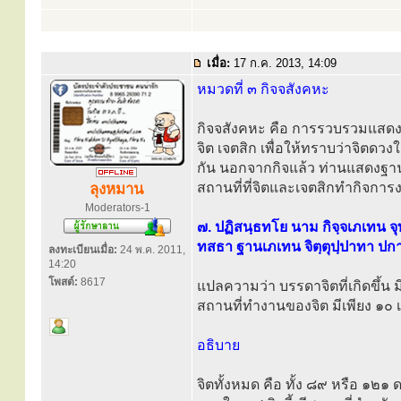
เมื่อ:
17 ก.ค. 2013, 14:09
หมวดที่ ๓ กิจจสังคหะ
กิจจสังคหะ คือ การรวบรวมแสดงเ
จิต เจตสิก เพื่อให้ทราบว่าจิตดว
กัน นอกจากกิจแล้ว ท่านแสดงฐานให้
สถานที่ที่จิตและเจตสิกทำกิจการ
ลุงหมาน
Moderators-1
๗. ปฏิสนฺธทโย นาม กิจฺจเภเทน จุ
ทสธา ฐานเภเทน จิตฺตุปฺปาทา ปกา
ลงทะเบียนเมื่อ:
24 พ.ค. 2011,
14:20
โพสต์:
8617
แปลความว่า บรรดาจิตที่เกิดขึ้น 
สถานที่ทำงานของจิต มีเพียง ๑๐ เท
อธิบาย
จิตทั้งหมด คือ ทั้ง ๘๙ หรือ ๑๒๑ 