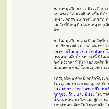
๓. โมหมูลจิต ๒ ดวง มี เจตสิกประ
๑๖ ดวง มีโมหเจตสิกอันเป็นตัวโมห
เฉพาะเจตสิก ๑๕ ดวงนี้ เกิดร่วมกั
เจตสิกที่มีเหตุ คือ โมหเหตุ เห
ด้วย
๔. โลภมูลจิต ๘ ดวง มีเจตสิกที่
และถีทุกเจตสิก ๒ รวม ๒๒ ดวง อั
วิจาร อธิโมกข วิริยะ ปีติ ฉันทะ
บรรดาเจตสิกทั้ง ๒๒ ดวงนี้ มีโลภเ
ดังนั้นจึงกล่าวได้ว่า โลภเจตสิก
นี้ก็มีเหตุ ๑ คือมี โลภเหตุเกิดร่วม
โทสมูลจิต ๒ ดวง มีเจตสิกที่ประก
โทจตุกเจตสิก ๔ และถีทุกเจตสิก 
รีย มนสิการ วิตก วิจาร อธิโมกข 
กุกกุจจะ ถีนะ และ มิทธะ
ในบรรดา
เป็นโมหเหตุ ๑ เกิดร่วมอยู่ด้วยกัน
โดยทำนองเดียวกัน โมหเจตสิก ในที่