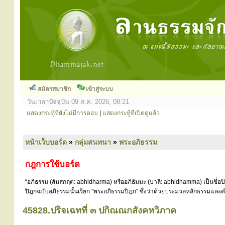
สมัครสมาชิก
เข้าสู่ระบบ
วันเวลาปัจจุบัน 09 ส.ค. 2026, 08:21
แสดงกระทู้ที่ยังไม่มีการตอบ
|
แสดงกระทู้ที่เปิดดูแล้ว
หน้าเว็บบอร์ด
»
กลุ่มสนทนา
»
พระอภิธรรม
กฎการใช้บอร์ด
“อภิธรรม (สันสกฤต: abhidharma) หรืออภิธัมมะ (บาลี: abhidhamma) เป็นชื่อ
ปิฎกฉบับอภิธรรมนั้นเรียก "พระอภิธรรมปิฎก" ซึ่งว่าด้วยประมวลหลักธรรมและคำ
45828.ปริจเฉทที่ ๓ ปกิณณกสังคหวิภาค