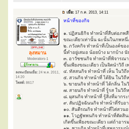
เมื่อ:
17 ก.ค. 2013, 14:11
หน้าที่ของกิจ
๑. ปฏิสนธิกิจ ทำหน้าที่สืบต่อภ
ขณะเดียวเท่านั้น ฉะนั้นในภพหนึ่งช
๒. ภวังคกิจ ทำหน้าที่เป็นองค์ของภ
นี้ทำอยู่เสมอ น้อยบ้าง มากบ้าง 
ลุงหมาน
๓. อาวัชชนกิจ ทำหน้าที่พิจารณา
Moderators-1
ขึ้นเพียงขณะเดียว เป็นจิตนำวิถี เพ
๔. ทัสสนกิจ ทำหน้าที่ เห็น ในวิถีห
ลงทะเบียนเมื่อ:
24 พ.ค. 2011,
14:20
๕. สวนกิจ ทำหน้าที่ ได้ยิน ในวิถีห
โพสต์:
8617
๖. ฆายนกิจ ทำหน้าที่ ได้กลิ่น ในวิ
๗. สายนกิจ ทำหน้าที่ รู้รส ในวิถีห
๘. ผุสนกิจ ทำหน้าที่ รู้สิ่งที่มาก
๙. สัมปฏิจฉันนกิจ ทำหน้าที่รับอ
๑๐. สันตีรณกิจ ทำหน้าที่ไต่สวนอา
๑๑. โวฏฐัพพนกิจ ทำหน้าที่ตัดสิน
เกิดขึ้นเพียงขณะเดียว แต่ถ้าอารม
๑๒. ชวนกิจ ทำหน้าที่เสพอารมณ์เ