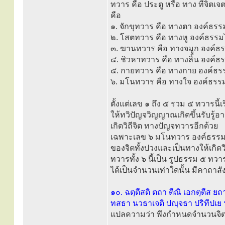
ทวาร คือ ประตู หรือ ทาง ที่จิตเจ
คือ
๑. จักขุทวาร คือ ทางตา องค์ธรรม
๒. โสตทวาร คือ ทางหู องค์ธรรม
๓. ฆานทวาร คือ ทางจมูก องค์ธ
๔. ชิวหาทวาร คือ ทางลิ้น องค์ธ
๕. กายทวาร คือ ทางกาย องค์ธร
๖. มโนทวาร คือ ทางใจ องค์ธรรมไ
ตั้งแต่เลข ๑ ถึง ๕ รวม ๕ ทวารนี้
ให้ทวิปัญจวิญญาณเกิดขึ้นรับรู้อาร
เกิดวิถีจิต ทางปัญจทวารอีกด้วย
เฉพาะเลข ๖ มโนทวาร องค์ธรรมได้แ
ของจิตทั้งปวงและเป็นทางให้เกิด
ทวารทั้ง ๖ นี้เป็น รูปธรรม ๕ ท
ได้เป็นจำนวนเท่าใดนั้น มีคาถาสั
๑๐. ฉตฺตีสติ ตถา ตีณิ เอกตฺตีส ยถ
ทสธา นวธาเจติ ปญฺจธา ปริทีปเย 
แปลความว่า พึงกำหนดจำนวนจิตเ