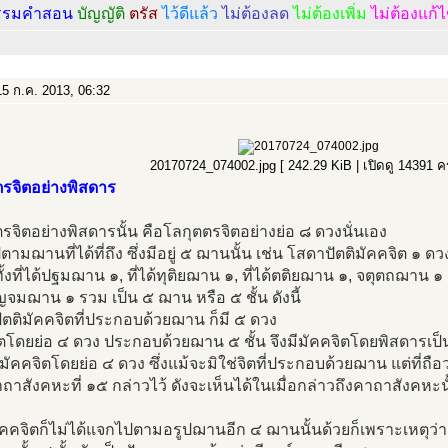
รรมคำสอน
บัญญัติ
ตรัส
ไว้ดีแล้ว
ไม่ต้องลด
ไม่ต้องเพิ่ม
ไม่ต้องแก้
5 ก.ค. 2013, 06:32
20170724_074002.jpg [ 242.29 KiB | เปิดดู 14391 ครั
ตรจิตอย่างพิสดาร
รจิตอย่างพิสดารนั้น คือโลกุตตรจิตอย่างย่อ ๘ ดวงนั่นเอง
ามฌานที่ได้ที่ถึง ซึ่งมีอยู่ ๕ ฌานนั้น เช่น โสดาปัตติมัคคจิต ๑ ดว
้ทั้งที่ได้ปฐมฌาน ๑, ที่ได้ทุติยฌาน ๑, ที่ได้ตติยฌาน ๑, จตุตถฌาน ๑
จมฌาน ๑ รวม เป็น ๕ ฌาน หรือ ๕ ชั้น ดังนี้
ตติมัคคจิตที่ประกอบด้วยฌาน ก็มี ๕ ดวง
ตโดยย่อ ๔ ดวง ประกอบด้วยฌาน ๕ ชั้น จึงมีมัคคจิตโดยพิสดารเป
ัคคจิตโดยย่อ ๔ ดวง ซึ่งแม้จะมิใช่จิตที่ประกอบด้วยฌาน แต่ที่ถื
าถาสังคหะที่ ๑๕ กล่าวไว้ ดังจะเห็นได้ในเมื่อกล่าวถึงคาถาสังคหะน
มัคคจิตก็ไม่ได้แจกไปตามอรูปฌานอีก ๔ ฌานนั้นด้วยก็เพราะเหตุว่า