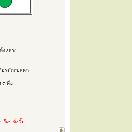
ทั้งหลาย
ภีอรหัตตบุคคล
ก ๓ คือ
ไข
ใดๆ ทั้งสิ้น