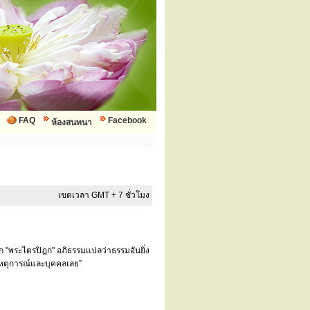
FAQ
Facebook
ห้องสนทนา
เขตเวลา GMT + 7 ชั่วโมง
ยก "พระไตรปิฎก" อภิธรรมแปลว่าธรรมอันยิ่ง
บเหตุการณ์และบุคคลเลย”