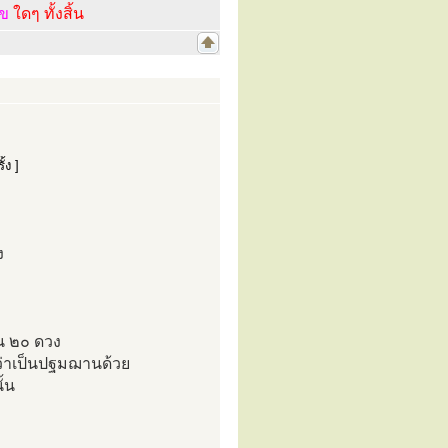
ไข
ใดๆ ทั้งสิ้น
้ง ]
ง
็น ๒๐ ดวง
อว่าเป็นปฐมฌานด้วย
ั้น