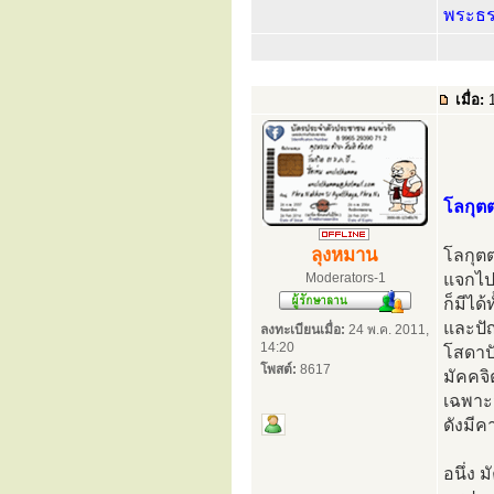
พระธ
เมื่อ:
1
โลกุต
ลุงหมาน
โลกุตต
Moderators-1
แจกไปต
ก็มีได
และปัญ
ลงทะเบียนเมื่อ:
24 พ.ค. 2011,
14:20
โสดาปั
โพสต์:
8617
มัคคจิ
เฉพาะม
ดังมีค
อนึ่ง 