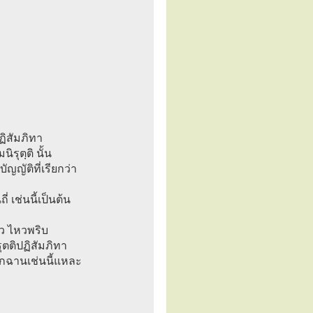
ิสัมภิทา
รุตฺติ นั้น
ญญัติที่เรียกว่า
่ เช่นนี้เป็นต้น
ว ไหวพริบ
ตติปฏิสัมภิทา
แตกฉานเช่นนี้แหละ