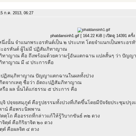
5 ก.ค. 2013, 06:27
phatdansinh1.gif [ 164.22 KiB | เปิดดู 14391 ครั้ง 
หนึ่งนั้น จำแนกพระอรหันต์เป็น ๒ ประเภท โดยจำแนกเป็นพระอรหัน
อรหันต์ ผู้ไม่มี ปฏิสัมภิทาญาณ
มภิทาญาณ คือ ถึงพร้อมด้วยความรู้อันแตกฉาน แปลสั้นๆ ว่า ปัญ
มภิทาญาณ มี ๔ ประการคือ
ฺถปฏิสมฺภิทาญาณ ปัญญาแตกฉานในผลทั้งปวง
เกิดจากเหตุ ชื่อว่า อัตถะปฏิสัมภิทาญาณ
หรือ ผล นั้นได้แก่ธรรม ๕ ประการ คือ
ิญฺจิ ปจฺจยสมฺภูตํ คือรูปธรรมทั้งปวงที่เกิดขึ้นโดยมีปัจจัยประชุมปรุง
ฺพานํ คือพระนิพพาน
ิตตฺโถ คืออรรถที่กล่าวแก้ให้รู้วิบากขันธ์ ๓๒ ดวง
ยาจิตฺตํ คือกิริยาจิต ๒๐ ดวง
ิตฺตํ คือผลจิต ๔ ดวง