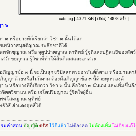
cats.jpg [ 40.71 KiB | เปิดดู 14878 ครั้ง ]
า ๖
 ๓ หรือบางทีก็เรียกว่า วิชา ๓ นั้นได้แก่
ปุพเพนิวาสนุสติญาณ ระลึกชาติได้
ทิพพจักขุญาณ หรือ จุตูปปาตญาณ ตาทิพย์ รู้จุติและปฏิสนธิของสัตว์
อาสวักขยญาณ รู้วิชาที่ทำให้สิ้นกิเลสและอาสวะ
อภิญญาข้อ ๓ นี้ จะเป็นสุกขวิปัสสกพระอรหันต์ก็ตาม หรือฌานลา
อภิญญาด้วยหรือไม่ก็ตาม ต้องมีอภิญญาข้อ ๓ นี้ด้วยทุกๆ องค์
 ๖ หรือบางทีก็เรียกว่า วิชา ๖ นั้น คือวิชา ๓ นั่นเอง และเพิ่มขึ้นอี
ปรจิตตวิชานน หรือ เจโตปริยญาณ รู้จิตใจผู้อื่น
ทิพพโสตญาณ หูทิพย์
ิทธิวิธี สำแดงฤทธิ์ได้
..........................................
รรมคำสอน
บัญญัติ
ตรัส
ไว้ดีแล้ว
ไม่ต้องลด
ไม่ต้องเพิ่ม
ไม่ต้องแก้