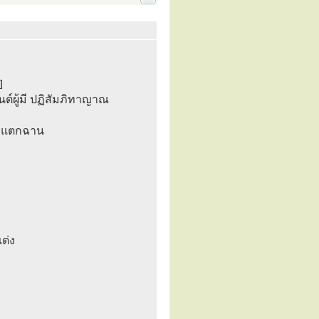
]
ต์ผู้มี ปฏิสัมภิทาญาณ
ญาแตกฉาน
แต่ง