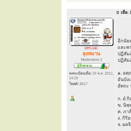
เมื่อ:
1
อีกนัย
และพระ
ลุงหมาน
ปฏิสั
Moderators-1
ปฏิสั
๑. อต
ลงทะเบียนเมื่อ:
24 พ.ค. 2011,
14:20
อันบัง
โพสต์:
8617
อัตถะ 
ก. ยํ ก
ข. นิพ
ค. ภาส
ง. กิริ
จ. ผลจ