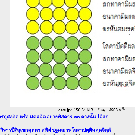
cats.jpg [ 56.34 KiB | เปิดดู 14903 ครั้ง ]
รกุศลจิต หรือ มัคคจิต อย่างพิสดาร ๒๐ ดวงนั้น ได้แก่
กฺวิจารปีติสุเขกคฺคตา สหิตํ ปฐมฌานโสตาปตฺติมคฺคจิตฺตํ