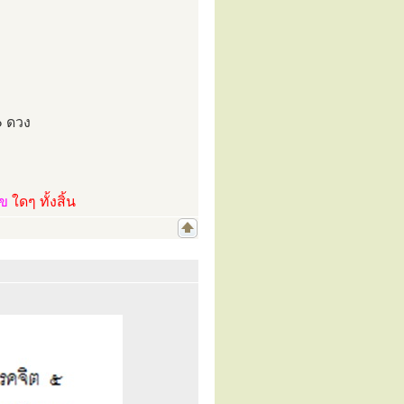
๐ ดวง
ไข
ใดๆ ทั้งสิ้น