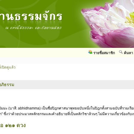
รายชื่อสมาชิก
ค้นหา
่เปิดดูแล้ว
อภิธรรม
ัมมะ (บาลี: abhidhamma) เป็นชื่อปิฎกศาสนาพุทธฉบับหนึ่งในปิฎกทั้งสามฉบับที่รวมเรี
ก" ซึ่งว่าด้วยประมวลหลักธรรมและคำอธิบายที่เป็นหลักวิชาล้วนๆ ไม่มีความเกี่ยวข้องกั
รือ ๑๒๑ ดวง