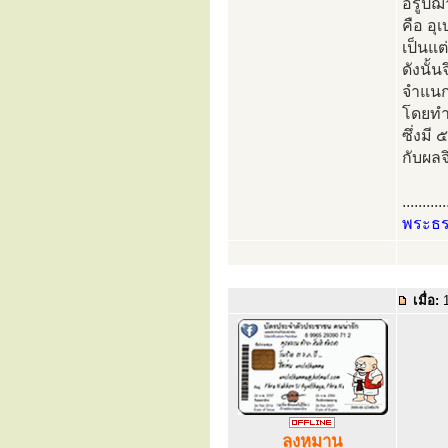
อรูปฌา
คือ อ
เป็นแต
ดังนั้
จำแนก
โดยทำน
ซึ่งมี
กับผลจ
...........
พระธ
เมื่อ:
1
ลุงหมาน