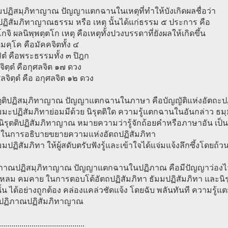
มปฏิสมฺภิทาญาณ ปัญญาแตกฉานในเหตุที่ทำให้บังเกิดผลชื่อว่า
ฏิสัมภิทาญาณธรรม หรือ เหตุ นั้นได้แก่ธรรม ๕ ประการ คือ
โกจิ ผลนิพฺพตฺตโก เหตุ คือเหตุทั้งปวงบรรดาที่ยังผลให้เกิดขึ้น
ยมคฺโค คือมัคคจิตทั้ง ๔
ิตํ คือพระธรรมทั้ง ๓ ปิฎก
ลจิตฺตํ คือกุศลจิต ๑๗ ดวง
ศลจิตฺตํ คือ อกุศลจิต ๑๒ ดวง
รุตฺติปฏิสมฺภิทาญาณ ปัญญาแตกฉานในภาษา คือบัญญัติแห่งอัตถะปฏ
มะปฏิสัมภิทาย่อมมีด้วย นิรุตติใด ความรู้แตกฉานในอันกล่าว ธมฺมนิ
า นิรุตติปฏิสัมภิทาญาณ หมายความว่ารู้จักถ้อยคำหรือภาษาอัน เป็นบั
ในการอธิบายขยายความแห่งอัตถปฏิสัมภิทา
มปฏิสัมภิทา ให้ผู้สดับตรับฟังรู้และเข้าใจได้แจ่มแจ้งลึกซึ้งโดยถ้วนถี
ิภาณปฏิสมฺภิทาญาณ ปัญญาแตกฉานในปฏิภาณ คือมีปัญญาว่องไ
หลม คมคาย ในการตอบโต้อัตถปฏิสัมภิทา ธัมมปฏิสัมภิทา และนิรุ
 นั้น ได้อย่างถูกต้อง คล่องแคล่วชัดแจ้ง โดยฉับ พลันทันที ความรู้
่า ปฏิภาณปฏิสัมภิทาญาณ
..........................................