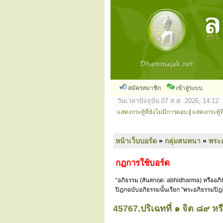
สมัครสมาชิก
เข้าสู่ระบบ
วันเวลาปัจจุบัน 07 ส.ค. 2026, 14:12
แสดงกระทู้ที่ยังไม่มีการตอบ
|
แสดงกระทู้ที
หน้าเว็บบอร์ด
»
กลุ่มสนทนา
»
พระ
กฎการใช้บอร์ด
“อภิธรรม (สันสกฤต: abhidharma) หรืออภิธ
ปิฎกฉบับอภิธรรมนั้นเรียก "พระอภิธรรมปิฎ
45767.ปริเฉทที่ ๑ จิต ๘๙ ห