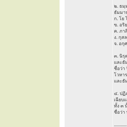
๒. ธมฺ
ธัมมาป
ก. โย 
ข. อริ
ค. ภาส
ง. กุส
จ. อกุ
๓. นิ
และธัม
ชื่อว่
โวหาร
และธัม
๔. ปฏ
เฉียบแ
ทั้ง ๓
ชื่อว
...........