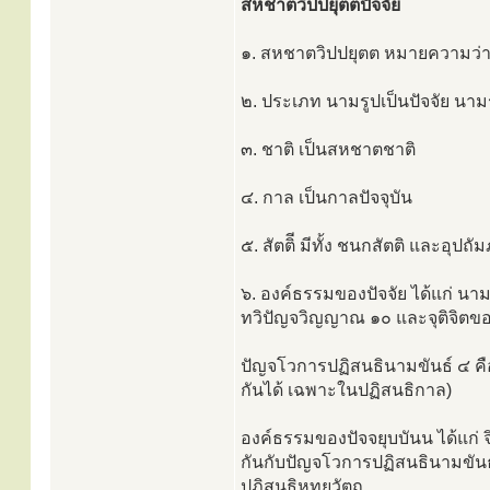
สหชาตวิปปยุตตปัจจัย
๑. สหชาตวิปปยุตต หมายความว่า
๒. ประเภท นามรูปเป็นปัจจัย นามร
๓. ชาติ เป็นสหชาตชาติ
๔. กาล เป็นกาลปัจจุบัน
๕. สัตติี มีทั้ง ชนกสัตติ และอุปถั
๖. องค์ธรรมของปัจจัย ได้แก่ นามข
ทวิปัญจวิญญาณ ๑๐ และจุติจิตขอ
ปัญจโวการปฏิสนธินามขันธ์ ๔ คือ
กันได้ เฉพาะในปฏิสนธิกาล)
องค์ธรรมของปัจจยุบบันน ได้แก่ จ
กันกับปัญจโวการปฏิสนธินามขันธ์
ปฏิสนธิหทยวัตถุ