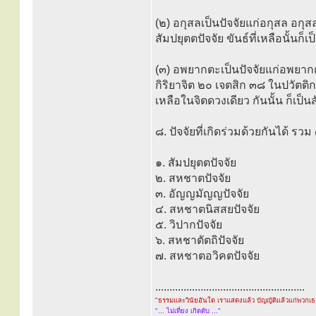
(๒) อกุสลเป็นปัจจัยแก่อกุสล อกุส
สัมปยุตตปัจจัย ขันธ์ที่เหลือนั้นก็
(๓) อพยากตะเป็นปัจจัยแก่อพยากตะ
กิริยาจิต ๒๐ เจตสิก ๓๘ ในปวัตติก
เหลือในจิตดวงเดียว กันนั้น ก็เป็
๘. ปัจจัยที่เกิดร่วมด้วยกันได้ รวม 
๑. สัมปยุตตปัจจัย
๒. สหชาตปัจจัย
๓. อัญญมัญญปัจจัย
๔. สหชาตนิสสยปัจจัย
๕. วิปากปัจจัย
๖. สหชาตัตถิปัจจัย
๗. สหชาตอวิคตปัจจัย
.....................................................
"ธรรมและวินัยอันใด เราแสดงแล้ว บัญญัติแล้วแก่พวกเ
"... ไม่เที่ยง เกิดดับ ..."