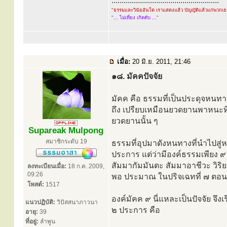
.....................................................
"ธรรมและวินัยอันใด เราแสดงแล้ว บัญญัติแล้วแก่พวกเ
"... ไม่เที่ยง เกิดดับ ..."
เมื่อ:
20 มิ.ย. 2011, 21:46
๑๘. มัคคปัจจัย
มัคค คือ ธรรมที่เป็นประดุจหนทางท
ถึง เปรียบเหมือนยวดยานพาหนะที
ยวดยานนั้น ๆ
Supareak Mulpong
สมาชิกระดับ 19
ธรรมที่อุปมาดังหนทางที่นำไปสู่หรื
ประการ แต่ว่ามีองค์ธรรมเพียง ๙ 
สัมมากัมมันตะ สัมมาอาชีวะ วิริย
ลงทะเบียนเมื่อ:
18 ก.ค. 2009,
09:26
พอ ประมาณ ในปริจเฉทที่ ๗ ตอนมิ
โพสต์:
1517
องค์มัคค ๙ นี่แหละเป็นปัจจัย จึ
แนวปฏิบัติ:
วิปัสสนาภาวนา
๒ ประการ คือ
อายุ:
39
ที่อยู่:
ลำพูน