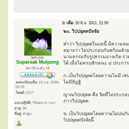
เมื่อ:
20 มิ.ย. 2011, 21:50
๒๐. วิปปยุตตปัจจัย
คำว่า วิปปยุตตในบทนี้ มีความหม
หมายว่า ไม่ประกอบกันพร้อมด้
นามธรรมกับรูปธรรมอาจเกิด ร่วมก
Supareak Mulpong
ได้ เมื่อไม่ครบลักษณะ ๔ ประการนั้
สมาชิกระดับ 19
ก. เป็นวิปปยุตตโดยความไม่มี เช่น 
ไม่มีทิฏฐิ
ลงทะเบียนเมื่อ:
18 ก.ค. 2009,
09:26
โพสต์:
1517
ญาณวิปปยุตต คือ จิตที่ไม่ประกอบ
ภาววิปปยุตต
แนวปฏิบัติ:
วิปัสสนาภาวนา
อายุ:
39
ข. เป็นวิปปยุตตโดยความไม่ปนกัน ไ
ที่อยู่:
ลำพูน
วิปปยุตตปัจจัยนี้