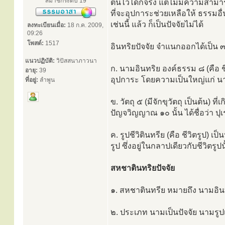
สมาชิกระดับ 19
ตนไว้ได้ก็จริง แต่ไม่มีความสาม
ที่จะอุปการะช่วยเหลือให้ ธรรมอื่น
เช่นนี้ แล้ว ก็เป็นปัจจัยไม่ได้
ลงทะเบียนเมื่อ:
18 ก.ค. 2009,
09:26
โพสต์:
1517
อินทริยปัจจัย จำแนกออกได้เป็น ๓
แนวปฏิบัติ:
วิปัสสนาภาวนา
ก. นามอินทริย องค์ธรรม ๘ (คือ ชี
อายุ:
39
อุปการะ โดยความเป็นใหญ่แก่ นาม ร
ที่อยู่:
ลำพูน
ข. วัตถุ ๕ (มีจักขุวัตถุ เป็นต้น) 
ปัญจวิญญาณ ๑๐ นั้น ได้ชื่อว่า ปุเร
ค. รูปชีวิตินทรีย (คือ ชีวิตรูป) เ
รูป ซึ่งอยู่ในกลาปเดียวกับชีวิตรูปนั
สหชาตินทริยปัจจัย
๑. สหชาตินทรีย หมายถึง นามอิ
๒. ประเภท นามเป็นปัจจัย นามรูป