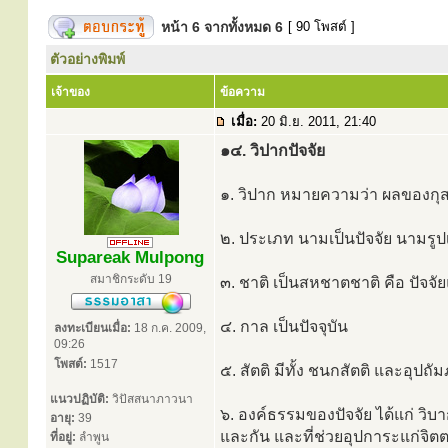
หน้า
6
จากทั้งหมด
6
[ 90 โพสต์ ]
ตัวอย่างพิมพ์
เจ้าของ
ข้อความ
เมื่อ:
20 มิ.ย. 2011, 21:40
๑๔. วิปากปัจจัย
๑. วิปาก หมายความว่า ผลของ
๒. ประเภท นามเป็นปัจจัย นามรูป
Supareak Mulpong
สมาชิกระดับ 19
๓. ชาติ เป็นสหชาตชาติ คือ ปัจจั
๔. กาล เป็นปัจจุบัน
ลงทะเบียนเมื่อ:
18 ก.ค. 2009,
09:26
โพสต์:
1517
๕. สัตติ มีทั้ง ชนกสัตติ และอุปถั
แนวปฏิบัติ:
วิปัสสนาภาวนา
๖. องค์ธรรมของปัจจัย ได้แก่ วิบ
อายุ:
39
และกัน และที่ช่วยอุปการะแก่จิต
ที่อยู่:
ลำพูน