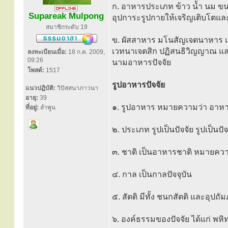
ก. อาหารประเภท ข้าว น้ำ นม ขนม 
Supareak Mulpong
อุปการะรูปกายให้เจริญเติบโตและตั้
สมาชิกระดับ 19
ข. ผัสสาหาร มโนสัญเจตนาหาร แ
เวทนาเจตสิก ปฏิสนธิวิญญาณ และเจต
ลงทะเบียนเมื่อ:
18 ก.ค. 2009,
09:26
นามอาหารปัจจัย
โพสต์:
1517
รูปอาหารปัจจัย
แนวปฏิบัติ:
วิปัสสนาภาวนา
อายุ:
39
๑. รูปอาหาร หมายความว่า อาหาร
ที่อยู่:
ลำพูน
๒. ประเภท รูปเป็นปัจจัย รูปเป็นปั
๓. ชาติ เป็นอาหารชาติ หมายความ
๔. กาล เป็นกาลปัจจุบัน
๕. สัตติ มีทั้ง ชนกสัตติ และอุปถั
๖. องค์ธรรมของปัจจัย ได้แก่ พหิ