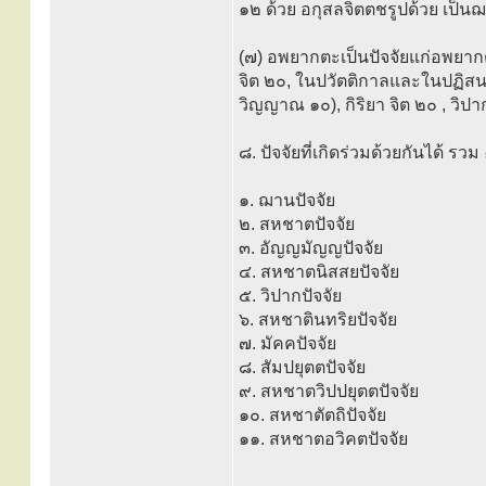
๑๒ ด้วย อกุสลจิตตชรูปด้วย เป็น
(๗) อพยากตะเป็นปัจจัยแก่อพยากต
จิต ๒๐, ในปวัตติกาลและในปฏิสนธ
วิญญาณ ๑๐), กิริยา จิต ๒๐ , วิปา
๘. ปัจจัยที่เกิดร่วมด้วยกันได้ รวม 
๑. ฌานปัจจัย
๒. สหชาตปัจจัย
๓. อัญญมัญญปัจจัย
๔. สหชาตนิสสยปัจจัย
๕. วิปากปัจจัย
๖. สหชาตินทริยปัจจัย
๗. มัคคปัจจัย
๘. สัมปยุตตปัจจัย
๙. สหชาตวิปปยุตตปัจจัย
๑๐. สหชาตัตถิปัจจัย
๑๑. สหชาตอวิคตปัจจัย