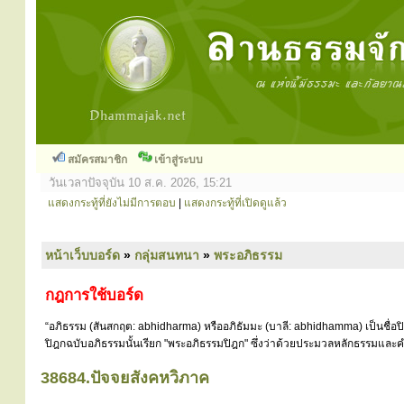
สมัครสมาชิก
เข้าสู่ระบบ
วันเวลาปัจจุบัน 10 ส.ค. 2026, 15:21
แสดงกระทู้ที่ยังไม่มีการตอบ
|
แสดงกระทู้ที่เปิดดูแล้ว
หน้าเว็บบอร์ด
»
กลุ่มสนทนา
»
พระอภิธรรม
กฎการใช้บอร์ด
“อภิธรรม (สันสกฤต: abhidharma) หรืออภิธัมมะ (บาลี: abhidhamma) เป็นชื่อ
ปิฎกฉบับอภิธรรมนั้นเรียก "พระอภิธรรมปิฎก" ซึ่งว่าด้วยประมวลหลักธรรมและคำ
38684.ปัจจยสังคหวิภาค