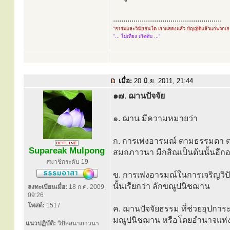
.....................................................
"ธรรมและวินัยอันใด เราแสดงแล้ว บัญญัติแล้วแก่พวกเ
"... ไม่เที่ยง เกิดดับ ..."
เมื่อ:
20 มิ.ย. 2011, 21:44
๑๗. ฌานปัจจัย
๑. ฌาน มีความหมายว่า
ก. การเพ่งอารมณ์ ตามธรรมดา ตา
Supareak Mulpong
สมถภาวนา มีกสิณเป็นต้นนั้นอีกอย่
สมาชิกระดับ 19
ข. การเพ่งอารมณ์ในการเจริญวิปั
นั้นเรียกว่า ลักขณูปนิชฌาน
ลงทะเบียนเมื่อ:
18 ก.ค. 2009,
09:26
โพสต์:
1517
ค. ฌานปัจจัยธรรม ที่ช่วยอุปการ
มณูปนิชฌาน หรือโดยอำนาจแห่งล
แนวปฏิบัติ:
วิปัสสนาภาวนา