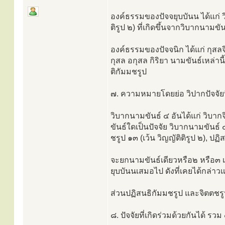
องค์ธรรมของปัจจยุบบันน ได้แก่ วิ
ติรูป ๒) ที่เกิดขึ้นจากวิบากนาม
องค์ธรรมของปัจจนิก ได้แก่ กุสลจิ
กุสล อกุสล กิริยา นามขันธ์เหล่า
ติกัมมชรูป
๗. ความหมายโดยย่อ วิปากปัจจัยน
วิบากนามขันธ์ ๔ อันได้แก่ วิบาก
ขันธ์ใดเป็นปัจจัย วิบากนามขันธ์ 
ชรูป ๑๓ (เว้น วิญญัติติรูป ๒), ปฏ
จะยกนามขันธ์เดียวหรือ๒ หรือ๓ เป็
ยุบบันนเสมอไป ดังที่เคยได้กล่าวแ
ส่วนปฏิสนธิกัมมชรูป และจิตตชรูป 
๘. ปัจจัยที่เกิดร่วมด้วยกันได้ รวม 