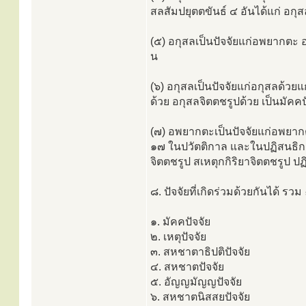
สลสัมปยุตตขันธ์ ๔ อันได้แก่ อกุ
(๕) อกุสลเป็นปัจจัยแก่อพยากตะ อ
น
(๖) อกุสลเป็นปัจจัยแก่อกุสลด้วย
ด้วย อกุสลจิตตชรูปด้วย เป็นมัคค
(๗) อพยากตะเป็นปัจจัยแก่อพยากต
๑๗ ในปวัตติกาล และในปฏิสนธิกาล
จิตตชรูป สเหตุกกิริยาจิตตชรูป ป
๘. ปัจจัยที่เกิดร่วมด้วยกันได้ รวม
๑. มัคคปัจจัย
๒. เหตุปัจจัย
๓. สหชาตาธิปติปัจจัย
๔. สหชาตปัจจัย
๕. อัญญมัญญปัจจัย
๖. สหชาตนิสสยปัจจัย