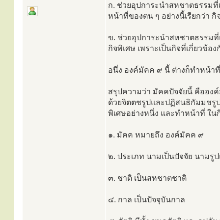
ก. ช่วยอุปการะนำสหชาตธรรมที่เกิ
หน้าที่ของตน ๆ อย่างนี้เรียกว่า 
ข. ช่วยอุปการะนำสหชาตธรรมที่เกิด
กิจพิเศษ เพราะเป็นกิจที่เกี่ยวข้อง
อนึ่ง องค์มัคค ๙ นี้ ต่างก็ทำหน้าท
สรุปความว่า มัคคปัจจัยนี้ คือองค
ด้วยจิตตชรูปและปฏิสนธิกัมมชรูป ใ
พิเศษอย่างหนึ่ง และทำหน้าที่ ใน
๑. มัคค หมายถึง องค์มัคค ๙
๒. ประเภท นามเป็นปัจจัย นามรูป
๓. ชาติ เป็นสหชาตชาติ
๔. กาล เป็นปัจจุบันกาล