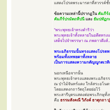
แสดงโปรดพระมารดาที่สวรรค์ชั้น
ข้อความเหล่านี้ปรากฏใน
คัมภีร
คัมภีร์ปรมัตถทีปนี
และ
ธัมปทัฏก
“พระพุทธเจ้าทรงดำริว่า
พระพุทธเจ้าทั้งหลายในอดีตทรงแ
เสด็จไปจำพรรษา ณ ภพดาวดึงส์..
พระอภิธรรมนั้นทรงแสดงโปรดพ
พร้อมทั้งเทพยดาทั้งหลาย
เป็นการแสดงความกตัญญูกตเวท
นอกเหนือจากนั้น
พระพุทธเจ้าทรงแสดงพระอภิธรร
ณ ป่าไม้จันทร์แดง ใกล้สระอโน
โดยแสดงกถาวัตถุโดยย่อไว้
พระสารีบุตรแสดงต่อพระภิกษุทั้
คือ
ธรรมสังคณี วิภังค์ ธาตุกถา