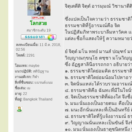
จิตฺเตตีติ จิตฺตํ อารมฺมณํ วิชานาตีต
ซึ่งแปลเป็นใจความว่า ธรรมชาติใด
โลกสวย
ธรรมชาติที่รู้อารมณ์คือ จิต
สมาชิกระดับ 19
ในปฏิสัมภิทาพระบาลีมหาวัคค แสดงว่
แต่ละชื่อก็แสดงให้รู้ ความหมายว่
ลงทะเบียนเมื่อ:
11 มี.ค. 2018,
02:56
ยํ จิตฺตํ มโน หทยํ มานสํ ปณฺฑรํ ม
โพสต์:
2291
วิญฺญาณกฺขนฺโธ ตชฺชา มโนวิญฺญาณ
ซึ่ง อัฏฐสาลินีอรรถกถา อธิบายว่
โฮมเพจ:
maybe
๑. ธรรมชาติใดย่อมคิด ธรรมชาตินั้
แนวปฏิบัติ:
สติปัฎฐาน
งานอดิเรก:
กีฬา
๒. ธรรมชาติใดย่อมน้อมไปหาอารม
สิ่งที่ชื่นชอบ:
แบรนด์เเนม
๓. จิตนั่นแหล่ะได้รวบรวมอารมณ์ไว
ชื่อเล่น:
เม
๔. ธรรมชาติคือ ฉันทะที่มีในใจนั่
อายุ:
22
๕. จิตเป็นธรรมชาติที่ผ่องใส จึงชื
ที่อยู่:
Bangkok Thailand
๖. มนะนั่นเองเป็นอายตนะ คือเป็นเ
๗. มนะอีกนั่นแหละที่เป็นอินทรีย์
๘. ธรรมชาติใดที่รู้แจ้งอารมณ์ ธ
๙. วิญญาณนั่นแหละเป็นขันธ์ จึงช
๑๐. มนะนั่นเองเป็นธาตุชนิดหนึ่ง ท