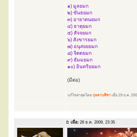
๑) มูลยมก
๒) ขันธยมก
๓) อายาตนยมก
๔) ธาตุยมก
๕) สัจจยมก
๖) สังขารยมก
๗) อนุสยยยมก
๘) จิตตยมก
๙) ธัมมยมก
๑๐) อินทริยยมก
(มีต่อ)
แก้ไขล่าสุดโดย
กุหลาบสีชา
เมื่อ 29 ธ.ค. 200
เมื่อ:
28 ธ.ค. 2009, 23:35