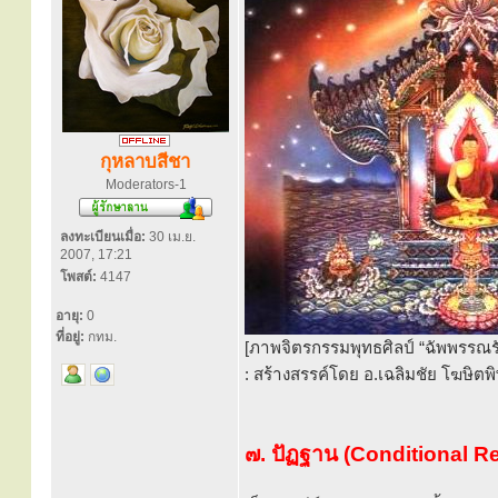
กุหลาบสีชา
Moderators-1
ลงทะเบียนเมื่อ:
30 เม.ย.
2007, 17:21
โพสต์:
4147
อายุ:
0
ที่อยู่:
กทม.
[ภาพจิตรกรรมพุทธศิลป์ “ฉัพพรรณรั
: สร้างสรรค์โดย อ.เฉลิมชัย โฆษิตพิ
๗. ปัฏฐาน (Conditional Re