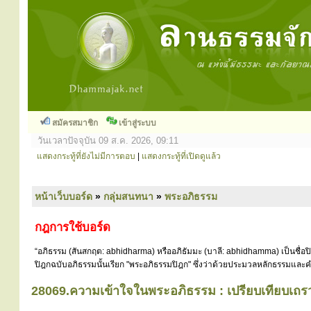
สมัครสมาชิก
เข้าสู่ระบบ
วันเวลาปัจจุบัน 09 ส.ค. 2026, 09:11
แสดงกระทู้ที่ยังไม่มีการตอบ
|
แสดงกระทู้ที่เปิดดูแล้ว
หน้าเว็บบอร์ด
»
กลุ่มสนทนา
»
พระอภิธรรม
กฎการใช้บอร์ด
“อภิธรรม (สันสกฤต: abhidharma) หรืออภิธัมมะ (บาลี: abhidhamma) เป็นชื่อ
ปิฎกฉบับอภิธรรมนั้นเรียก "พระอภิธรรมปิฎก" ซึ่งว่าด้วยประมวลหลักธรรมและคำ
28069.ความเข้าใจในพระอภิธรรม : เปรียบเทียบเ