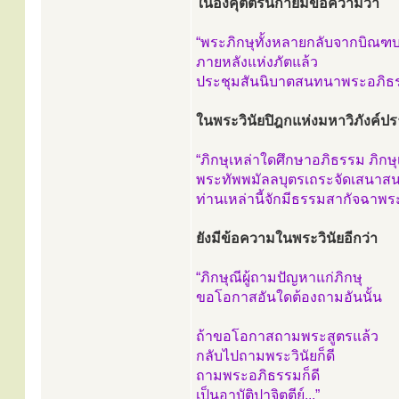
ในอังคุตตรนิกายมีข้อความว่า
“พระภิกษุทั้งหลายกลับจากบิณฑ
ภายหลังแห่งภัตแล้ว
ประชุมสันนิบาตสนทนาพระอภิธรรม
ในพระวินัยปิฎกแห่งมหาวิภังค์ป
“ภิกษุเหล่าใดศึกษาอภิธรรม ภิกษ
พระทัพพมัลลบุตรเถระจัดเสนาสนะ
ท่านเหล่านี้จักมีธรรมสากัจฉาพระ
ยังมีข้อความในพระวินัยอีกว่า
“ภิกษุณีผู้ถามปัญหาแก่ภิกษุ
ขอโอกาสอันใดต้องถามอันนั้น
ถ้าขอโอกาสถามพระสูตรแล้ว
กลับไปถามพระวินัยก็ดี
ถามพระอภิธรรมก็ดี
เป็นอาบัติปาจิตตีย์...”