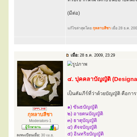
(มีต่อ)
แก้ไขล่าสุดโดย
กุหลาบสีชา
เมื่อ 28 ธ.ค. 200
เมื่อ:
28 ธ.ค. 2009, 23:29
๔. ปุคคลาบัญญัติ (Design
เป็นคัมภีร์ที่ว่าด้วยบัญญัติ คื
๑) ขันธบัญญัติ
๒) อายตนบัญญัติ
กุหลาบสีชา
๓) ธาตุบัญญัติ
Moderators-1
๔) สัจจบัญญัติ
๕) อินทริยบัญญัติ
ลงทะเบียนเมื่อ:
30 เม.ย.