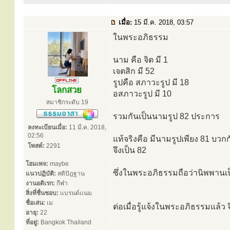
เมื่อ:
15 มี.ค. 2018, 03:57
ในพระอภิธรรม
นาม คือ จิต มี 1
เจตสิก มี 52
รูปคือ สภาวะรูป มี 18
โลกสวย
อสภาวะรูป มี 10
สมาชิกระดับ 19
รวมกันเป็นนามรูป 82 ประการ
ลงทะเบียนเมื่อ:
11 มี.ค. 2018,
02:56
แท้จริงคือ มีนามรูปเพียง 81 บวก
โพสต์:
2291
จึงเป็น 82
โฮมเพจ:
maybe
ซึ่งในพระอภิธรรมถือว่านิพพานเ
แนวปฏิบัติ:
สติปัฎฐาน
งานอดิเรก:
กีฬา
สิ่งที่ชื่นชอบ:
แบรนด์เเนม
ชื่อเล่น:
เม
ต่อเมื่อรู้แจ้งในพระอภิธรรมแล้
อายุ:
22
ที่อยู่:
Bangkok Thailand