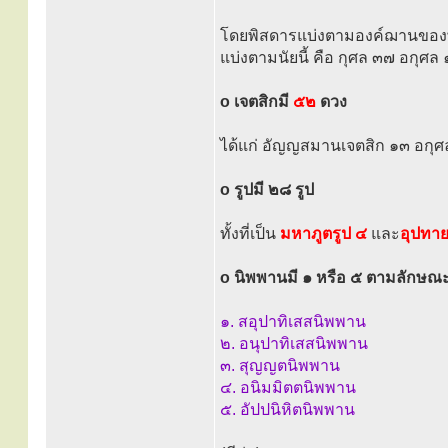
โดยพิสดารแบ่งตามองค์ฌานของพ
แบ่งตามนัยนี้ คือ กุศล ๓๗ อกุศล 
o เจตสิกมี
๕๒
ดวง
ได้แก่ อัญญสมานเจตสิก ๑๓ อกุ
o รูปมี ๒๘ รูป
ทั้งที่เป็น
มหาภูตรูป ๔
และ
อุปทาย
o นิพพานมี ๑ หรือ ๕ ตามลักษณ
๑. สอุปาทิเสสนิพพาน
๒. อนุปาทิเสสนิพพาน
๓. สุญญตนิพพาน
๔. อนิมมิตตนิพพาน
๕. อัปปนิหิตนิพพาน