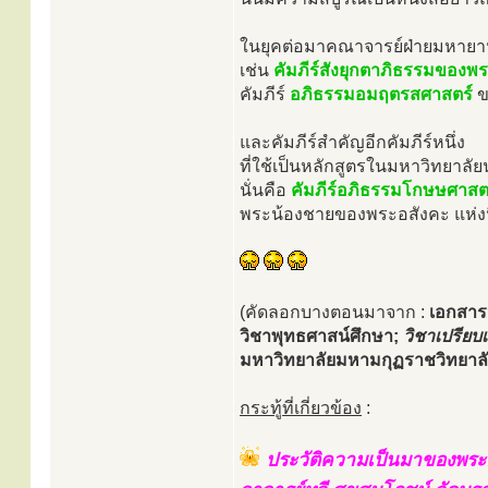
ในยุคต่อมาคณาจารย์ฝ่ายมหายานไ
เช่น
คัมภีร์สังยุกตาภิธรรมของ
คัมภีร์
อภิธรรมอมฤตรสศาสตร์
ข
และคัมภีร์สำคัญอีกคัมภีร์หนึ่ง
ที่ใช้เป็นหลักสูตรในมหาวิทยาลั
นั่นคือ
คัมภีร์อภิธรรมโกษษศาสต
พระน้องชายของพระอสังคะ แห่ง
(คัดลอกบางตอนมาจาก :
เอกสาร
วิชาพุทธศาสน์ศึกษา;
วิชาเปรี
มหาวิทยาลัยมหามกุฏราชวิทยาลัย
กระทู้ที่เกี่ยวข้อง
:
ประวัติความเป็นมาของพระ