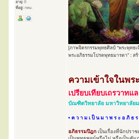
อายุ:
0
ที่อยู่:
กทม.
[ภาพจิตรกรรมพุทธศิลป์ “พระพุทธเ
พระอภิธรรมโปรดพุทธมารดา” : สร้า
ความเข้าใจในพระ
เปรียบเทียบเถรวาทแ
บัณฑิตวิทยาลัย มหาวิทยาลัย
• ค ว า ม เ ป็ น ม า พ ร ะ อ ภิ ธ ร
อภิธรรมปิฎก
เป็นเรื่องที่นักปรา
เป็นพุทธพจน์หรือไม่ หรือเป็นคัมภ