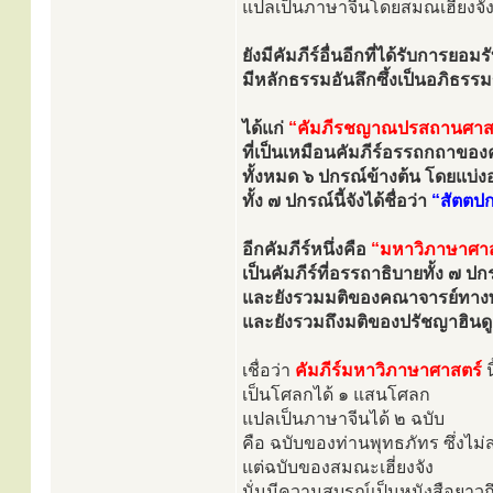
แปลเป็นภาษาจีนโดยสมณเฮี่ยงจังเ
ยังมีคัมภีร์อื่นอีกที่ได้รับการย
มีหลักธรรมอันลึกซึ้งเป็นอภิธ
ได้แก่
“คัมภีรชญาณปรสถานศาส
ที่เป็นเหมือนคัมภีร์อรรถกถาของ
ทั้งหมด ๖ ปกรณ์ข้างต้น โดยแบ่ง
ทั้ง ๗ ปกรณ์นี้จังได้ชื่อว่า
“สัตตป
อีกคัมภีร์หนึ่งคือ
“มหาวิภาษาศาส
เป็นคัมภีร์ที่อรรถาธิบายทั้ง ๗ ปก
และยังรวมมติของคณาจารย์ทางพ
และยังรวมถึงมติของปรัชญาฮินดูเ
เชื่อว่า
คัมภีร์มหาวิภาษาศาสตร์
น
เป็นโศลกได้ ๑ แสนโศลก
แปลเป็นภาษาจีนได้ ๒ ฉบับ
คือ ฉบับของท่านพุทธภัทร ซึ่งไม่
แต่ฉบับของสมณะเฮี่ยงจัง
นั่นมีความสบูรณ์เป็นหนังสือยาวถ