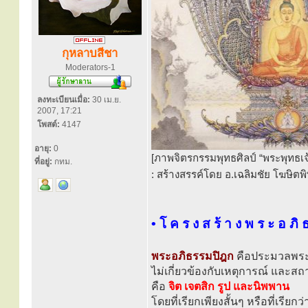
กุหลาบสีชา
Moderators-1
ลงทะเบียนเมื่อ:
30 เม.ย.
2007, 17:21
โพสต์:
4147
อายุ:
0
[ภาพจิตรกรรมพุทธศิลป์ “พระพุทธเ
ที่อยู่:
กทม.
: สร้างสรรค์โดย อ.เฉลิมชัย โฆษิตพิ
• โ ค ร ง ส ร้ า ง พ ร ะ อ ภิ 
พระอภิธรรมปิฎก
คือประมวลพระพ
ไม่เกี่ยวข้องกับเหตุการณ์ และสถา
คือ
จิต เจตสิก รูป และนิพพาน
โดยที่เรียกเพียงสั้นๆ หรือที่เรีย