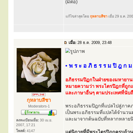
(มีต่อ)
แก้ไขล่าสุดโดย
กุหลาบสีชา
เมื่อ 29 ธ.ค. 200
เมื่อ:
28 ธ.ค. 2009, 23:48
• พ ร ะ อ ภิ ธ ร ร ม ปิ ฎ ก 
อภิธรรมปิฏกในฝ่ายของมหายานน
หมายความว่า พระไตรปิฎกที่ถู
และภาษาอื่นๆ ตามประเทศที่นั
กุหลาบสีชา
พระอภิธรรมปิฎกที่แปลไปสู่ภาค
Moderators-1
เป็นพระอภิธรรมที่แปลได้จำนว
และมาจากต้นฉบับที่หลากหลายน
ลงทะเบียนเมื่อ:
30 เม.ย.
2007, 17:21
โพสต์:
4147
แต่นิกายที่มีพระไตรปิฏกครบถ้ว