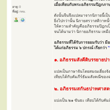
เมื่อเทียบกับพระอภิธรรมปิฎกภา
อายุ:
0
ที่อยู่:
กทม.
ดังนั้นจีนจึงแปลมาจากนิกายนี้เป
ยิ่งไปกว่านั้น นิกายสรวาสติวาทนั้
ให้ความสำคัญคืออภิธรรมปิฎกเป
จนได้นามว่า นิกายอภิธรรม เหมือ
อภิธรรมที่ได้รับการยอมรับว่า มีอา
ได้แก่อภิธรรม ๖ ปกรณ์ เรียกว่า
“
๑. อภิธรรมสังคีติบรรยายป
แปลเป็นภาษาจันโดยสมณเฮี่ยงจังไ
เทียบได้กับคัมภีร์ธัมมสังคณีของ
๒. อภิธรรมสกันธปาทศาสตร
แบ่งเป็น ๒๑ ขันธะ เทียบได้กับคัมภ