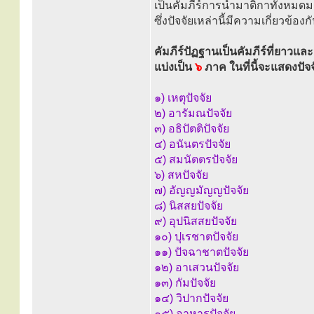
เป็นคัมภีร์การนำมาติกาทั้งหมดม
ซึ่งปัจจัยเหล่านี้มีความเกี่ยวข้อง
คัมภีร์ปัฏฐานเป็นคัมภีร์ที่ยาวและ
แบ่งเป็น
๖
ภาค ในที่นี้จะแสดงปัจจ
๑) เหตุปัจจัย
๒) อารัมณปัจจัย
๓) อธิปัตติปัจจัย
๔) อนันตรปัจจัย
๕) สมนัตตรปัจจัย
๖) สหปัจจัย
๗) อัญญมัญญปัจจัย
๘) นิสสยปัจจัย
๙) อุปนิสสยปัจจัย
๑๐) ปุเรชาตปัจจัย
๑๑) ปัจฉาชาตปัจจัย
๑๒) อาเสวนปัจจัย
๑๓) กัมปัจจัย
๑๔) วิปากปัจจัย
๑๕) อาหารปัจจัย