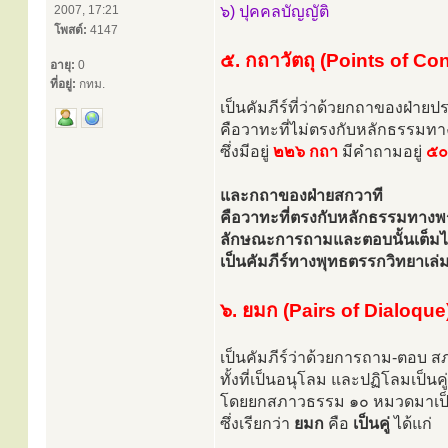
2007, 17:21
๖) ปุคคลบัญญัติ
โพสต์:
4147
๕. กถาวัตถุ (Points of Co
อายุ:
0
ที่อยู่:
กทม.
เป็นคัมภีร์ที่ว่าด้วยกถาของฝ่ายป
คือวาทะที่ไม่ตรงกับหลักธรรม
ซึ่งมีอยู่
๒๒๖ กถา
มีคำถามอยู่
๕๐
และกถาของฝ่ายสกวาที
คือวาทะที่ตรงกับหลักธรรมทางพ
ลักษณะการถามและตอบนั้นเต็มไป
เป็นคัมภีร์ทางพุทธตรรกวิทยาเล
๖. ยมก (Pairs of Dialoque
เป็นคัมภีร์ว่าด้วยการถาม-ตอบ 
ทั้งที่เป็นอนุโลม และปฏิโลมเป็นคู
โดยยกสภาวธรรม ๑๐ หมวดมาเป็
ซึ่งเรียกว่า
ยมก
คือ
เป็นคู่
ได้แก่