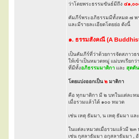
ว่าโดยพระธรรมขันธ์มีถึง
๔๑,๐๐
คัมภีร์พระอภิธรรมมีทั้งหมด ๗ พร
และมีรายละเอียดโดยย่อ ดังนี้
๑. ธรรมสังคณี (A Buddhis
เป็นคัมภีร์ที่ว่าด้วยการจัดสภาว
ให้เข้าเป็นหมวดหมู่ แม่บทเรียกว่
ที่มีทั้ง
อภิธรรมมาติกา
และ
สุตตั
โดยแบ่งออกเป็น
๒
มาติกา
คือ ทุกมาติกา มี ๒ บทในแต่ละห
เมื่อรวมแล้วได้ ๑๐๐ หมวด
เช่น เหตุ ธัมมา, น เหตุ ธัมมา แล
ในแต่ละหมวดเมื่อรวมแล้วมี ๒๓
เช่น กุสลาธัมมา อกุสลาธัมมา , 