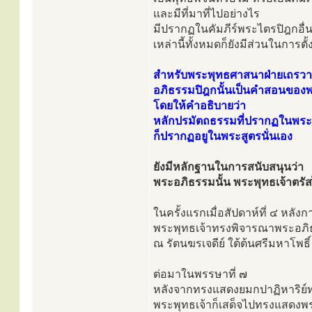
และมีที่มาที่ไปอย่างไร
มีปรากฏในคัมภีร์พระไตรปิฎกอื่น
เหล่านี้ทั้งหมดก็ยังมีส่วนในการต
สำหรับพระพุทธศาสนาฝ่ายเถรวาทนั
อภิธรรมปิฎกนั้นเป็นคำสอนของพ
โดยให้คำอธิบายว่า
หลักปรมัตถธรรมที่ปรากฏในพระอ
ก็ปรากฏอยูในพระสูตรนั่นเอง
ยังมีหลักฐานในการสนับสนุนว่า
พระอภิธรรมนั้น พระพุทธเจ้าตรัส
ในครั้งแรกเมื่อสัปดาห์ที่ ๔ หลังกา
พระพุทธเจ้าทรงพิจารณาพระอภ
ณ รัตนฆรเจดีย์ ใต้ต้นศรีมหาโพธิ์
ต่อมาในพรรษาที่ ๗
หลังจากทรงแสดงยมกปาฏิหาริย์
พระพุทธเจ้าก็เสด็จไปทรงแสดงพ