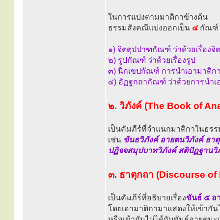
ในการแบ่งตามมาติกาข้างต้น
ธรรมสังคณีแบ่งออกเป็น
๔
กัณฑ์
๑) จิตตุปปาฑกัณฑ์ ว่าด้วยเรื่องจ
๒) รูปกัณฑ์ ว่าด้วยเรื่องรูป
๓) นิกเขปกัณฑ์ การนำเอามาติ
๔) อัฏฐกถากัณฑ์ ว่าด้วยการนำ
๒. วิภังค์ (The Book of An
เป็นคัมภีร์ที่จำแนกมาติกาในธรรม
เช่น
ขันธวิภังค์ อายตนวิภังค์ ธาตุว
ปฏิจจสมุปบาทวิภังค์ สติปัฏฐานวิภ
๓. ธาตุกถา (Discourse of
เป็นคัมภีร์ที่อธิบายเรื่อง
ขันธ์ ๕ 
โดยเอามาติกามาแสดงให้เข้ากันไ
หรือเข้ากันไม่ได้กับขันธ์อายตน