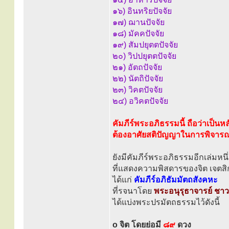
๑๖) อินทริยปัจจัย
๑๗) ฌานปัจจัย
๑๘) มัคคปัจจัย
๑๙) สัมปยุตตปัจจัย
๒๐) วิปปยุตตปัจจัย
๒๑) อัตถปัจจัย
๒๒) นัตถิปัจจัย
๒๓) วิคตปัจจัย
๒๔) อวิคตปัจจัย
คัมภีร์พระอภิธรรมนี้ ถือว่าเป็นห
ต้องอาศัยสติปัญญาในการพิจาร
ยังมีคัมภีร์พระอภิธรรมอีกเล่มหนึ
ที่แสดงความพิสดารของจิต เจตสิก
ได้แก่
คัมภีร์อภิธัมมัตถสังคหะ
ที่รจนาโดย
พระอนุรุธาจารย์ ชาว
ได้แบ่งพระปรมัตถธรรมไว้ดังนี้
o จิต โดยย่อมี
๘๙
ดวง