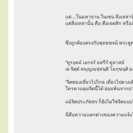
แต่....ในมหายาน ในเซน สิ่งเหล่านั
แต่สิ่งเหล่านั้น คือ คือเจตสิก หร
ซึ่งถูกต้องตรงกับพุทธพจน์ พระสู
“ทูรงฺคมํ เอกจรํ อสรีรํ คูหาสยํ
เย จิตฺตํ สญฺญเมสฺสนฺติ โมกฺขนฺติ
“จิตท่องเที่ยวไปไกล เที่ยวไปดวงเดี
ใครควบคุมจิตนี้ได้ ย่อมพ้นจากบ
แม้จิตประภัสสร ก็ยังไม่ใช่จิตแ
นี่คือความแตกต่างของความแจ้