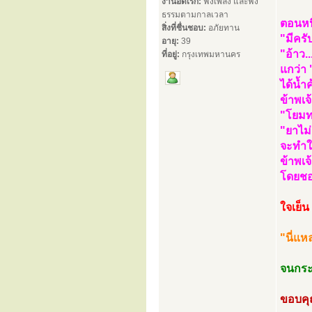
งานอดิเรก:
ฟังเพลง และฟัง
ธรรมตามกาลเวลา
ตอนหน
สิ่งที่ชื่นชอบ:
อภัยทาน
"มีครั
อายุ:
39
"อ้าว..
ที่อยู่:
กรุงเทพมหานคร
แกว่า 
ได้น้ำ
ข้าพเจ
"โยมท
"ยาไม
จะทำให
ข้าพเ
โดยชอ
ใจเย็น
"นี่แห
จนกระท
ขอบคุณ