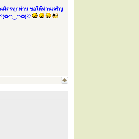
ิตรทุกท่าน ขอให้ท่านเจริญ
สาธุ ♡(✿◠‿◠✿)♡