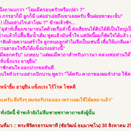
ึ่งถามแกว่า "โยมมีครอบครัวหรือเปล่า ?"
บ ภรรยาก็มี ลูกก็มี แต่อย่าเอ่ยถึงเขาเลยครับ ฟื้นฝอยหาตะเข็บ"
.! เป็นอย่างไรเล่าโยม ?" ข้าพเจ้าซัก...
"อุส่าห์เลี้ยงเขามาจนโตด้วยเรือลำนี้ ส่งเสียจนได้ดิบได้ดีเป็นใหญ่
ค้างแล้วก็ปลื้มลืมน้ำเดิม พูดแล้วมันช้ำใจ แต่บัดนี้ผมก็ตัดใจได้แล้ว 
้าฟังด้วยความเศร้าใจ ลูกหนอลูกทำไมจึงเป็นเช่นนี้ เพื่อให้แกลืมค
านยาอะไรถึงได้แข็งแรงอย่างนี้"
่มีดอกครับ" แกตอบ "แต่ผมมีคาถาสำหรับภาวนา หลวงพ่อท่านให้ไว
้แข็งแรง อายุยืน"
จ้าชักสนใจ ออกปากขอทันที
บใจหัวเราะอย่างเบิกบาน พูดว่า "ได้ครับ คาถาของผมจำง่าย ใช้
 หน้ายิ้ม อายุยืน แข็งแรง ไร้โรค โชคดี
ละครับ ดีจริงๆ ผมขอรับรองเอง เพราะผมใช้ได้ผลมาแล้ว"
ั่งบัดนี้ ข้าพเจ้ายังไม่ลืมชายชราคาถาขลังผู้นั้น
ที่มา :: พระพิจิตรธรรมพาที (ชัยวัฒน์ ธมฺมวฑฺโน) 30 สิงหาคม 2