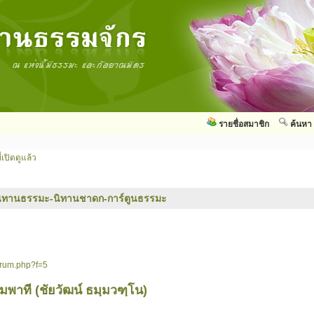
รายชื่อสมาชิก
ค้นหา
่เปิดดูแล้ว
ิทานธรรมะ-นิทานชาดก-การ์ตูนธรรมะ
orum.php?f=5
พาที (ชัยวัฒน์ ธมฺมวฑฺโน)