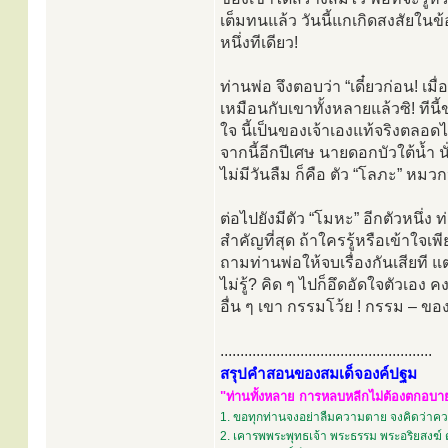
เต็มทนแล้ว วันนี้แกเกิดสงสัยใน
หนึ่งทีเดียว!
ท่านพ่อ จึงตอบว่า “เดี๋ยวก่อน! เมื่อ
เหมือนกับเขาทั้งหลายแล้วซิ! ทีนี
ใจ นี้เป็นของเจ้าเองแท้จริงตลอด
จากนี้อีกปีเศษ นายดอกบัวใต้น้ำ นั่
ไม่มีวันลืม ก็คือ ตัว “โลภะ” หม
ต่อไปยังมีตัว “โมหะ” อีกตัวหนึ่ง 
สำคัญที่สุด ถ้าใครรู้หรือเข้าใจเพ
ถามท่านพ่อให้จบเรื่องกันเสียที แ
ไม่รู้? คิด ๆ ไปก็อึดอัดใจตัวเอง 
อื่น ๆ เขา กรรมโว้ย ! กรรม – ของ
.....................................................
สรุปคำสอนของสมเด็จองค์ปฐม
"ท่านทั้งหลาย การหลบหลีกไม่ต้องตกอบายภ
1. ขอทุกท่านจงอย่าลืมความตาย จงคิดว่าควา
2. เคารพพระพุทธเจ้า พระธรรม พระอริยสงฆ์ 