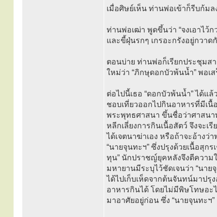
เมื่อศิษย์เห็น ท่านพ่อเข้าก็รีบ
ท่านพ่อเฒ่า พูดขึ้นว่า “จงเอาไว้
และขี้ฝุ่นรกๆ เกรอะกรังอยู่กวาดกัน
ตอนบ่าย ท่านพ่อก็เรียกประชุมสาน
ใหม่ว่า “ภิกษุดอกบัวพ้นน้ำ” พอเส
ต่อไปนี้เธอ “ดอกบัวพ้นน้ำ” ได้
ชอบเที่ยวออกไปกินอาหารที่มีเนื้
พระพุทธศาสนา ขึ้นชื่อว่าศาสนาพุ
หลีกเลี่ยงการกินเนื้อสัตว์ จึงจะเ
ได้เจตนาฆ่าเอง หรือถ้าจะอ้างว่
“นายจุนทะฯ” ซึ่งปรุงด้วยเนื้อสุกร
ทุน” นักปราชญ์ยุคหลังจึงตีคว
มหายานมีระบุไว้ชัดเจนว่า “นายจ
ได้ไปเก็บเห็ดจากต้นจันทน์มาปรุง
อาหารกินได้ โดยไม่มีพิษโทษอะไรเล
มาอาศัยอยู่ก่อน ซึ่ง “นายจุนทะฯ” ก