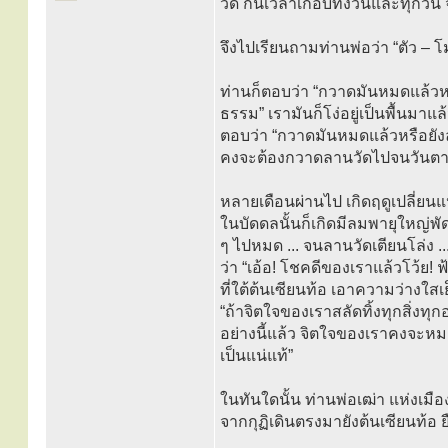
วัด กินเวลาเกือบทั้งวันและทุกวัน
จึงไปเรียนถามท่านพ่อว่า “ตัว – โ
ท่านก็ตอบว่า “กวาดมันหมดแล้วหร
ธรรม” เรามันก็โง่อยู่เป็นพื้นมาแล้
ตอบว่า “กวาดมันหมดแล้วหรือยังล่
คงจะต้องกวาดลานวัดไปจนวันตายก็ไม
หลายเดือนผ่านไป เกิดฤดูเปลี่ยน
ในบัดดลนั้นก็เกิดมีลมพายุใหญ่พ
ๆ ไปหมด ... จนลานวัดเตียนโล่ง ...
ว่า “เอ้อ! โชคดีของเราแล้วโว้ย!
ที่ใต้ต้นเซียนท้อ เอาความว่างใส
“ถ้าจิตใจของเราสลัดทิ้งทุกสิ่งท
อย่างนี้แล้ว จิตใจของเราคงจะหม
เป็นแน่แท้”
ในทันใดนั้น ท่านพ่อเฒ่า แห่งเมื
จากกุฏิเดินตรงมายังต้นเซียนท้อ