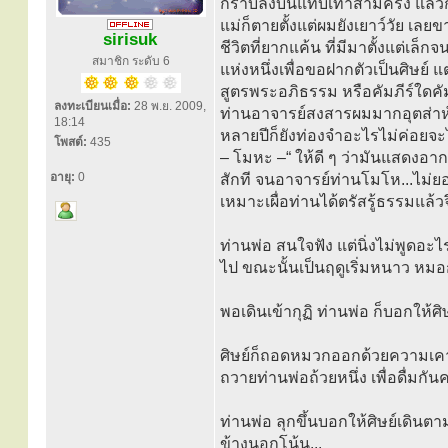
กราบลงบนแทบเท้าสามครั้ง แล้ว
แม่ก็ตายตั้งแต่ผมยังเยาว์วัย เลยขา
sirisuk
ชีวิตที่ยากแค้น ที่มีมาตั้งแต่เล
สมาชิก ระดับ 6
แห่งหนึ่งเพื่อขอฝากตัวเป็นศิษย์ แ
สูตรพระอภิธรรม หรือคัมภีร์ใดคัม
ลงทะเบียนเมื่อ:
28 พ.ย. 2009,
ท่านอาจารย์สงสารผมมากอุตส่าห์เอ
18:14
หลายปีก็ยังท่องจำอะไรไม่ค่อยจ
โพสต์:
435
– โมหะ –“ ให้ดี ๆ ว่ามันแสดงอ
อายุ:
0
สักที จนอาจารย์ท่านโมโห...ไม่ย
เหมาะเผื่อท่านได้ตรัสรู้ธรรมแล้
ท่านพ่อ สนใจฟัง แต่นิ่งไม่พูดอ
ไป ขณะนั้นเป็นฤดูเริ่มหนาว 
พอเดินเข้ากุฏิ ท่านพ่อ ก็บอกให้ศิ
ศิษย์ก็ถอดหมวกออกด้วยความเคารพ
ถวายท่านพ่อถ้วยหนึ่ง เพื่อดื่มก
ท่านพ่อ ลุกขึ้นบอกให้ศิษย์เดินตา
ข้างนอกโน้น...