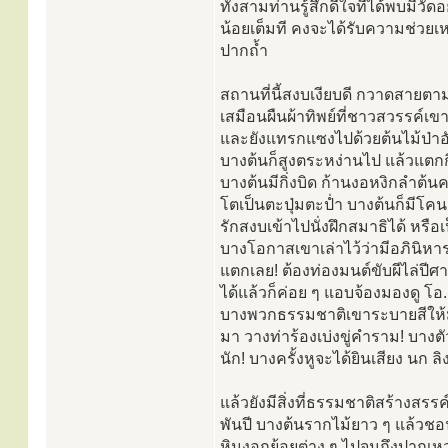
ทั้งสามท่านรู้สึกดีใจที่ได้พบมีว
น้อยเต็มที คงจะได้รับความช่วยเ
ปากถ้ำ
สถานที่นี้สงบเงียบดี กวาดสายตา
เสมือนผืนผ้าทิพย์ที่ชาวสวรรค์เ
และยังแทรกแซงไปด้วยต้นไม้ป่าอ
บางต้นก็สูงตระหง่านไป แล้วแตก
บางต้นมีกิ่งบิด ก้านงอหงิกลำต้น
โตเป็นตะปุ่มตะป่ำ บางต้นก็มีโคน
รักสงบเข้าไปนั่งฝึกสมาธิได้ หร
บางโอกาสเขาเล่าไว้ว่ามีอภินิหาร 
แตกเลย! ต้องท่องมนต์ขับผีไล่ปีศ
ได้แล้วก็ค่อย ๆ แอบจ้องมองดู โอ..
บางพวกธรรมชาติเขาระบายสีให้ม
มา วางท่าร้องเบ่งขู่คำราม! บางตั
นัก! บางครั้งหูจะได้ยินเสียง นก ลิ
แล้วยังมีสิ่งที่ธรรมชาติสร้างสรร
พันปี บางต้นรากไม้ยาว ๆ แล้ว
หินงอกย้อยต่าง ๆ ไปจนถึงปากเห