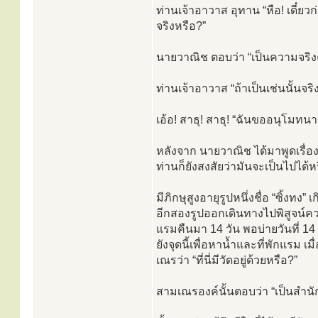
ท่านเจ้าอาวาส อุทาน “หือ! เดี๋ย
จริงหรือ?”
นายวาณิช ตอบว่า “เป็นความจริงค
ท่านเจ้าอาวาส “ถ้าเป็นเช่นนั้นจ
เอ้อ! สาธุ! สาธุ! “ฉันขออนุโมทน
หลังจาก นายวาณิช ได้มาพูดเรื่องน
ท่านก็ยังสงสัยว่ามันจะเป็นไปได้หรื
มีภิกษุสูงอายุรูปหนึ่งชื่อ “ซิ้งท
อีกสองรูปออกเดินทางไปพิสูจน์คว
แรมคืนมา 14 วัน พอบ่ายวันที่ 14 
ยังจุดนี้เพื่อหาน้ำและที่พักแรม เ
เณรว่า “ที่นี่มีวัดอยู่ด้วยหรือ?”
สามเณรองค์นั้นตอบว่า “เป็นสำนัก