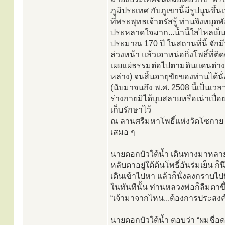
ภูมิประเทศ กับภูเขานี้มีรูปนูนข
ที่พระพุทธเจ้าตรัสรู้ ท่านจึงหยุ
ประหลาดใจมาก...น้ำนี้ใสไหลเย็นม
ประมาณ 170 ปี ในสถานที่นี้ จักม
ล่วงหน้า แล้วเอาหน่อกิ่งโพธิ์ที่
เผยแผ่ธรรมต่อไปตามดินแดนต่าง ๆ จ
หล่าง) จนสิ้นอายุขัยของท่านได้น
(นับมาจนถึง พ.ศ. 2508 นี้เป็น
ร่างกายมิได้บุบสลายหรือเน่าเปื่อ
เก็บรักษาไว้
ณ ลานศรีมหาโพธิ์แห่งวัดโซกาย 
เสมอ ๆ
นายดอกบัวใต้น้ำ เดินทางมาหลายอ
หลับตาอยู่ใต้ต้นโพธิ์อันร่มเย็น ก
เดินเข้าไปหา แล้วก็นั่งลงกราบไป
ในทันทีนั้น ท่านหลวงพ่อก็ลืมตาขึ้
“เจ้ามาจากไหน...ต้องการประสงค
นายดอกบัวใต้น้ำ ตอบว่า “ผมชื่