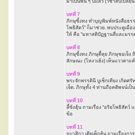
มาเป็นพัน ๆ ปีแล้ว (วิชาสับเปลี่ยน
บทที่ 7
ภิกษุซิ้งทง ทำบุญพิมพ์หนังสือธ
โพธิสัตว์” ก็มาช่วย. พบประตูเมื
ให้ คือ “มหาสติปัฏฐานสี่และมรร
บทที่ 8
ภิกษุซิ้งทง ภิกษุตี้หุย ภิกษุชอ
ลักษณะ (โหงวเฮ้ง) เห็นแววตาแห
บทที่ 9
พระจักพรรดินี บูเช็กเทียง เกิดศร
เจ็ด. ภิกษุทั้ง 4 ท่านถือคติพจน์เป
บทที่ 10
ลี้ซ้งฮุ้น ถามเรื่อง “อริยโพธิสัตว์
ข้อ
บทที่ 11
อุบาสิกา เตียเพ็กฮุ้น ถามเรื่อง