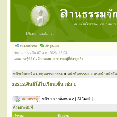
สมัครสมาชิก
เข้าสู่ระบบ
วันเวลาปัจจุบัน 07 ส.ค. 2026, 18:04
แสดงกระทู้ที่ยังไม่มีการตอบ
|
แสดงกระทู้ที่เปิดดูแล้ว
หน้าเว็บบอร์ด
»
กลุ่มสาระธรรม
»
หนังสือธรรมะ
»
แนะนำหนังสือ
33213.ศิษย์โง่ไปเรียนเซ็น เล่ม 1
หน้า
1
จากทั้งหมด
2
[ 23 โพสต์ ]
ตัวอย่างพิมพ์
เจ้าของ
ข้อความ