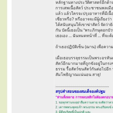
หลักฐานทางประวัติศาสตร์อีกด้านหน
การเสพเนื้อสัตว์ ประชาชนพลเมืองแถ
แล้ว แล้วใครจะปรุงอาหารที่มีเน
เชียวหรือ? หรืออาจจะมีผู้เถียงว่า 
ได้สนับสนุนให้เขาฆ่าสัตว์ จัดว่
กัน บัดนี้เธอเป็น “พระภิกษุดอกบั
เธอเอง ... ฉันหมดหน้าที่ ... ที่จ
ถ้าเธอปฏิบัติเซ็น (ฌาน) เพื่อควา
เมื่อเธอบรรลุธรรมเป็นพระอรหันต์
สัตว์อีกมากมายที่ถูกขังอยู่ใ
ธรรม รื้อสัตว์ขนสัตว์กันต่อไปอีก
สัมโพธิญาณแน่นอน สาธุ!
.....................................................
สรุปคำสอนของสมเด็จองค์ปฐม
"ท่านทั้งหลาย การหลบหลีกไม่ต้องตกอบายภ
1. ขอทุกท่านจงอย่าลืมความตาย จงคิดว่าควา
2. เคารพพระพุทธเจ้า พระธรรม พระอริยสงฆ์ 
3. มีศีลบริสุทธิ์เป็นปกติ และ