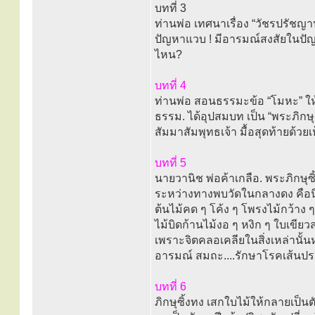
บทที่ 3
ท่านพ่อ เทศนาเรื่อง “วัชรปรัชญ
ปัญหาแวบ ! มีอารมณ์สงสัยในปัญหา
ไหน?
บทที่ 4
ท่านพ่อ สอนธรรมะข้อ “โมหะ” ให
ธรรม. ได้อุปสมบท เป็น “พระภิกษ
สัมมาสัมพุทธเจ้า มื้อสุดท้ายด้วยเ
บทที่ 5
นายวานิช พ่อค้าเกลือ. พระภิกษุซิ
ระหว่างทางพบวัดในกลางดง คือนิกา
ต้นไม้คด ๆ โค้ง ๆ โพรงไม้กว้าง ๆ
ไม้บิดก้านไม้งอ ๆ หงิก ๆ ใบเขีย
เพราะจิตคลอเคลียในสิ่งเหล่านั้นหม
อารมณ์ สมถะ....รักษาโรคเส้นประส
บทที่ 6
ภิกษุซิ้งทง เสกใบไม้ให้กลายเป็นต