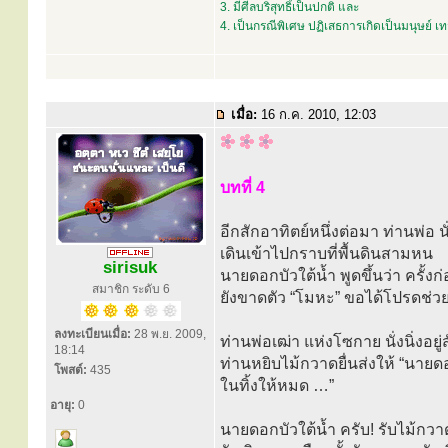
3. มีศีลบริสุทธิ์เป็นปกติ และ
4. เป็นกรณีพิเศษ ปฏิเสธการเกิดเป็นมนุษย์ 
เมื่อ:
16 ก.ค. 2010, 12:03
บทที่ 4
อีกสักอาทิตย์หนึ่งต่อมา ท่านพ่อ น
เดินเข้าไปกราบที่พื้นดินสามหน
sirisuk
นายดอกบัวใต้น้ำ พูดขึ้นว่า ครั้ง
สมาชิก ระดับ 6
ยังขาดตัว “โมหะ” ขอได้โปรดช่ว
ลงทะเบียนเมื่อ:
28 พ.ย. 2009,
ท่านพ่อเฒ่า แห่งโซกาย นั่งนิ่งอยู่ส
18:14
ท่านหยิบไม้กวาดยื่นส่งให้ “นายดอก
โพสต์:
435
ในทิ้งให้หมด …”
อายุ:
0
นายดอกบัวใต้น้ำ ครับ! รับไม้กวา