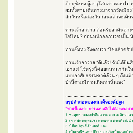
ภิกษุซิ้งทง ผู้อาวุโสกล่าวตอบไปว่า 
ผมทั้งสามเดินทางมาจากวัดเมื
สักวันหรือสองวันก่อนแล้วจะเดิน
ท่านเจ้าอาวาส ต้อนรับอาคันตุกะทั้
ใช่ไหม? ก่อนหน้าออกบวช เป็น นั
ท่านซิ้งทง จึงตอบว่า “ใช่แล้วครับ!
ท่านเจ้าอาวาส “ดีแล้ว! ฉันได้ยิน
เอาละ! ไว้พรุ่งนี้ค่อยสนทนากันใหม
แบบอาศัยธรรมชาติล้วน ๆ ถึงแม้ว่
ป่านี้ตามมีตามเกิดเท่านั้นเอง”
.....................................................
สรุปคำสอนของสมเด็จองค์ปฐม
"ท่านทั้งหลาย การหลบหลีกไม่ต้องตกอบายภ
1. ขอทุกท่านจงอย่าลืมความตาย จงคิดว่าควา
2. เคารพพระพุทธเจ้า พระธรรม พระอริยสงฆ์ 
3. มีศีลบริสุทธิ์เป็นปกติ และ
4. เป็นกรณีพิเศษ ปฏิเสธการเกิดเป็นมนุษย์ 