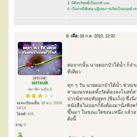
3. มีศีลบริสุทธิ์เป็นปกติ และ
4. เป็นกรณีพิเศษ ปฏิเสธการเกิดเป็นมนุษย์ 
เมื่อ:
16 ก.ค. 2010, 12:02
ต่อจากนั้น นายดอกบัวใต้น้ำ ก็จำ
ทีเดียว
sirisuk
ทุก ๆ วัน นายดอกบัวใต้น้ำ ช่วยเ
สมาชิก ระดับ 6
สามเณรหมดทั้งวัดต้องลงโบสถ์สว
ปารมิตาหฤทัยสูตร (ซิมเก็ง) ซึ่งนิก
ลงทะเบียนเมื่อ:
28 พ.ย. 2009,
หนังสือไม่ออกก็ยังต้องมานั่งฟัง
18:14
ขึ้นมา ในขณะใดขณะหนึ่ง แล้วอา
โพสต์:
435
ดังนี้
อายุ:
0