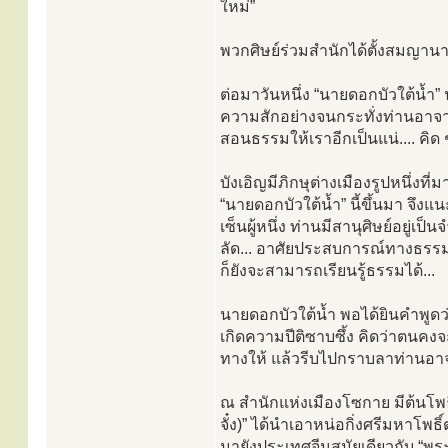
ใหม่”
พวกศิษย์ร่วมสำนักได้ตั้งสมญานา
ต่อมาวันหนึ่ง “นายดอกบัวใต้น้ำ” นั
ความสักอย่างจนกระทั่งท่านอาจาร
สอนธรรมให้เราอีกเป็นแน่.... คิด ๆ
บังเอิญมีภิกษุต่างเมืองรูปหนึ่
“นายดอกบัวใต้น้ำ” นี้ขึ้นมา จึง
เซ็นผู้หนึ่ง ท่านมีสานุศิษย์อยู
ลัด... อาศัยประสบการณ์ทางธรรมช
ก็ยังจะสามารถเรียนรู้ธรรมได้...
นายดอกบัวใต้น้ำ พอได้ยินคำพูดว่า
เกิดความปีติซาบซึ้ง คิดว่าตนคงจ
ทางให้ แล้วรีบไปกราบลาท่านอาจ
ณ สำนักแห่งเมืองโซกาย มีต้นโพธิ์
จั๋ง)” ได้นำเอาหน่อกิ่งศรีมหาโพธ
มายังประเทศจีนสมัยเดียวกับ “พ