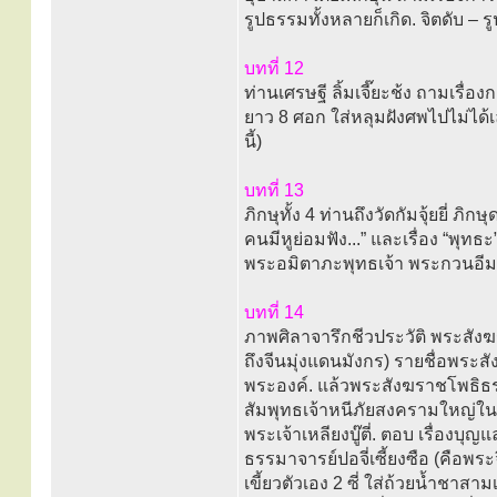
รูปธรรมทั้งหลายก็เกิด. จิตดับ – ร
บทที่ 12
ท่านเศรษฐี ลิ้มเจี๊ยะช้ง ถามเรื่อง
ยาว 8 ศอก ใส่หลุมฝังศพไปไม่ได้เลย
นี้)
บทที่ 13
ภิกษุทั้ง 4 ท่านถึงวัดกัมจุ้ยยี่ ภ
คนมีหูย่อมฟัง...” และเรื่อง “พุทธ
พระอมิตาภะพุทธเจ้า พระกวนอีม
บทที่ 14
ภาพศิลาจารึกชีวประวัติ พระสัง
ถึงจีนมุ่งแดนมังกร) รายชื่อพระ
พระองค์. แล้วพระสังฆราชโพธิธ
สัมพุทธเจ้าหนีภัยสงครามใหญ่ในอิน
พระเจ้าเหลียงบู๊ตี่. ตอบ เรื่อง
ธรรมาจารย์ปอจี่เซี้ยงซือ (คือพระ
เขี้ยวตัวเอง 2 ซี่ ใส่ถ้วยน้ำชา