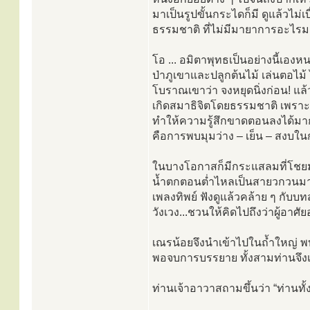
มาเป็นรูปขั้นกระไดก็มี ดูแล้วไม่
ธรรมชาติ ที่ไม่มีมายาการอะไรมา
โอ ... อมิตาพุทธเป็นอย่างนี้เอง
ป่าภูเขาและปลูกต้นไม้ เล่นตอไม้
โบราณเขาว่า จงหยุดนิ่งก่อน! แล
เกิดสมาธิจิตโดยธรรมชาติ เพราะจิต
ทำให้ความรู้สึกขาดตอนลงได้มาก
คือการพบมุมว่าง – เย็น – สงบใน
ในบางโอกาสก็มีกระแสลมที่โชย
น้ำตกตอนต่ำไหลเป็นสายวกวนมาเ
เพลงทิพย์ ฟังดูแล้วคล้าย ๆ กับบทส
วังเวง...ชวนให้คิดไปถึงว่าผู้อาศัย
เณรน้อยจึงนำเข้าไปในถ้ำใหญ่ พบ
พอจบการบรรยาย ทั้งสามท่านจึงเ
ท่านเจ้าอาวาสถามขึ้นว่า “ท่านทั้