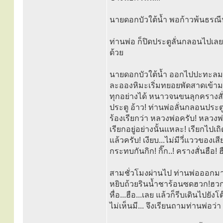
นายดอกบัวใต้น้ำ พอก้าวพ้นธรณีป
ท่านพ่อ ก็ปิดประตูลั่นกลอนไปเลย
ด้วย
นายดอกบัวใต้น้ำ ออกไปปะทะลมหนา
ละอองหิมะเริ่มทยอยพัดสาดเข้าม
ทุกอย่างได้ หนาวจนขนลุกครางสั่น 
ประตู อ้าว! ท่านพ่อลั่นกลอนประตู
ร้องเรียกว่า หลวงพ่อครับ! หลวงพ่
เรียกอยู่อย่างนั้นแหละ! เรีย
แล้วครับ! เงียบ...ไม่มีวี่แววของ
กระทบกันกิก! กิ๊ก..! ครางสั่นฮือ!
สามชั่วโมงผ่านไป ท่านพ่อออกมาเป
หยิบถ้วยรินน้ำชาร้อนซดฮวก!ฮวก!!
หื่อ...ฮือ...เลย แล้วก็รีบเดินไ
ไม่เห็นมี... จึงเรียนถามท่านพ่อ