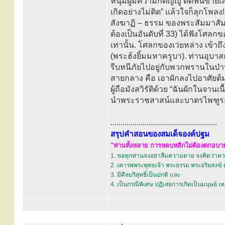
หนุ่มผู้มีความกตัญญู ตัดฟืนขายเล
เกิดอย่างไม่ติด” แล้วใจก็ลุกโพล
สังฆาฏิ – ธรรม ของพระสัมมาสัม
ต้องเป็นอันดับที่ 33) ได้ฟังโศลกขอ
เท่านั้น. โศลกของเว่ยหล่าง เข้
(พระฮ้งยิ้มมหาครูบา). ท่านอุบาส
รีบหนีภัยไปอยู่กับพวกพรานในป่าทึบ
สายกลาง คือ เอาผักลงไปอาศัยต้ม
ผู้ถือมังสวิรัติด้วย “ฉันผักในจานเ
นำพระราชสาสน์และบาตรไพฑูรย์แ
.....................................................
สรุปคำสอนของสมเด็จองค์ปฐม
"ท่านทั้งหลาย การหลบหลีกไม่ต้องตกอบายภ
1. ขอทุกท่านจงอย่าลืมความตาย จงคิดว่าควา
2. เคารพพระพุทธเจ้า พระธรรม พระอริยสงฆ์ 
3. มีศีลบริสุทธิ์เป็นปกติ และ
4. เป็นกรณีพิเศษ ปฏิเสธการเกิดเป็นมนุษย์ 