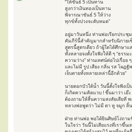
“ให้ขันธ์ 5 เป็นทาน
สูงกว่าเงินทองเป็นทาน
พิจารณาขันธ์ 5 ให้ว่าง
ทุกข์ทั้งปวงจะดับหมด”
อยู่มาวันหนึ่ง ท่านพ่อเรียกประช
คัมภีร์นี้สำคัญมากสำหรับนิกาย
สูตรนี้สูตรเดียว ถ้าผู้ใดได้ศึกษ
ทั้งหลายจงตั้งใจฟังให้ดี ๆ “ธรร
ความว่าง” ท่านเทศน์ต่อไปเรื่อย ๆ 
และไม่มี รูป เสียง กลิ่น รส โผฏ
เจ็บตายทั้งหลายเหล่านี้อีกด้วย”
นายดอกบัวใต้น้ำ วันนี้ตั้งใจฟังเป
ก็เกิดความคิดแวบ ! ขึ้นมาว่า เอ๊ะ 
ต้องถามให้สิ้นความสงสัยเสียที พ
หลวงพ่อพูดว่า ไม่มี ตา หู จมูก ลิ้
ฝ่าย ท่านพ่อ พอได้ยินศิษย์โง่ถามข
ในใจว่า วันนี้ไม่เสียแรงที่เราขึ
ของเขาได้สร้างสมไว้ พอที่จะรู้หร