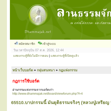
สมัครสมาชิก
เข้าสู่ระบบ
วันเวลาปัจจุบัน 07 ส.ค. 2026, 12:44
แสดงกระทู้ที่ยังไม่มีการตอบ
|
แสดงกระทู้ที่เปิดดูแล้ว
หน้าเว็บบอร์ด
»
กลุ่มสนทนา
»
กฎแห่งกรรม
กฎการใช้บอร์ด
อ่านกรรมแห่งกรรมจากบอร์ดเก่า
http://www.dhammajak.net/board/viewforum.php?f=4
65510.บาปกรรมนี้ มันยุติธรรมจริงๆ (หลวงปู่เหรียญ