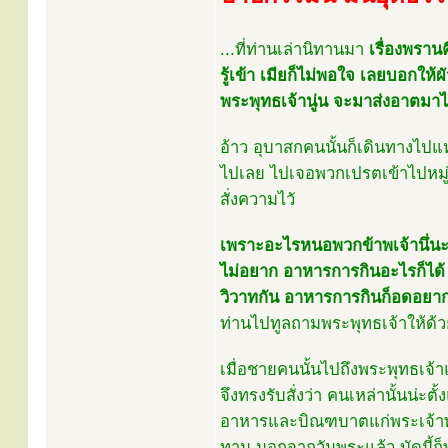
...ที่ท่านเล่านิทานมา
เรื่องพราน
รู้เข้า เมียก็ไม่พอใจ เลยบอกให้
พระพุทธเจ้านู่น จะมาส่งอาตมาได
อ้าว อุบาสกคนนั้นก็เดินทางไปแหล
ไปเลย ไปเจอพวกเปรตเข้าไปหมู่หน
สั่งความไวั
เพราะอะไรหนอพวกข้าพเจ้านึ่นะ คร
ไม่อยาก อาหารการกินอะไรก็ได้ ค
วิวาทกัน อาหารการกินก็อดอยาก
ท่านไปทูลถามพระพุทธเจ้าให้ด้
เมื่อชายคนนั้นไปถึงพระพุทธเจ้า
จึงทรงรับสั่งว่า คนเหล่านั้นน่ะตั
อาหารและบิณฑบาตแก่พระเจ้าพระสง
ทาน นอกจากวันพระแล้ว บัดนี้ก็พา